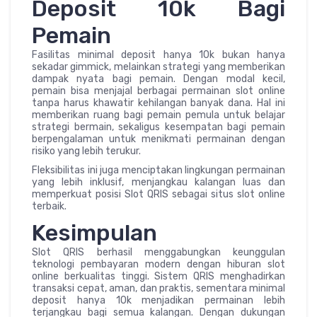
Deposit 10k Bagi
Pemain
Fasilitas minimal deposit hanya 10k bukan hanya
sekadar gimmick, melainkan strategi yang memberikan
dampak nyata bagi pemain. Dengan modal kecil,
pemain bisa menjajal berbagai permainan slot online
tanpa harus khawatir kehilangan banyak dana. Hal ini
memberikan ruang bagi pemain pemula untuk belajar
strategi bermain, sekaligus kesempatan bagi pemain
berpengalaman untuk menikmati permainan dengan
risiko yang lebih terukur.
Fleksibilitas ini juga menciptakan lingkungan permainan
yang lebih inklusif, menjangkau kalangan luas dan
memperkuat posisi Slot QRIS sebagai situs slot online
terbaik.
Kesimpulan
Slot QRIS berhasil menggabungkan keunggulan
teknologi pembayaran modern dengan hiburan slot
online berkualitas tinggi. Sistem QRIS menghadirkan
transaksi cepat, aman, dan praktis, sementara minimal
deposit hanya 10k menjadikan permainan lebih
terjangkau bagi semua kalangan. Dengan dukungan