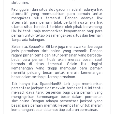
slot online.
Keunggulan dari situs slot gacor ini adalah adanya link
alternatif yang memudahkan para pemain untuk
mengakses situs tersebut. Dengan adanya link
alternatif, para pemain tidak perlu khawatir jika link
utama situs tersebut terblokir oleh pihak berwenang.
Hal ini tentu saja memberikan kenyamanan bagi para
pemain untuk tetap bisa mengakses situs dan bermain
tanpa ada halangan.
Selain itu, SpaceMan88 Link juga menawarkan berbagai
jenis permainan slot online yang menarik. Dengan
ragam pilihan tema dan fitur permainan yang berbeda-
beda, para pemain tidak akan merasa bosan saat
bermain di situs tersebut. Selain itu, tingkat
kemenangan yang tinggi membuat para pemain
memiliki peluang besar untuk meraih kemenangan
besar dalam setiap putaran permainan.
Tak hanya itu, SpaceMan88 Link juga memberikan
persentase jackpot slot maxwin terbesar. Hal ini tentu
menjadi daya tarik tersendiri bagi para pemain yang
menginginkan kemenangan besar dalam permainan
slot online. Dengan adanya persentase jackpot yang
besar, para pemain memiliki kesempatan untuk meraih
kemenangan besar dalam setiap putaran permainan.