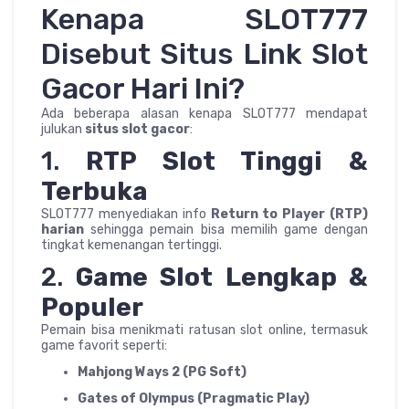
Kenapa SLOT777
Disebut Situs Link Slot
Gacor Hari Ini?
Ada beberapa alasan kenapa SLOT777 mendapat
julukan
situs slot gacor
:
1.
RTP Slot Tinggi &
Terbuka
SLOT777 menyediakan info
Return to Player (RTP)
harian
sehingga pemain bisa memilih game dengan
tingkat kemenangan tertinggi.
2.
Game Slot Lengkap &
Populer
Pemain bisa menikmati ratusan slot online, termasuk
game favorit seperti:
Mahjong Ways 2 (PG Soft)
Gates of Olympus (Pragmatic Play)