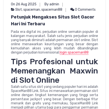
On 26 Aug 2025
By admin
Slot
,
spaceman
,
spaceman88
0 Comments
Petunjuk Mengakses Situs Slot Gacor
Hari Ini Terbaru
Pada era digital ini, perjudian online semakin populer di
kalangan masyarakat. Salah satu jenis perjudian online
yang banyak diminati adalah permainan slot online. Slot
online menawarkan keuntungan yang besar dengan
kemudahan akses yang lebih mudah dibandingkan
dengan perjudian konvensional.
login spaceman88
Tips Profesional untuk
Memenangkan Maxwin
di Slot Online
Salah satu situs slot yang sedang populer hari ini adalah
SpaceMan88 Link. Situs ini menawarkan permainan slot
online dengan tingkat kemenangan yang tinggi serta
persentase jackpot yang besar. Dengan berbagai fitur
menarik dan grafis yang memukau, SpaceMan88 Link
menjadi pilihan utama bagi para penggemar permainan