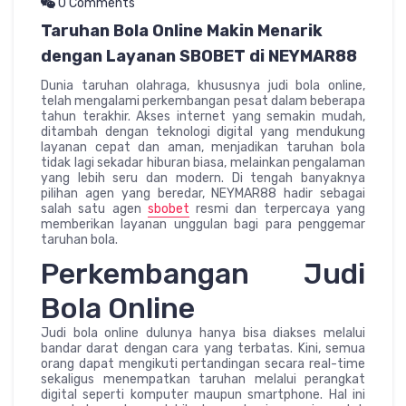
0 Comments
Taruhan Bola Online Makin Menarik
dengan Layanan SBOBET di NEYMAR88
Dunia taruhan olahraga, khususnya judi bola online,
telah mengalami perkembangan pesat dalam beberapa
tahun terakhir. Akses internet yang semakin mudah,
ditambah dengan teknologi digital yang mendukung
layanan cepat dan aman, menjadikan taruhan bola
tidak lagi sekadar hiburan biasa, melainkan pengalaman
yang lebih seru dan modern. Di tengah banyaknya
pilihan agen yang beredar, NEYMAR88 hadir sebagai
salah satu agen
sbobet
resmi dan terpercaya yang
memberikan layanan unggulan bagi para penggemar
taruhan bola.
Perkembangan Judi
Bola Online
Judi bola online dulunya hanya bisa diakses melalui
bandar darat dengan cara yang terbatas. Kini, semua
orang dapat mengikuti pertandingan secara real-time
sekaligus menempatkan taruhan melalui perangkat
digital seperti komputer maupun smartphone. Hal ini