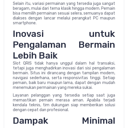
Selain itu, variasi permainan yang tersedia juga sangat
beragam, mulai dari tema klasik hingga modern. Pemain
bisa memilih permainan sesuai selera, semuanya dapat
diakses dengan lancar melalui perangkat PC maupun
smartphone.
Inovasi untuk
Pengalaman Bermain
Lebih Baik
Slot QRIS tidak hanya unggul dalam hal transaksi,
tetapi juga menghadirkan inovasi dari sisi pengalaman
bermain. Situs ini dirancang dengan tampilan modern,
navigasi sederhana, serta responsivitas tinggi. Setiap
pemain, baik baru maupun lama, dapat dengan mudah
menemukan permainan yang mereka sukai.
Layanan pelanggan yang tersedia setiap saat juga
memastikan pemain merasa aman. Apabila terjadi
kendala teknis, tim dukungan siap memberikan solusi
dengan cepat dan profesional.
Dampak Minimal