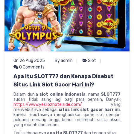
On 26 Aug 2025
By admin
Slot
0 Comments
Apa Itu SLOT777 dan Kenapa Disebut
Situs Link Slot Gacor Hari Ini?
Dalam dunia
slot online Indonesia
, nama
SLOT777
sudah tidak asing lagi bagi para pemain. Banyak
https://www.yesilozhotelside.com/
yang
menyebutnya sebagai
situs link slot gacor hari ini
,
karena reputasinya menghadirkan game slot dengan
peluang menang tinggi, bonus melimpah, serta akses
yang mudah dan aman.
Tapi, sebenarnya
apa itu SLOT777
dan kenapa situs