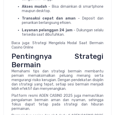
Akses mudah
– Bisa dimainkan di smartphone
maupun desktop.
Transaksi cepat dan aman
– Deposit dan
penarikan berlangsung efisien.
Layanan pelanggan 24 jam
– Dukungan selalu
tersedia saat dibutuhkan.
Baca juga: Strategi Mengelola Modal Saat Bermain
Casino Online
Pentingnya Strategi
Bermain
Memahami tips dan strategi bermain membantu
pemain memaksimalkan peluang menang serta
mengurangi risiko kerugian. Dengan pendekatan disiplin
dan strategi yang tepat, setiap sesi bermain menjadi
lebih efektif dan menyenangkan.
Platform resmi AGEN CASINO 2025 juga memastikan
pengalaman bermain aman dan nyaman, sehingga
fokus dapat tetap pada strategi dan hiburan
permainan.