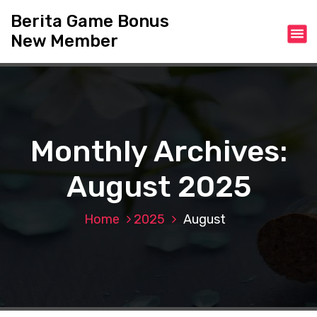
S
Berita Game Bonus
k
New Member
i
p
t
o
c
o
n
Monthly Archives:
t
e
August 2025
n
t
Home
2025
August