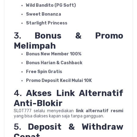
Wild Bandito (PG Soft)
Sweet Bonanza
Starlight Princess
3.
Bonus & Promo
Melimpah
Bonus New Member 100%
Bonus Harian & Cashback
Free Spin Gratis
Promo Deposit Kecil Mulai 10K
4.
Akses Link Alternatif
Anti-Blokir
SLOT777 selalu menyediakan
link alternatif resmi
yang bisa diakses kapan saja tanpa gangguan.
5.
Deposit & Withdraw
Cepat