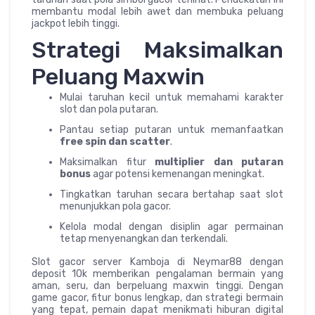
membantu modal lebih awet dan membuka peluang
jackpot lebih tinggi.
Strategi Maksimalkan
Peluang Maxwin
Mulai taruhan kecil untuk memahami karakter
slot dan pola putaran.
Pantau setiap putaran untuk memanfaatkan
free spin dan scatter
.
Maksimalkan fitur
multiplier dan putaran
bonus
agar potensi kemenangan meningkat.
Tingkatkan taruhan secara bertahap saat slot
menunjukkan pola gacor.
Kelola modal dengan disiplin agar permainan
tetap menyenangkan dan terkendali.
Slot gacor server Kamboja di Neymar88 dengan
deposit 10k memberikan pengalaman bermain yang
aman, seru, dan berpeluang maxwin tinggi. Dengan
game gacor, fitur bonus lengkap, dan strategi bermain
yang tepat, pemain dapat menikmati hiburan digital