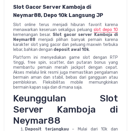
Slot Gacor Server Kamboja di
Neymar88, Depo 10k Langsung JP
Slot online terus menjadi hiburan favorit karena
menawarkan keseruan sekaligus peluang
slot depo 10
kemenangan besar.
Slot gacor server Kamboja di
Neymar88
menjadi pilihan banyak pemain karena
karakter slot yang gacor dan peluang maxwin terbuka
lebar, bahkan dengan
deposit awal 10k
.
Platform ini menyediakan game slot dengan RTP
tinggi, free spin, scatter, dan putaran bonus yang
membantu pemain meraih jackpot dengan cepat.
Akses melalui link resmi juga memastikan pengalaman
bermain aman dan stabil, bebas dari gangguan atau
pemblokiran. Fleksibilitas mobile memungkinkan
bermain kapan saja dan di mana saja.
Keunggulan Slot
Server Kamboja di
Neymar88
Deposit terjangkau
– Mulai dari 10k dan