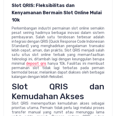
Slot QRIS: Fleksibilitas dan
Kenyamanan Bermain Slot Online Mulai
10k
Perkembangan industri permainan slot online semakin
pesat seiring hadirnya berbagai inovasi dalam sistem
pembayaran. Salah satu terobosan terbesar adalah
integrasi dengan QRIS (Quick Response Code Indonesian
Standard) yang menghadirkan pengalaman transaksi
lebih cepat, aman, dan praktis. Slot QRIS menjadi salah
satu situs slot online terbaik yang memanfaatkan
teknologi ini, ditambah lagi dengan keunggulan berupa
minimal
deposit qris
hanya 10k. Fasilitas ini membuat
permainan slot tidak lagi terbatas pada pemain
bermodal besar, melainkan dapat diakses oleh berbagai
kalangan dengan lebih fleksibel.
Slot QRIS dan
Kemudahan Akses
Slot QRIS menempatkan kemudahan akses sebagai
prioritas utama. Pemain tidak perlu lagi melalui proses
transfer manual yang rumit atau menunggu lama