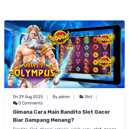
On 29 Aug 2025
By admin
Slot
0 Comments
Gimana Cara Main Bandito Slot Gacor
Biar Gampang Menang?