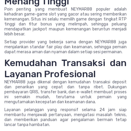
Menang Tinggi
Poin penting yang membuat NEYMAR88 populer adalah
kehadiran game-game slot yang gacor atau sering memberikan
kemenangan. Situs ini selalu memilih game dengan tingkat RTP
tinggi dan fitur bonus yang melimpah, sehingga peluang
mendapatkan jackpot maupun kemenangan beruntun menjadi
lebih besar.
Setiap provider yang bekerja sama dengan NEYMAR88 juga
menjalankan standar fair play dan keamanan, sehingga pemain
dapat merasa aman dan nyaman dalam setiap sesi permainan.
Kemudahan Transaksi dan
Layanan Profesional
NEYMAR88 juga dikenal dengan kemudahan transaksi deposit
dan penarikan yang cepat dan tanpa ribet. Dukungan
pembayaran QRIS, transfer bank, dan e-wallet membuat proses
ini semakin mudah, terutama untuk pemain yang
mengutamakan kecepatan dan keamanan dana.
Layanan pelanggan yang responsif selama 24 jam siap
membantu menjawab pertanyaan, mengatasi masalah teknis,
dan memberikan panduan agar pengalaman bermain tetap
lancar tanpa hambatan.