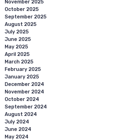
November 2025
October 2025
September 2025
August 2025
July 2025
June 2025
May 2025
April 2025
March 2025
February 2025
January 2025
December 2024
November 2024
October 2024
September 2024
August 2024
July 2024
June 2024
May 2024