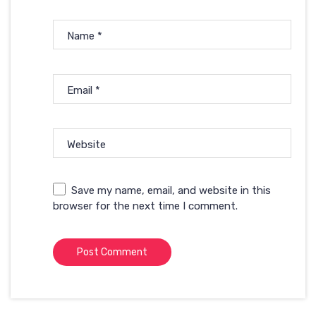
Name
*
Email
*
Website
Save my name, email, and website in this
browser for the next time I comment.