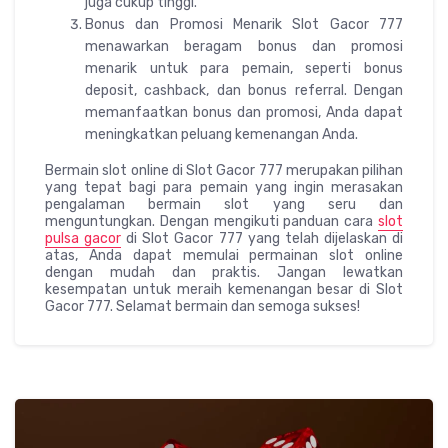
juga cukup tinggi.
Bonus dan Promosi Menarik Slot Gacor 777
menawarkan beragam bonus dan promosi
menarik untuk para pemain, seperti bonus
deposit, cashback, dan bonus referral. Dengan
memanfaatkan bonus dan promosi, Anda dapat
meningkatkan peluang kemenangan Anda.
Bermain slot online di Slot Gacor 777 merupakan pilihan
yang tepat bagi para pemain yang ingin merasakan
pengalaman bermain slot yang seru dan
menguntungkan. Dengan mengikuti panduan cara
slot
pulsa gacor
di Slot Gacor 777 yang telah dijelaskan di
atas, Anda dapat memulai permainan slot online
dengan mudah dan praktis. Jangan lewatkan
kesempatan untuk meraih kemenangan besar di Slot
Gacor 777. Selamat bermain dan semoga sukses!