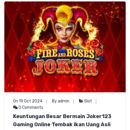
On 19 Oct 2024
By admin
Slot
0 Comments
Keuntungan Besar Bermain Joker123
Gaming Online Tembak Ikan Uang Asli