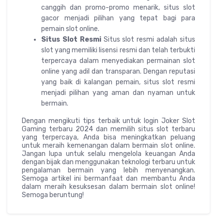
canggih dan promo-promo menarik, situs slot
gacor menjadi pilihan yang tepat bagi para
pemain slot online.
Situs Slot Resmi
Situs slot resmi adalah situs
slot yang memiliki lisensi resmi dan telah terbukti
terpercaya dalam menyediakan permainan slot
online yang adil dan transparan. Dengan reputasi
yang baik di kalangan pemain, situs slot resmi
menjadi pilihan yang aman dan nyaman untuk
bermain.
Dengan mengikuti tips terbaik untuk login Joker Slot
Gaming terbaru 2024 dan memilih situs slot terbaru
yang terpercaya, Anda bisa meningkatkan peluang
untuk meraih kemenangan dalam bermain slot online.
Jangan lupa untuk selalu mengelola keuangan Anda
dengan bijak dan menggunakan teknologi terbaru untuk
pengalaman bermain yang lebih menyenangkan.
Semoga artikel ini bermanfaat dan membantu Anda
dalam meraih kesuksesan dalam bermain slot online!
Semoga beruntung!