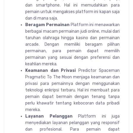
dan smartphone. Hal ini memudahkan para
pemain untuk mengakses platform ini kapan saja
dan di mana saja.
Beragam Permainan
Platform ini menawarkan
berbagai macam permainan judi online, mulai dari
taruhan olahraga hingga kasino dan permainan
arcade. Dengan memiliki beragam pilihan
permainan, para pemain dapat memilih
permainan yang sesuai dengan preferensi dan
keahlian mereka.
Keamanan dan Privasi
Predictor Spaceman
Pragmatic To The Moon menjaga keamanan dan
privasi para pemainnya dengan menggunakan
teknologi enkripsi terbaru. Hal ini membuat para
pemain dapat bermain dengan tenang tanpa
perlu khawatir tentang kebocoran data pribadi
mereka.
Layanan Pelanggan
Platform ini juga
menyediakan layanan pelanggan yang responsif
dan profesional. Para pemain dapat