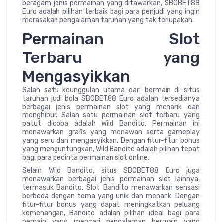
beragam jenis permainan yang ditawarkan, SBOBET88
Euro adalah pilihan terbaik bagi para penjudi yang ingin
merasakan pengalaman taruhan yang tak terlupakan.
Permainan Slot
Terbaru yang
Mengasyikkan
Salah satu keunggulan utama dari bermain di situs
taruhan judi bola SBOBET88 Euro adalah tersedianya
berbagai jenis permainan slot yang menarik dan
menghibur. Salah satu permainan slot terbaru yang
patut dicoba adalah Wild Bandito. Permainan ini
menawarkan grafis yang menawan serta gameplay
yang seru dan mengasyikkan. Dengan fitur-fitur bonus
yang menguntungkan, Wild Bandito adalah pilihan tepat
bagi para pecinta permainan slot online.
Selain Wild Bandito, situs SBOBET88 Euro juga
menawarkan berbagai jenis permainan slot lainnya,
termasuk Bandito. Slot Bandito menawarkan sensasi
berbeda dengan tema yang unik dan menarik. Dengan
fitur-fitur bonus yang dapat meningkatkan peluang
kemenangan, Bandito adalah pilihan ideal bagi para
pemain yang mencari pengalaman bermain yang