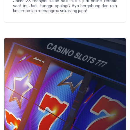
Joker123 menjadi salah satu situs judi online terbaik
saat ini. Jadi, tunggu apalagi? Ayo bergabung dan raih
kesempatan menangmu sekarang juga!