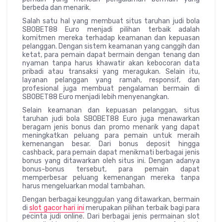
berbeda dan menarik.
Salah satu hal yang membuat situs taruhan judi bola
SBOBET88 Euro menjadi pilihan terbaik adalah
komitmen mereka terhadap keamanan dan kepuasan
pelanggan. Dengan sistem keamanan yang canggih dan
ketat, para pemain dapat bermain dengan tenang dan
nyaman tanpa harus khawatir akan kebocoran data
pribadi atau transaksi yang meragukan. Selain itu,
layanan pelanggan yang ramah, responsif, dan
profesional juga membuat pengalaman bermain di
SBOBET88 Euro menjadi lebih menyenangkan.
Selain keamanan dan kepuasan pelanggan, situs
taruhan judi bola SBOBET88 Euro juga menawarkan
beragam jenis bonus dan promo menarik yang dapat
meningkatkan peluang para pemain untuk meraih
kemenangan besar. Dari bonus deposit hingga
cashback, para pemain dapat menikmati berbagai jenis
bonus yang ditawarkan oleh situs ini. Dengan adanya
bonus-bonus tersebut, para pemain dapat
memperbesar peluang kemenangan mereka tanpa
harus mengeluarkan modal tambahan.
Dengan berbagai keunggulan yang ditawarkan, bermain
di
slot gacor hari ini
merupakan pilihan terbaik bagi para
pecinta judi online. Dari berbagai jenis permainan slot