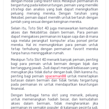
dengan modal yang relatif kecil. Meskipun permainan ini
bergantung pada keberuntungan, pemain yang memiliki
strategi dan analisis yang baik dapat meningkatkan
peluang menang mereka. Dengan taruhan yang
fleksibel, pemain dapat memilih untuk bertaruh dengan
jumlah yang sesuai dengan keinginan mereka.
Selain itu, Toto Slot 4D juga menawarkan kemudahan
akses dan fleksibilitas dalam bermain. Para pemain
dapat mengakses permainan ini kapan saja dan di mana
saja melalui perangkat komputer atau ponsel pintar
mereka. Hal ini memungkinkan para pemain untuk
tetap terhubung dengan permainan favorit mereka
tanpa harus meninggalkan rumah.
Meskipun Toto Slot 4D menarik banyak pemain, penting
bagi para pemain untuk bermain dengan bijak dan
bertanggung jawab. Judi dapat menjadi kebiasaan yang
merugikan jika tidak diatur dengan baik. Oleh karena itu,
penting bagi pemain
spaceman88
untuk menetapkan
batasan dalam bermain dan tidak terlalu tergantung
pada permainan ini untuk mendapatkan keuntungan
finansial.
Dengan berbagai tema slot yang menarik, peluang
untuk memenangkan hadiah besar, dan kemudahan
akses dalam bermain, tidak mengherankan jika
permainan ini semakin populer di kalangan pecinta judi.