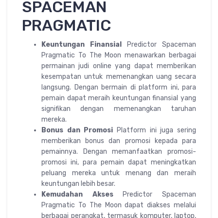
SPACEMAN
PRAGMATIC
Keuntungan Finansial
Predictor Spaceman
Pragmatic To The Moon menawarkan berbagai
permainan judi online yang dapat memberikan
kesempatan untuk memenangkan uang secara
langsung. Dengan bermain di platform ini, para
pemain dapat meraih keuntungan finansial yang
signifikan dengan memenangkan taruhan
mereka.
Bonus dan Promosi
Platform ini juga sering
memberikan bonus dan promosi kepada para
pemainnya. Dengan memanfaatkan promosi-
promosi ini, para pemain dapat meningkatkan
peluang mereka untuk menang dan meraih
keuntungan lebih besar.
Kemudahan Akses
Predictor Spaceman
Pragmatic To The Moon dapat diakses melalui
berbagai perangkat, termasuk komputer, laptop,