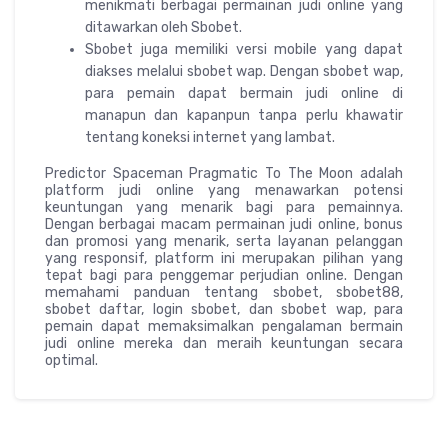
menikmati berbagai permainan judi online yang
ditawarkan oleh Sbobet.
Sbobet juga memiliki versi mobile yang dapat
diakses melalui sbobet wap. Dengan sbobet wap,
para pemain dapat bermain judi online di
manapun dan kapanpun tanpa perlu khawatir
tentang koneksi internet yang lambat.
Predictor Spaceman Pragmatic To The Moon adalah
platform judi online yang menawarkan potensi
keuntungan yang menarik bagi para pemainnya.
Dengan berbagai macam permainan judi online, bonus
dan promosi yang menarik, serta layanan pelanggan
yang responsif, platform ini merupakan pilihan yang
tepat bagi para penggemar perjudian online. Dengan
memahami panduan tentang sbobet, sbobet88,
sbobet daftar, login sbobet, dan sbobet wap, para
pemain dapat memaksimalkan pengalaman bermain
judi online mereka dan meraih keuntungan secara
optimal.