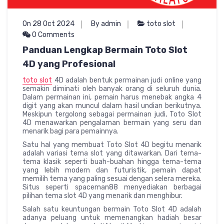
On 28 Oct 2024
By admin
toto slot
0 Comments
Panduan Lengkap Bermain Toto Slot
4D yang Profesional
toto slot
4D adalah bentuk permainan judi online yang
semakin diminati oleh banyak orang di seluruh dunia.
Dalam permainan ini, pemain harus menebak angka 4
digit yang akan muncul dalam hasil undian berikutnya.
Meskipun tergolong sebagai permainan judi, Toto Slot
4D menawarkan pengalaman bermain yang seru dan
menarik bagi para pemainnya.
Satu hal yang membuat Toto Slot 4D begitu menarik
adalah variasi tema slot yang ditawarkan. Dari tema-
tema klasik seperti buah-buahan hingga tema-tema
yang lebih modern dan futuristik, pemain dapat
memilih tema yang paling sesuai dengan selera mereka.
Situs seperti spaceman88 menyediakan berbagai
pilihan tema slot 4D yang menarik dan menghibur.
Salah satu keuntungan bermain Toto Slot 4D adalah
adanya peluang untuk memenangkan hadiah besar