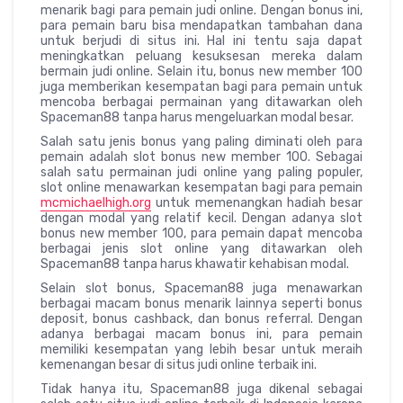
menarik bagi para pemain judi online. Dengan bonus ini,
para pemain baru bisa mendapatkan tambahan dana
untuk berjudi di situs ini. Hal ini tentu saja dapat
meningkatkan peluang kesuksesan mereka dalam
bermain judi online. Selain itu, bonus new member 100
juga memberikan kesempatan bagi para pemain untuk
mencoba berbagai permainan yang ditawarkan oleh
Spaceman88 tanpa harus mengeluarkan modal besar.
Salah satu jenis bonus yang paling diminati oleh para
pemain adalah slot bonus new member 100. Sebagai
salah satu permainan judi online yang paling populer,
slot online menawarkan kesempatan bagi para pemain
mcmichaelhigh.org
untuk memenangkan hadiah besar
dengan modal yang relatif kecil. Dengan adanya slot
bonus new member 100, para pemain dapat mencoba
berbagai jenis slot online yang ditawarkan oleh
Spaceman88 tanpa harus khawatir kehabisan modal.
Selain slot bonus, Spaceman88 juga menawarkan
berbagai macam bonus menarik lainnya seperti bonus
deposit, bonus cashback, dan bonus referral. Dengan
adanya berbagai macam bonus ini, para pemain
memiliki kesempatan yang lebih besar untuk meraih
kemenangan besar di situs judi online terbaik ini.
Tidak hanya itu, Spaceman88 juga dikenal sebagai