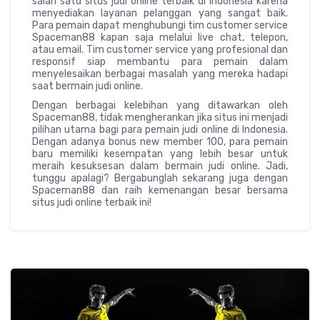
salah satu situs judi online terbaik di Indonesia karena
menyediakan layanan pelanggan yang sangat baik.
Para pemain dapat menghubungi tim customer service
Spaceman88 kapan saja melalui live chat, telepon,
atau email. Tim customer service yang profesional dan
responsif siap membantu para pemain dalam
menyelesaikan berbagai masalah yang mereka hadapi
saat bermain judi online.
Dengan berbagai kelebihan yang ditawarkan oleh
Spaceman88, tidak mengherankan jika situs ini menjadi
pilihan utama bagi para pemain judi online di Indonesia.
Dengan adanya bonus new member 100, para pemain
baru memiliki kesempatan yang lebih besar untuk
meraih kesuksesan dalam bermain judi online. Jadi,
tunggu apalagi? Bergabunglah sekarang juga dengan
Spaceman88 dan raih kemenangan besar bersama
situs judi online terbaik ini!