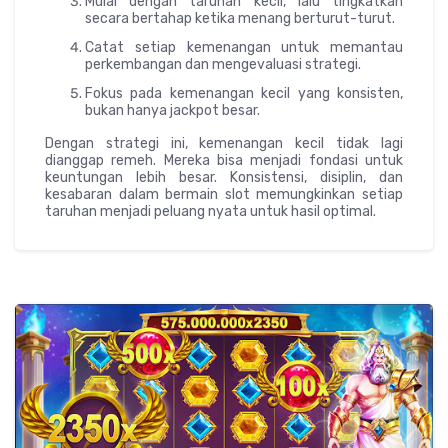
Mulai dengan taruhan kecil, lalu tingkatkan
secara bertahap ketika menang berturut-turut.
Catat setiap kemenangan untuk memantau
perkembangan dan mengevaluasi strategi.
Fokus pada kemenangan kecil yang konsisten,
bukan hanya jackpot besar.
Dengan strategi ini, kemenangan kecil tidak lagi
dianggap remeh. Mereka bisa menjadi fondasi untuk
keuntungan lebih besar. Konsistensi, disiplin, dan
kesabaran dalam bermain slot memungkinkan setiap
taruhan menjadi peluang nyata untuk hasil optimal.