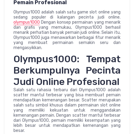
Pemain Profesional
Olympus1000 adalah salah satu game slot online yang
sedang populer di kalangan pecinta judi online.
olympus1000
Dengan konsep permainan yang menarik
dan grafis yang memukau, Olympus1000 berhasil
menarik perhatian banyak pemain judi online. Selain itu,
Olympus1000 juga menawarkan berbagai fitur menarik
yang membuat permainan semakin seru dan
mengasyikkan.
Olympus1000: Tempat
Berkumpulnya Pecinta
Judi Online Profesional
Salah satu rahasia terbaru dari Olympus1000 adalah
scatter mantul terbesar yang bisa membuat pemain
mendapatkan kemenangan besar. Scatter merupakan
salah satu simbol khusus dalam permainan slot online
yang memiliki kekuatan untuk menggandakan
kemenangan pemain. Dengan scatter mantul terbesar
dari Olympus1000, pemain memiliki kesempatan yang
lebih besar untuk mendapatkan kemenangan yang
besar.