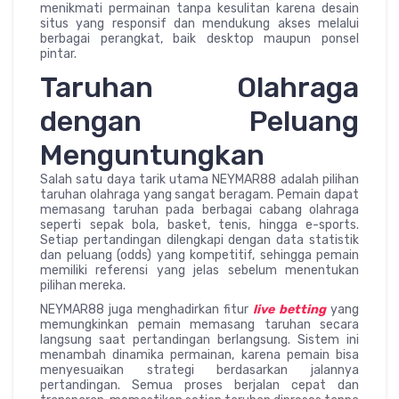
menikmati permainan tanpa kesulitan karena desain
situs yang responsif dan mendukung akses melalui
berbagai perangkat, baik desktop maupun ponsel
pintar.
Taruhan Olahraga
dengan Peluang
Menguntungkan
Salah satu daya tarik utama NEYMAR88 adalah pilihan
taruhan olahraga yang sangat beragam. Pemain dapat
memasang taruhan pada berbagai cabang olahraga
seperti sepak bola, basket, tenis, hingga e-sports.
Setiap pertandingan dilengkapi dengan data statistik
dan peluang (odds) yang kompetitif, sehingga pemain
memiliki referensi yang jelas sebelum menentukan
pilihan mereka.
NEYMAR88 juga menghadirkan fitur
live betting
yang
memungkinkan pemain memasang taruhan secara
langsung saat pertandingan berlangsung. Sistem ini
menambah dinamika permainan, karena pemain bisa
menyesuaikan strategi berdasarkan jalannya
pertandingan. Semua proses berjalan cepat dan