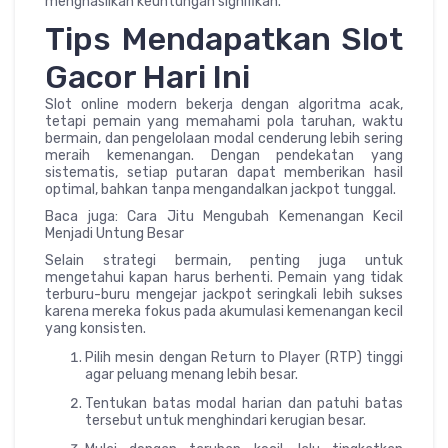
menghasilkan keuntungan signifikan.
Tips Mendapatkan Slot
Gacor Hari Ini
Slot online modern bekerja dengan algoritma acak,
tetapi pemain yang memahami pola taruhan, waktu
bermain, dan pengelolaan modal cenderung lebih sering
meraih kemenangan. Dengan pendekatan yang
sistematis, setiap putaran dapat memberikan hasil
optimal, bahkan tanpa mengandalkan jackpot tunggal.
Baca juga: Cara Jitu Mengubah Kemenangan Kecil
Menjadi Untung Besar
Selain strategi bermain, penting juga untuk
mengetahui kapan harus berhenti. Pemain yang tidak
terburu-buru mengejar jackpot seringkali lebih sukses
karena mereka fokus pada akumulasi kemenangan kecil
yang konsisten.
Pilih mesin dengan Return to Player (RTP) tinggi
agar peluang menang lebih besar.
Tentukan batas modal harian dan patuhi batas
tersebut untuk menghindari kerugian besar.