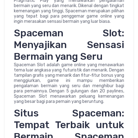
Pragmatic Play yang menawarkan pengalaman
bermain yang seru dan menarik. Dikenal dengan tingkat
kemenangan yang tinggi, Spaceman merupakan pilihan
yang tepat bagi para penggemar game online yang
ingin merasakan sensasi bermain yang luar biasa.
Spaceman Slot:
Menyajikan Sensasi
Bermain yang Seru
Spaceman Slot adalah game online yang menawarkan
tema luar angkasa yang futuristik dan menarik. Dengan
tampilan grafis yang menarik dan fitur-fitur bonus yang
menggiurkan, game ini mampu memberikan
pengalaman bermain yang seru dan menghibur bagi
para pemainnya. Dengan 5 gulungan dan 20 paylines,
Spaceman Slot menawarkan peluang kemenangan
yang besar bagi para pemain yang beruntung.
Situs Spaceman:
Tempat Terbaik untuk
Bermain Spaceman