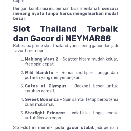
Cepat
Dengan kombinasi ini, pemain bisa menikmati
sensasi
menang nyata tanpa harus mengeluarkan modal
besar
.
Slot Thailand Terbaik
dan Gacor di NEYMAR88
Beberapa game slot Thailand yang sering gacor dan jadi
favorit member:
Mahjong Ways 2
– Scatter hitam mudah keluar,
free spin cepat.
Wild Bandito
– Bonus multiplier tinggi dan
putaran yang menyenangkan.
Gates of Olympus
– Jackpot besar untuk
taruhan agresif.
Sweet Bonanza
– Spin santai tetap berpotensi
cuan maksimal.
Starlight Princess
– Volatilitas tinggi, cocok
untuk Maxwin cepat.
Slot-slot ini memiliki
pola gacor stabil
, jadi pemain