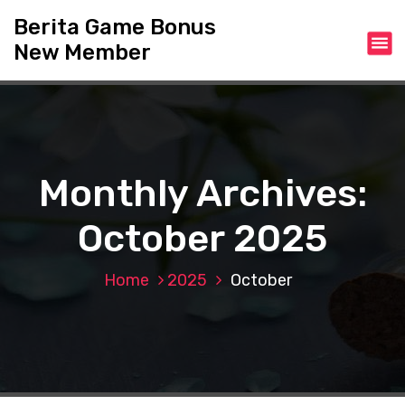
S
Berita Game Bonus
k
New Member
i
p
t
o
c
o
n
Monthly Archives:
t
e
October 2025
n
t
Home
2025
October