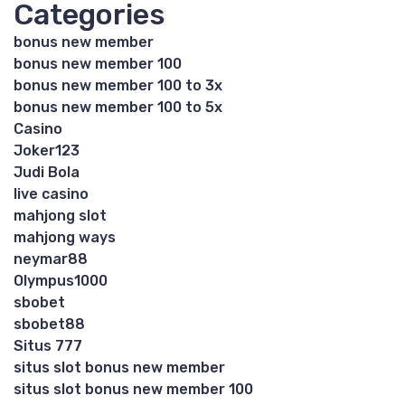
Categories
bonus new member
bonus new member 100
bonus new member 100 to 3x
bonus new member 100 to 5x
Casino
Joker123
Judi Bola
live casino
mahjong slot
mahjong ways
neymar88
Olympus1000
sbobet
sbobet88
Situs 777
situs slot bonus new member
situs slot bonus new member 100