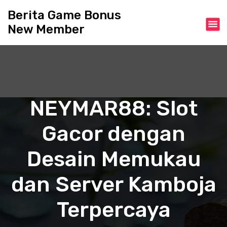
S
Berita Game Bonus
k
New Member
i
p
t
o
c
o
n
NEYMAR88: Slot
t
e
Gacor dengan
n
t
Desain Memukau
dan Server Kamboja
Terpercaya