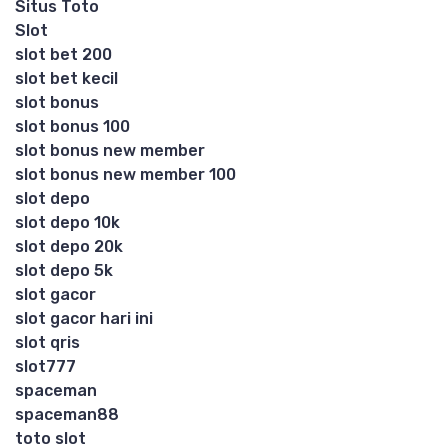
Situs Toto
Slot
slot bet 200
slot bet kecil
slot bonus
slot bonus 100
slot bonus new member
slot bonus new member 100
slot depo
slot depo 10k
slot depo 20k
slot depo 5k
slot gacor
slot gacor hari ini
slot qris
slot777
spaceman
spaceman88
toto slot