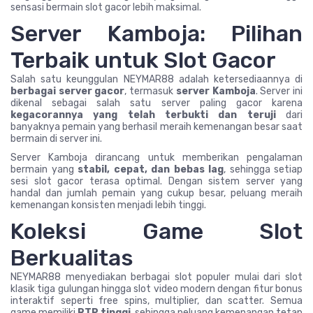
sensasi bermain slot gacor lebih maksimal.
Server Kamboja: Pilihan
Terbaik untuk Slot Gacor
Salah satu keunggulan NEYMAR88 adalah ketersediaannya di
berbagai server gacor
, termasuk
server Kamboja
. Server ini
dikenal sebagai salah satu server paling gacor karena
kegacorannya yang telah terbukti dan teruji
dari
banyaknya pemain yang berhasil meraih kemenangan besar saat
bermain di server ini.
Server Kamboja dirancang untuk memberikan pengalaman
bermain yang
stabil, cepat, dan bebas lag
, sehingga setiap
sesi slot gacor terasa optimal. Dengan sistem server yang
handal dan jumlah pemain yang cukup besar, peluang meraih
kemenangan konsisten menjadi lebih tinggi.
Koleksi Game Slot
Berkualitas
NEYMAR88 menyediakan berbagai slot populer mulai dari slot
klasik tiga gulungan hingga slot video modern dengan fitur bonus
interaktif seperti free spins, multiplier, dan scatter. Semua
game memiliki
RTP tinggi
, sehingga peluang kemenangan tetap