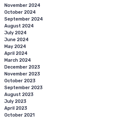
November 2024
October 2024
September 2024
August 2024
July 2024
June 2024
May 2024
April 2024
March 2024
December 2023
November 2023
October 2023
September 2023
August 2023
July 2023
April 2023
October 2021