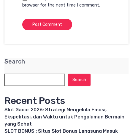
browser for the next time I comment.
Search
Search
Recent Posts
Slot Gacor 2026: Strategi Mengelola Emosi,
Ekspektasi, dan Waktu untuk Pengalaman Bermain
yang Sehat
SLOT BONUS : Situs Slot Bonus Langsung Masuk