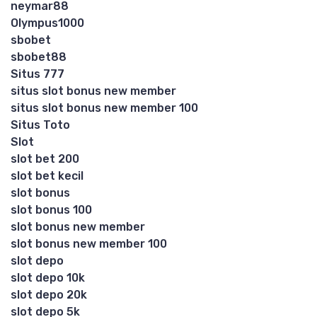
neymar88
Olympus1000
sbobet
sbobet88
Situs 777
situs slot bonus new member
situs slot bonus new member 100
Situs Toto
Slot
slot bet 200
slot bet kecil
slot bonus
slot bonus 100
slot bonus new member
slot bonus new member 100
slot depo
slot depo 10k
slot depo 20k
slot depo 5k