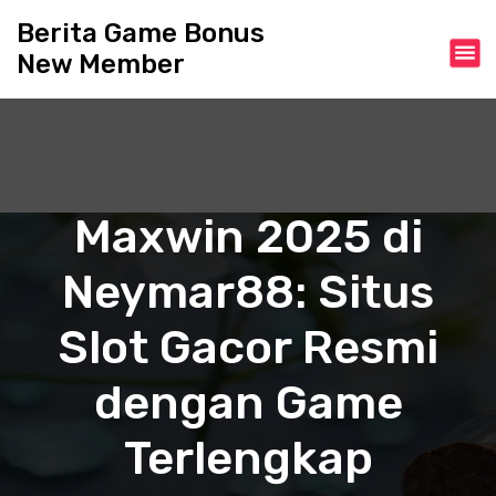
S
Berita Game Bonus
k
New Member
i
p
t
o
c
o
n
Maxwin 2025 di
t
e
Neymar88: Situs
n
t
Slot Gacor Resmi
dengan Game
Terlengkap