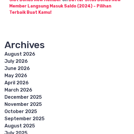
Member Langsung Masuk Saldo (2024) – Pilihan
Terbaik Buat Kamu!
Archives
August 2026
July 2026
June 2026
May 2026
April 2026
March 2026
December 2025
November 2025
October 2025
September 2025
August 2025
July 2025