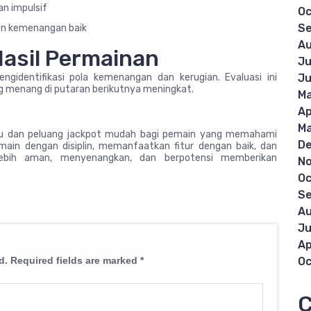
an impulsif
Oc
S
ren kemenangan baik
Au
Hasil Permainan
Ju
identifikasi pola kemenangan dan kerugian. Evaluasi ini
Ju
g menang di putaran berikutnya meningkat.
Ma
Ap
Ma
ru dan peluang jackpot mudah bagi pemain yang memahami
D
rmain dengan disiplin, memanfaatkan fitur dengan baik, dan
lebih aman, menyenangkan, dan berpotensi memberikan
N
Oc
S
Au
Ju
Ap
d.
Required fields are marked
*
Oc
C