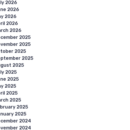
ly 2026
ne 2026
y 2026
ril 2026
rch 2026
ecember 2025
ovember 2025
tober 2025
eptember 2025
gust 2025
ly 2025
ne 2025
y 2025
ril 2025
rch 2025
bruary 2025
nuary 2025
ecember 2024
ovember 2024