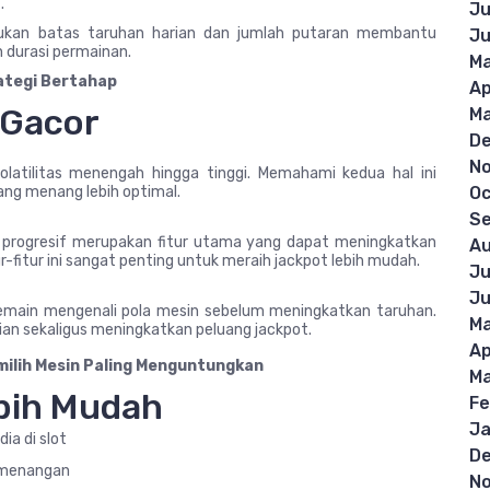
.
Ju
tukan batas taruhan harian dan jumlah putaran membantu
Ju
 durasi permainan.
Ma
ategi Bertahap
Ap
 Gacor
Ma
D
N
olatilitas menengah hingga tinggi. Memahami kedua hal ini
ng menang lebih optimal.
Oc
S
t progresif merupakan fitur utama yang dapat meningkatkan
Au
-fitur ini sangat penting untuk meraih jackpot lebih mudah.
Ju
Ju
main mengenali pola mesin sebelum meningkatkan taruhan.
Ma
gian sekaligus meningkatkan peluang jackpot.
Ap
emilih Mesin Paling Menguntungkan
Ma
ebih Mudah
Fe
Ja
ia di slot
D
kemenangan
N