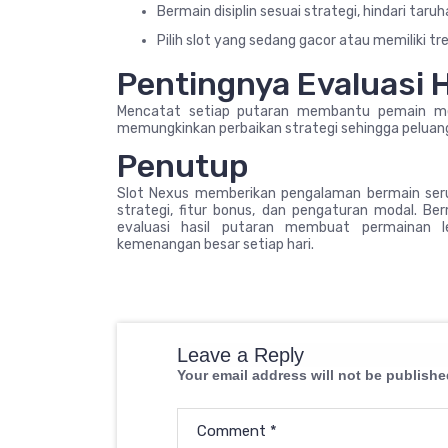
Bermain disiplin sesuai strategi, hindari taruh
Pilih slot yang sedang gacor atau memiliki t
Pentingnya Evaluasi 
Mencatat setiap putaran membantu pemain meng
memungkinkan perbaikan strategi sehingga peluan
Penutup
Slot Nexus memberikan pengalaman bermain se
strategi, fitur bonus, dan pengaturan modal. Be
evaluasi hasil putaran membuat permainan 
kemenangan besar setiap hari.
Leave a Reply
Your email address will not be publishe
Comment
*