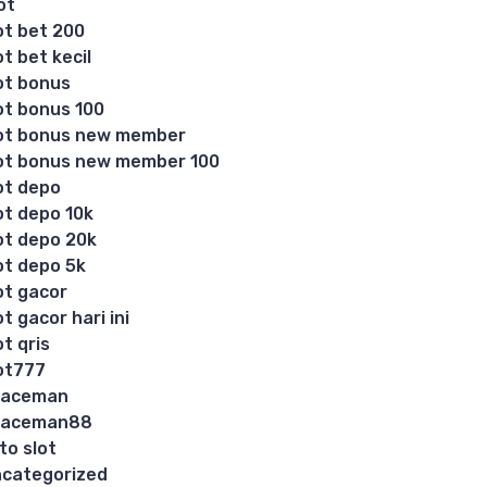
ot
ot bet 200
ot bet kecil
ot bonus
ot bonus 100
ot bonus new member
ot bonus new member 100
ot depo
ot depo 10k
ot depo 20k
ot depo 5k
ot gacor
ot gacor hari ini
ot qris
ot777
paceman
paceman88
to slot
categorized