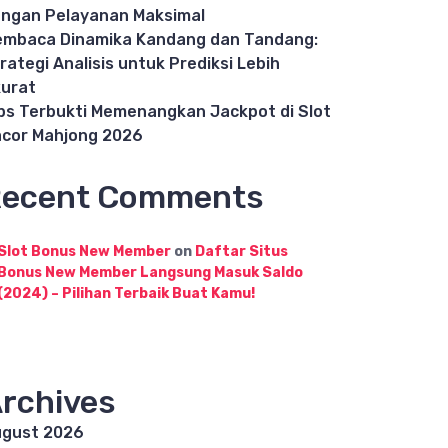
ngan Pelayanan Maksimal
mbaca Dinamika Kandang dan Tandang:
rategi Analisis untuk Prediksi Lebih
urat
ps Terbukti Memenangkan Jackpot di Slot
cor Mahjong 2026
ecent Comments
Slot Bonus New Member
on
Daftar Situs
Bonus New Member Langsung Masuk Saldo
(2024) – Pilihan Terbaik Buat Kamu!
rchives
gust 2026