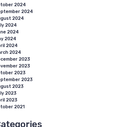
tober 2024
eptember 2024
gust 2024
ly 2024
ne 2024
y 2024
ril 2024
rch 2024
ecember 2023
ovember 2023
tober 2023
eptember 2023
gust 2023
ly 2023
ril 2023
tober 2021
ategories