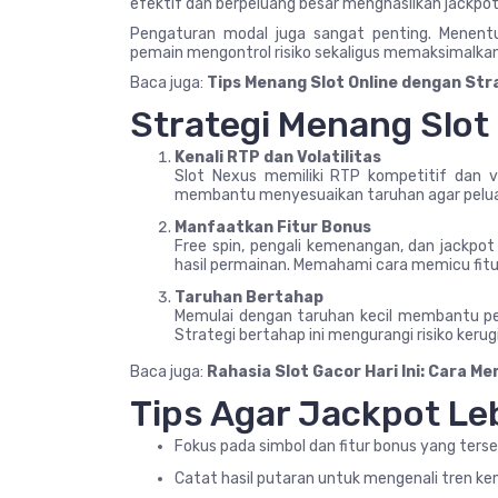
efektif dan berpeluang besar menghasilkan jackpot
Pengaturan modal juga sangat penting. Menen
pemain mengontrol risiko sekaligus memaksimalkan
Baca juga:
Tips Menang Slot Online dengan Str
Strategi Menang Slot
Kenali RTP dan Volatilitas
Slot Nexus memiliki RTP kompetitif dan v
membantu menyesuaikan taruhan agar pelua
Manfaatkan Fitur Bonus
Free spin, pengali kemenangan, dan jackpo
hasil permainan. Memahami cara memicu fitur
Taruhan Bertahap
Memulai dengan taruhan kecil membantu pe
Strategi bertahap ini mengurangi risiko keru
Baca juga:
Rahasia Slot Gacor Hari Ini: Cara M
Tips Agar Jackpot L
Fokus pada simbol dan fitur bonus yang tersed
Catat hasil putaran untuk mengenali tren 