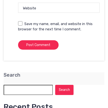
Website
Save my name, email, and website in this
browser for the next time I comment.
Search
Search
Recent Posts