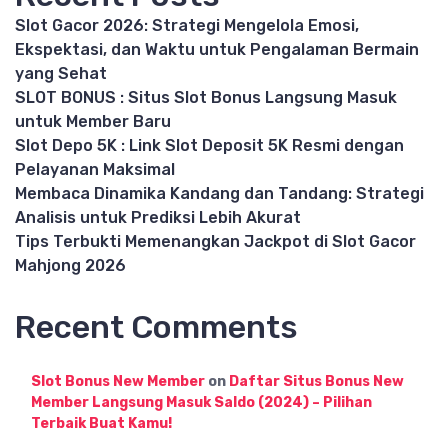
Slot Gacor 2026: Strategi Mengelola Emosi,
Ekspektasi, dan Waktu untuk Pengalaman Bermain
yang Sehat
SLOT BONUS : Situs Slot Bonus Langsung Masuk
untuk Member Baru
Slot Depo 5K : Link Slot Deposit 5K Resmi dengan
Pelayanan Maksimal
Membaca Dinamika Kandang dan Tandang: Strategi
Analisis untuk Prediksi Lebih Akurat
Tips Terbukti Memenangkan Jackpot di Slot Gacor
Mahjong 2026
Recent Comments
Slot Bonus New Member
on
Daftar Situs Bonus New
Member Langsung Masuk Saldo (2024) – Pilihan
Terbaik Buat Kamu!