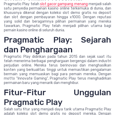
Pragmatic Play telah
slot gacor gampang menang
menjadi salah
satu penyedia permainan kasino online terkemuka di dunia, dan
khususnya dikenal dengan koleksi slot demo gratis no deposit
dan slot dengan pembayaran hingga x1000. Dengan reputasi
yang solid dan beragamnya pilihan permainan yang mereka
tawarkan, Pragmatic Play telah menjadi pilihan utama bagi
pemain kasino online di seluruh dunia.
Pragmatic Play: Sejarah
dan Penghargaan
Pragmatic Play didirikan pada tahun 2015 dan sejak saat itu
telah menerima berbagai penghargaan bergengsi dalam industri
perjudian online. Mereka terus berinovasi dan menghasilkan
konten yang berkualitas tinggi untuk memastikan pengalaman
bermain yang memuaskan bagi para pemain mereka. Dengan
motto “Innovate Gaming”, Pragmatic Play terus menghadirkan
permainan baru yang menarik dan menghibur.
Fitur-Fitur Unggulan
Pragmatic Play
Salah satu fitur yang menjadi daya tarik utama Pragmatic Play
adalah koleksi slot demo gratis no deposit mereka. Dengan