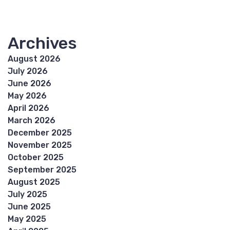
Archives
August 2026
July 2026
June 2026
May 2026
April 2026
March 2026
December 2025
November 2025
October 2025
September 2025
August 2025
July 2025
June 2025
May 2025