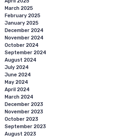
April 2025
March 2025
February 2025
January 2025
December 2024
November 2024
October 2024
September 2024
August 2024
July 2024
June 2024
May 2024
April 2024
March 2024
December 2023
November 2023
October 2023
September 2023
August 2023