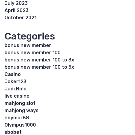
July 2023
April 2023
October 2021
Categories
bonus new member
bonus new member 100
bonus new member 100 to 3x
bonus new member 100 to 5x
Casino
Joker123
Judi Bola
live casino
mahjong slot
mahjong ways
neymar88
Olympus1000
sbobet