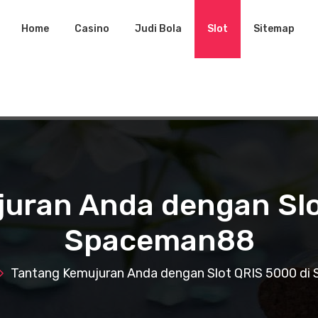
Home
Casino
Judi Bola
Slot
Sitemap
uran Anda dengan Slo
Spaceman88
Tantang Kemujuran Anda dengan Slot QRIS 5000 d