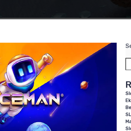
S
R
Sl
Ek
Be
SL
Ma
Sl