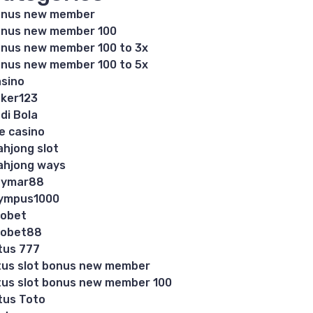
onus new member
nus new member 100
nus new member 100 to 3x
nus new member 100 to 5x
sino
ker123
di Bola
ve casino
hjong slot
hjong ways
eymar88
ympus1000
obet
bobet88
tus 777
tus slot bonus new member
tus slot bonus new member 100
tus Toto