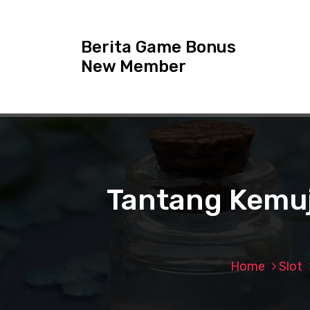
S
k
i
Berita Game Bonus
p
New Member
t
o
c
o
n
t
e
n
Tantang Kemuj
t
Home
Slot