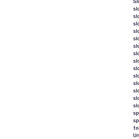
Sl
sl
sl
sl
sl
sl
sl
sl
sl
sl
sl
sl
sl
sl
sl
s
s
to
Un