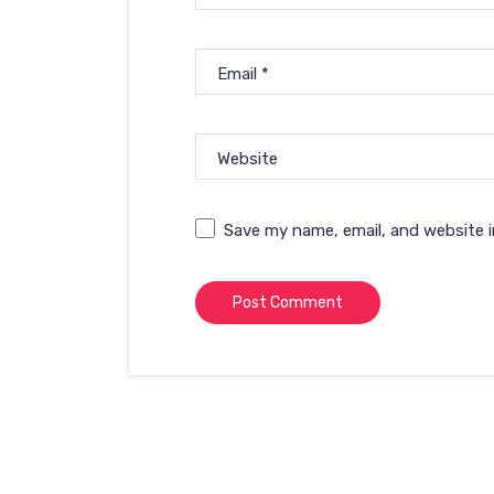
Email
*
Website
Save my name, email, and website i