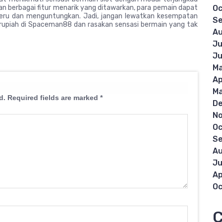
an berbagai fitur menarik yang ditawarkan, para pemain dapat
Oc
seru dan menguntungkan. Jadi, jangan lewatkan kesempatan
S
upiah di Spaceman88 dan rasakan sensasi bermain yang tak
Au
Ju
Ju
Ma
Ap
Ma
d.
Required fields are marked
*
D
N
Oc
S
Au
Ju
Ap
Oc
C