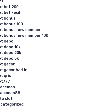
ot
ot bet 200
ot bet kecil
ot bonus
ot bonus 100
ot bonus new member
ot bonus new member 100
ot depo
ot depo 10k
ot depo 20k
ot depo 5k
ot gacor
ot gacor hari ini
ot qris
ot777
paceman
paceman88
to slot
categorized