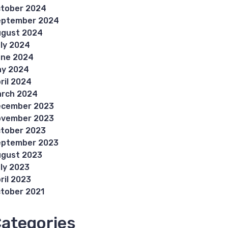
tober 2024
eptember 2024
gust 2024
ly 2024
ne 2024
y 2024
ril 2024
rch 2024
ecember 2023
ovember 2023
tober 2023
eptember 2023
gust 2023
ly 2023
ril 2023
tober 2021
ategories