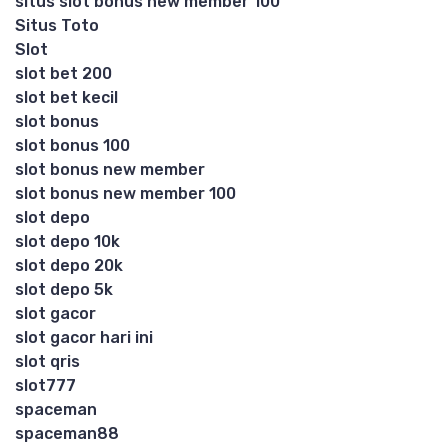
situs slot bonus new member 100
Situs Toto
Slot
slot bet 200
slot bet kecil
slot bonus
slot bonus 100
slot bonus new member
slot bonus new member 100
slot depo
slot depo 10k
slot depo 20k
slot depo 5k
slot gacor
slot gacor hari ini
slot qris
slot777
spaceman
spaceman88