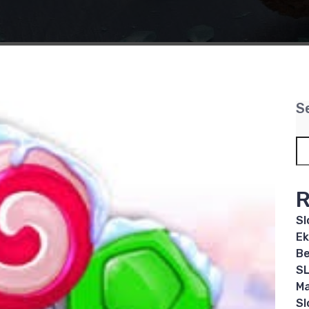
S
R
Sl
Ek
Be
SL
Ma
Sl