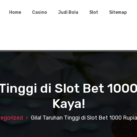
Home
Casino
Judi Bola
Slot
Sitemap
Tinggi di Slot Bet 100
Kaya!
egorized
Gila! Taruhan Tinggi di Slot Bet 1000 Rupia