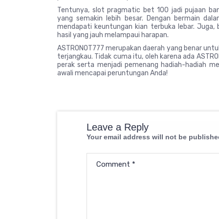
Tentunya, slot pragmatic bet 100 jadi pujaan 
yang semakin lebih besar. Dengan bermain dal
mendapati keuntungan kian terbuka lebar. Juga,
hasil yang jauh melampaui harapan.
ASTRONOT777 merupakan daerah yang benar untuk 
terjangkau. Tidak cuma itu, oleh karena ada ASTR
perak serta menjadi pemenang hadiah-hadiah men
awali mencapai peruntungan Anda!
Leave a Reply
Your email address will not be publishe
Comment
*