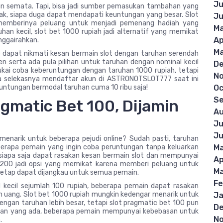
Ju
an semata. Tapi, bisa jadi sumber pemasukan tambahan yang
k, siapa duga dapat mendapati keuntungan yang besar. Slot
Ju
 memberinya peluang untuk menjadi pemenang hadiah yang
Ma
han kecil, slot bet 1000 rupiah jadi alternatif yang memikat
Ap
nggairahkan.
Ma
 dapat nikmati kesan bermain slot dengan taruhan serendah
en serta ada pula pilihan untuk taruhan dengan nominal kecil
D
ukai coba keberuntungan dengan taruhan 1000 rupiah, tetapi
N
aka selekasnya mendaftar akun di ASTRONOTSLOT777 saat ini
runtungan bermodal taruhan cuma 10 ribu saja!
Oc
S
gmatic Bet 100, Dijamin
Au
Ju
Ju
enarik untuk beberapa pejudi online? Sudah pasti, taruhan
berapa pemain yang ingin coba peruntungan tanpa keluarkan
Ma
 siapa saja dapat rasakan kesan bermain slot dan mempunyai
Ap
 200 jadi opsi yang memikat karena memberi peluang untuk
Ma
tetap dapat dijangkau untuk semua pemain.
Fe
 kecil sejumlah 100 rupiah, beberapa pemain dapat rasakan
 uang. Slot bet 1000 rupiah mungkin kedengar menarik untuk
Ja
ngan taruhan lebih besar, tetapi slot pragmatic bet 100 pun
D
ruhan yang ada, beberapa pemain mempunyai kebebasan untuk
N
.