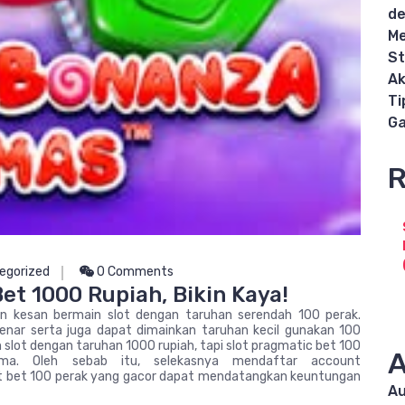
de
Me
St
Ak
Ti
Ga
R
egorized
0 Comments
Bet 1000 Rupiah, Bikin Kaya!
 kesan bermain slot dengan taruhan serendah 100 perak.
nar serta juga dapat dimainkan taruhan kecil gunakan 100
slot dengan taruhan 1000 rupiah, tapi slot pragmatic bet 100
A
ma. Oleh sebab itu, selekasnya mendaftar account
ot bet 100 perak yang gacor dapat mendatangkan keuntungan
Au