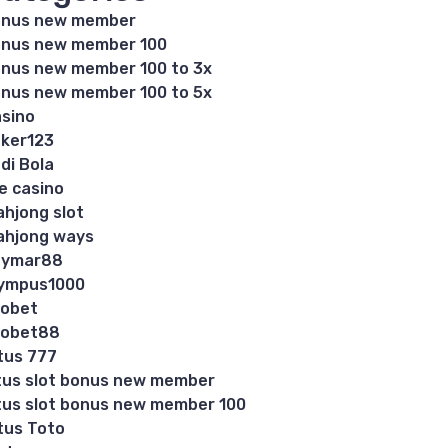
onus new member
nus new member 100
nus new member 100 to 3x
nus new member 100 to 5x
sino
ker123
di Bola
ve casino
hjong slot
hjong ways
eymar88
ympus1000
obet
bobet88
tus 777
tus slot bonus new member
tus slot bonus new member 100
tus Toto