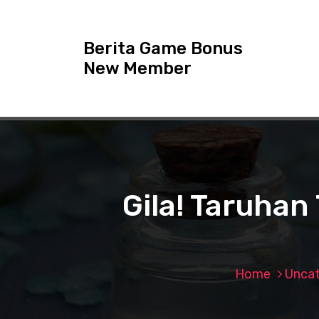
S
k
i
Berita Game Bonus
p
New Member
t
o
c
o
n
t
e
n
Gila! Taruhan 
t
Home
Uncat