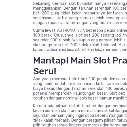
Sekarang, bermain slot bukanlah hanya kesenang
menggairahkan. Dengan taruhan serendah 100 pera
bet 200 pula tidak kalah menariknya lantaran
sensasional. Untuk yang semakin lebih senang taru
dengan kapasitas keuntungan yang tidak kalah me
Cuma lewat ASTRONOT777, beberapa pejudi online
100 perak. Khususnya, slot bet 200 sedang jadi tr
sejumlah 100 rupiah. Walaupun ada pemain lebih s
slot pragmatic bet 100 tidak kalah terkenal. M
karena website ini bisa dibuktikan bisa memberi pe
Mantap! Main Slot Pra
Seru!
Apa yang membuat slot bet 100 perak demikian m
yang lebih rendah ini memancing ketertarikan be
biaya besar. Dengan taruhan serendah 100 perak,
potensi memperoleh keuntungan besar. Slot bet
taruhan dengan nominal lebih besar, namun masih 
Karena ada pilihan untuk taruhan dengan nominal
kesan bermain slot tanpa cemas banyak kehilangan
sejumlah pemain yang ingin coba keberuntungan de
tidak kalah menarik. Dengan beragam pilihan ta
pilih taruhan sesuai keperluan mereka dan kemauan