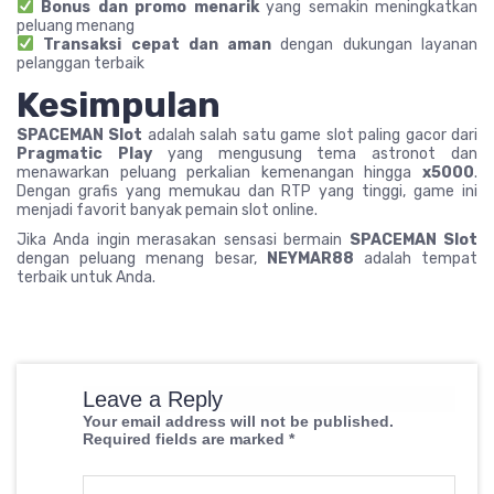
Bonus dan promo menarik
yang semakin meningkatkan
peluang menang
Transaksi cepat dan aman
dengan dukungan layanan
pelanggan terbaik
Kesimpulan
SPACEMAN Slot
adalah salah satu game slot paling gacor dari
Pragmatic Play
yang mengusung tema astronot dan
menawarkan peluang perkalian kemenangan hingga
x5000
.
Dengan grafis yang memukau dan RTP yang tinggi, game ini
menjadi favorit banyak pemain slot online.
Jika Anda ingin merasakan sensasi bermain
SPACEMAN Slot
dengan peluang menang besar,
NEYMAR88
adalah tempat
terbaik untuk Anda.
Leave a Reply
Your email address will not be published.
Required fields are marked
*