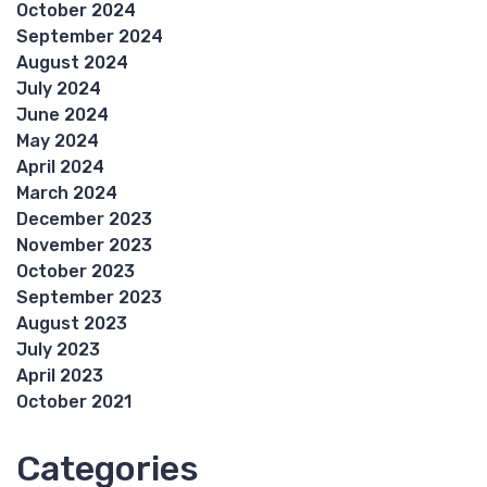
October 2024
September 2024
August 2024
July 2024
June 2024
May 2024
April 2024
March 2024
December 2023
November 2023
October 2023
September 2023
August 2023
July 2023
April 2023
October 2021
Categories