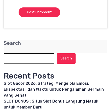
Search
Search
Recent Posts
Slot Gacor 2026: Strategi Mengelola Emosi,
Ekspektasi, dan Waktu untuk Pengalaman Bermain
yang Sehat
SLOT BONUS : Situs Slot Bonus Langsung Masuk
untuk Member Baru