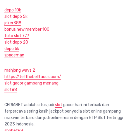
depo 10k
slot depo 5k
joker388
bonus new member 100
toto slot 777
slot depo 20
depo 5k
spaceman
mahjong ways 2
https://tellthebelltacos.com/
slot gacor gampang menang
slot88
CERIABET adalah situs judi
slot
gacor hari ini terbaik dan
terpercaya sering kasih jackpot penyedia slot online gampang
maxwin terbaru dan judi online resmi dengan RTP Slot tertinggi
2023 Indonesia.
sbobet88