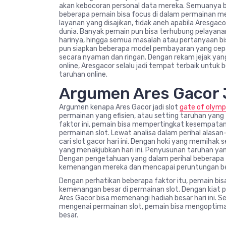
akan kebocoran personal data mereka. Semuanya b
beberapa pemain bisa focus di dalam permainan mer
layanan yang disajikan, tidak aneh apabila Aresgaco
dunia. Banyak pemain pun bisa terhubung pelayana
harinya, hingga semua masalah atau pertanyaan bis
pun siapkan beberapa model pembayaran yang cepat
secara nyaman dan ringan. Dengan rekam jejak yan
online, Aresgacor selalu jadi tempat terbaik untu
taruhan online.
Argumen Ares Gacor Ja
Argumen kenapa Ares Gacor jadi slot
gate of olym
permainan yang efisien, atau setting taruhan ya
faktor ini, pemain bisa mempertingkat kesempat
permainan slot. Lewat analisa dalam perihal alasan
cari slot gacor hari ini. Dengan hoki yang memihak s
yang menakjubkan hari ini. Penyusunan taruhan yang
Dengan pengetahuan yang dalam perihal beberapa f
kemenangan mereka dan mencapai peruntungan bes
Dengan perhatikan beberapa faktor itu, pemain b
kemenangan besar di permainan slot. Dengan kiat 
Ares Gacor bisa memenangi hadiah besar hari ini
mengenai permainan slot, pemain bisa mengopti
besar.