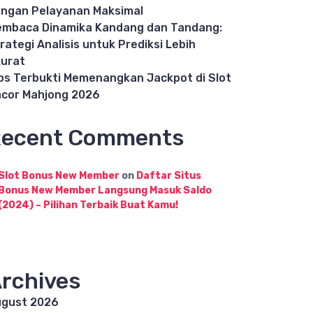
ngan Pelayanan Maksimal
mbaca Dinamika Kandang dan Tandang:
rategi Analisis untuk Prediksi Lebih
urat
ps Terbukti Memenangkan Jackpot di Slot
cor Mahjong 2026
ecent Comments
Slot Bonus New Member
on
Daftar Situs
Bonus New Member Langsung Masuk Saldo
(2024) – Pilihan Terbaik Buat Kamu!
rchives
gust 2026