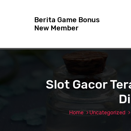
S
k
i
Berita Game Bonus
p
New Member
t
o
c
o
n
t
e
n
Slot Gacor Te
t
D
Home
Uncategorized