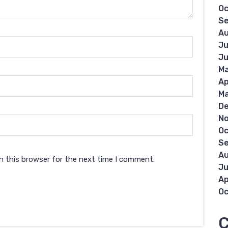
Oc
S
Au
Ju
Ju
Ma
Ap
Ma
D
N
Oc
S
Au
n this browser for the next time I comment.
Ju
Ap
Oc
C