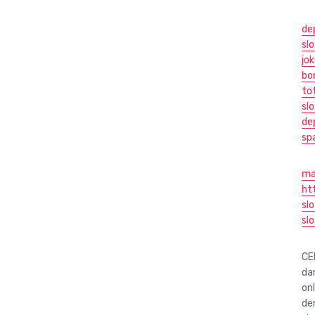
de
sl
jo
bo
to
sl
de
sp
ma
ht
sl
sl
CE
da
on
de