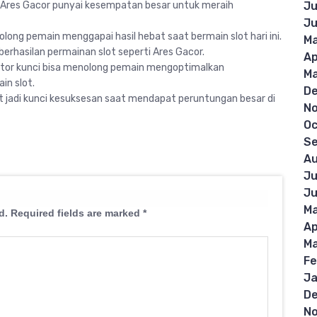
 Ares Gacor punyai kesempatan besar untuk meraih
Ju
Ju
long pemain menggapai hasil hebat saat bermain slot hari ini.
Ma
berhasilan permainan slot seperti Ares Gacor.
Ap
ktor kunci bisa menolong pemain mengoptimalkan
Ma
n slot.
D
 jadi kunci kesuksesan saat mendapat peruntungan besar di
N
Oc
S
Au
Ju
Ju
Ma
d.
Required fields are marked
*
Ap
Ma
Fe
Ja
D
N