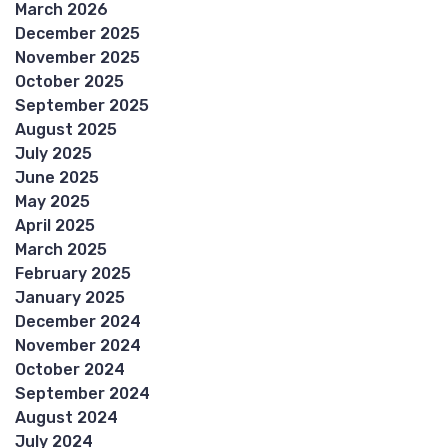
March 2026
December 2025
November 2025
October 2025
September 2025
August 2025
July 2025
June 2025
May 2025
April 2025
March 2025
February 2025
January 2025
December 2024
November 2024
October 2024
September 2024
August 2024
July 2024