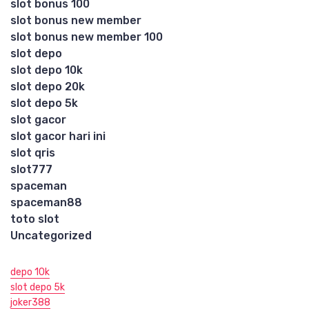
slot bonus 100
slot bonus new member
slot bonus new member 100
slot depo
slot depo 10k
slot depo 20k
slot depo 5k
slot gacor
slot gacor hari ini
slot qris
slot777
spaceman
spaceman88
toto slot
Uncategorized
depo 10k
slot depo 5k
joker388