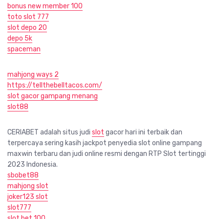
bonus new member 100
toto slot 777
slot depo 20
depo 5k
spaceman
mahjong ways 2
https://tellthebelltacos.com/
slot gacor gampang menang
slot88
CERIABET adalah situs judi
slot
gacor hari ini terbaik dan
terpercaya sering kasih jackpot penyedia slot online gampang
maxwin terbaru dan judi online resmi dengan RTP Slot tertinggi
2023 Indonesia.
sbobet88
mahjong slot
joker123 slot
slot777
slot bet 100