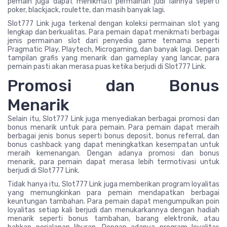
pemain juga dapat menikmati permainan judi lainnya seperti
poker, blackjack, roulette, dan masih banyak lagi.
Slot777 Link juga terkenal dengan koleksi permainan slot yang
lengkap dan berkualitas. Para pemain dapat menikmati berbagai
jenis permainan slot dari penyedia game ternama seperti
Pragmatic Play, Playtech, Microgaming, dan banyak lagi. Dengan
tampilan grafis yang menarik dan gameplay yang lancar, para
pemain pasti akan merasa puas ketika berjudi di Slot777 Link.
Promosi dan Bonus
Menarik
Selain itu, Slot777 Link juga menyediakan berbagai promosi dan
bonus menarik untuk para pemain. Para pemain dapat meraih
berbagai jenis bonus seperti bonus deposit, bonus referral, dan
bonus cashback yang dapat meningkatkan kesempatan untuk
meraih kemenangan. Dengan adanya promosi dan bonus
menarik, para pemain dapat merasa lebih termotivasi untuk
berjudi di Slot777 Link.
Tidak hanya itu, Slot777 Link juga memberikan program loyalitas
yang memungkinkan para pemain mendapatkan berbagai
keuntungan tambahan. Para pemain dapat mengumpulkan poin
loyalitas setiap kali berjudi dan menukarkannya dengan hadiah
menarik seperti bonus tambahan, barang elektronik, atau