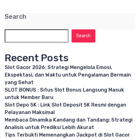
Search
Search
Recent Posts
Slot Gacor 2026: Strategi Mengelola Emosi,
Ekspektasi, dan Waktu untuk Pengalaman Bermain
yang Sehat
SLOT BONUS : Situs Slot Bonus Langsung Masuk
untuk Member Baru
Slot Depo 5K : Link Slot Deposit 5K Resmi dengan
Pelayanan Maksimal
Membaca Dinamika Kandang dan Tandang: Strategi
Analisis untuk Prediksi Lebih Akurat
Tips Terbukti Memenangkan Jackpot di Slot Gacor