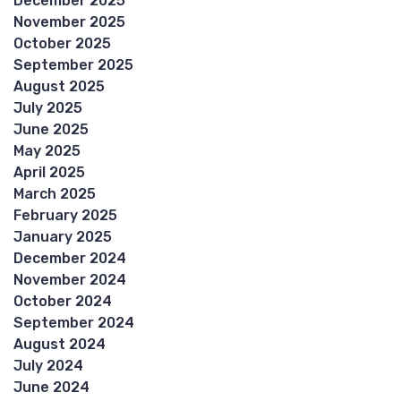
December 2025
November 2025
October 2025
September 2025
August 2025
July 2025
June 2025
May 2025
April 2025
March 2025
February 2025
January 2025
December 2024
November 2024
October 2024
September 2024
August 2024
July 2024
June 2024