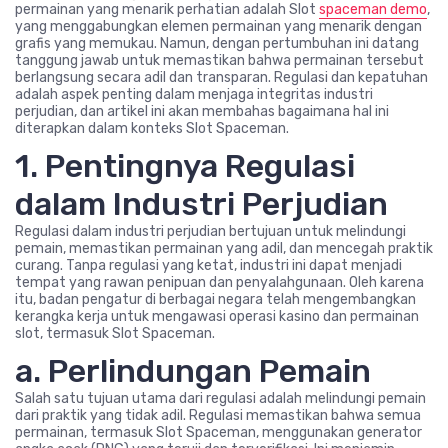
permainan yang menarik perhatian adalah Slot
spaceman demo
,
yang menggabungkan elemen permainan yang menarik dengan
grafis yang memukau. Namun, dengan pertumbuhan ini datang
tanggung jawab untuk memastikan bahwa permainan tersebut
berlangsung secara adil dan transparan. Regulasi dan kepatuhan
adalah aspek penting dalam menjaga integritas industri
perjudian, dan artikel ini akan membahas bagaimana hal ini
diterapkan dalam konteks Slot Spaceman.
1. Pentingnya Regulasi
dalam Industri Perjudian
Regulasi dalam industri perjudian bertujuan untuk melindungi
pemain, memastikan permainan yang adil, dan mencegah praktik
curang. Tanpa regulasi yang ketat, industri ini dapat menjadi
tempat yang rawan penipuan dan penyalahgunaan. Oleh karena
itu, badan pengatur di berbagai negara telah mengembangkan
kerangka kerja untuk mengawasi operasi kasino dan permainan
slot, termasuk Slot Spaceman.
a. Perlindungan Pemain
Salah satu tujuan utama dari regulasi adalah melindungi pemain
dari praktik yang tidak adil. Regulasi memastikan bahwa semua
permainan, termasuk Slot Spaceman, menggunakan generator