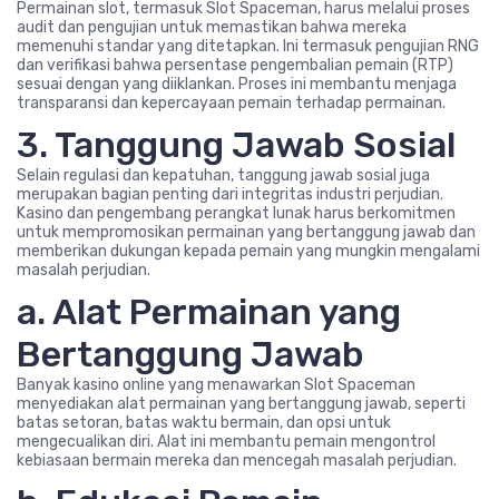
Permainan slot, termasuk Slot Spaceman, harus melalui proses
audit dan pengujian untuk memastikan bahwa mereka
memenuhi standar yang ditetapkan. Ini termasuk pengujian RNG
dan verifikasi bahwa persentase pengembalian pemain (RTP)
sesuai dengan yang diiklankan. Proses ini membantu menjaga
transparansi dan kepercayaan pemain terhadap permainan.
3. Tanggung Jawab Sosial
Selain regulasi dan kepatuhan, tanggung jawab sosial juga
merupakan bagian penting dari integritas industri perjudian.
Kasino dan pengembang perangkat lunak harus berkomitmen
untuk mempromosikan permainan yang bertanggung jawab dan
memberikan dukungan kepada pemain yang mungkin mengalami
masalah perjudian.
a. Alat Permainan yang
Bertanggung Jawab
Banyak kasino online yang menawarkan Slot Spaceman
menyediakan alat permainan yang bertanggung jawab, seperti
batas setoran, batas waktu bermain, dan opsi untuk
mengecualikan diri. Alat ini membantu pemain mengontrol
kebiasaan bermain mereka dan mencegah masalah perjudian.