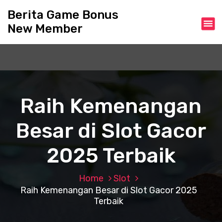
S
Berita Game Bonus
k
New Member
i
p
t
o
c
o
n
Raih Kemenangan
t
e
Besar di Slot Gacor
n
t
2025 Terbaik
Home
Slot
Raih Kemenangan Besar di Slot Gacor 2025
Terbaik