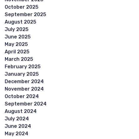
October 2025
September 2025
August 2025
July 2025
June 2025
May 2025
April 2025
March 2025
February 2025
January 2025
December 2024
November 2024
October 2024
September 2024
August 2024
July 2024
June 2024
May 2024