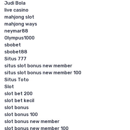
Judi Bola
live casino
mahjong slot
mahjong ways
neymar88
Olympus1000
sbobet
sbobet88
Situs 777
situs slot bonus new member
situs slot bonus new member 100
Situs Toto
Slot
slot bet 200
slot bet kecil
slot bonus
slot bonus 100
slot bonus new member
slot bonus new member 100