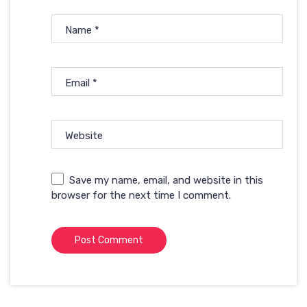
Name
*
Email
*
Website
Save my name, email, and website in this
browser for the next time I comment.