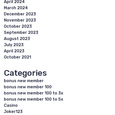
April 2024
March 2024
December 2023
November 2023
October 2023
September 2023
August 2023
July 2023
April 2023
October 2021
Categories
bonus new member
bonus new member 100
bonus new member 100 to 3x
bonus new member 100 to 5x
Casino
Joker123