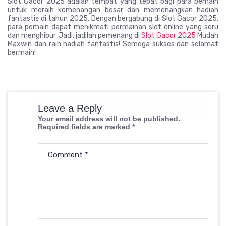
Slot Gacor 2025 adalah tempat yang tepat bagi para pemain
untuk meraih kemenangan besar dan memenangkan hadiah
fantastis di tahun 2025. Dengan bergabung di Slot Gacor 2025,
para pemain dapat menikmati permainan slot online yang seru
dan menghibur. Jadi, jadilah pemenang di
Slot Gacor 2025
Mudah
Maxwin dan raih hadiah fantastis! Semoga sukses dan selamat
bermain!
Leave a Reply
Your email address will not be published.
Required fields are marked
*
Comment
*