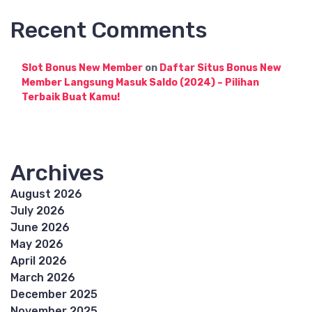
Recent Comments
Slot Bonus New Member
on
Daftar Situs Bonus New
Member Langsung Masuk Saldo (2024) – Pilihan
Terbaik Buat Kamu!
Archives
August 2026
July 2026
June 2026
May 2026
April 2026
March 2026
December 2025
November 2025