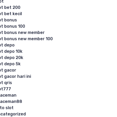
ot
ot bet 200
ot bet kecil
ot bonus
ot bonus 100
ot bonus new member
ot bonus new member 100
ot depo
ot depo 10k
ot depo 20k
ot depo 5k
ot gacor
ot gacor hari ini
ot qris
ot777
paceman
paceman88
to slot
categorized