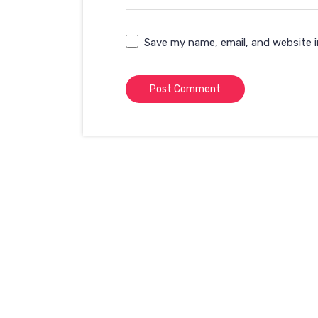
Save my name, email, and website i