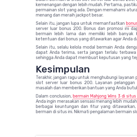
kemenangan dengan lebih mudah. Pertama, pastika
permainan slot yang ada. Dengan memahami atura
menang dan meraih jackpot besar.
Selain itu, jangan lupa untuk memanfaatkan
bonus
server luar bonus 200. Bonus dan promosi ini d
bermain lebih lama dan memiliki lebih banyak
ketentuan dari bonus yang ditawarkan agar Anda
Selain itu, selalu kelola modal bermain Anda de
dapat Anda terima, serta jangan terlalu terbaw
sehingga Anda dapat membuat keputusan yang te
Kesimpulan
Terakhir, jangan ragu untuk menghubungi layanan 
slot server luar bonus 200. Layanan pelangg
masalah dan memberikan bantuan yang Anda butu
Dalam conclusion,
bermain Mahjong Wins 3 di situs 
Anda ingin merasakan sensasi menang lebih mudah 
berbagai keuntungan dan fitur yang ditawarkan, 
bermain di situs ini. Nikmati pengalaman bermain 