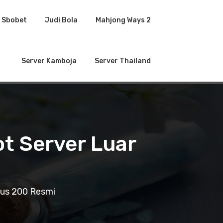
Sbobet
Judi Bola
Mahjong Ways 2
Server Kamboja
Server Thailand
ot Server Luar
nus 200 Resmi