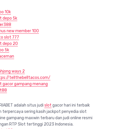
po 10k
ot depo 5k
ker388
nus new member 100
to slot 777
ot depo 20
po 5k
aceman
hjong ways 2
tps://tellthebelltacos.com/
ot gacor gampang menang
ot88
RIABET adalah situs judi
slot
gacor hari ini terbaik
n terpercaya sering kasih jackpot penyedia slot
line gampang maxwin terbaru dan judi online resmi
ngan RTP Slot tertinggi 2023 Indonesia.