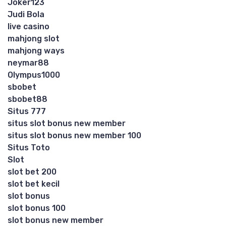
Joker123
Judi Bola
live casino
mahjong slot
mahjong ways
neymar88
Olympus1000
sbobet
sbobet88
Situs 777
situs slot bonus new member
situs slot bonus new member 100
Situs Toto
Slot
slot bet 200
slot bet kecil
slot bonus
slot bonus 100
slot bonus new member