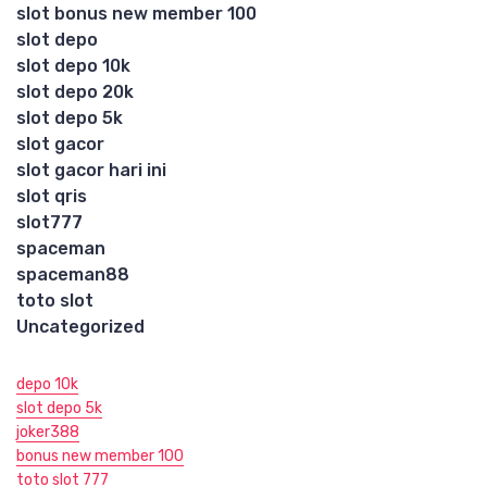
slot bonus new member 100
slot depo
slot depo 10k
slot depo 20k
slot depo 5k
slot gacor
slot gacor hari ini
slot qris
slot777
spaceman
spaceman88
toto slot
Uncategorized
depo 10k
slot depo 5k
joker388
bonus new member 100
toto slot 777