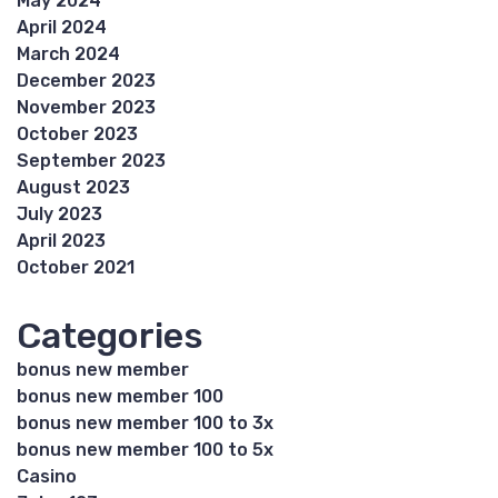
May 2024
April 2024
March 2024
December 2023
November 2023
October 2023
September 2023
August 2023
July 2023
April 2023
October 2021
Categories
bonus new member
bonus new member 100
bonus new member 100 to 3x
bonus new member 100 to 5x
Casino