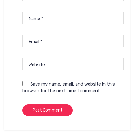
Name
*
Email
*
Website
Save my name, email, and website in this
browser for the next time I comment.