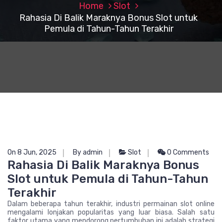
Home
Slot
Rahasia Di Balik Maraknya Bonus Slot untuk
Pemula di Tahun-Tahun Terakhir
On 8 Jun, 2025
By admin
Slot
0 Comments
Rahasia Di Balik Maraknya Bonus
Slot untuk Pemula di Tahun-Tahun
Terakhir
Dalam beberapa tahun terakhir, industri permainan slot online
mengalami lonjakan popularitas yang luar biasa. Salah satu
faktor utama yang mendorong pertumbuhan ini adalah strategi