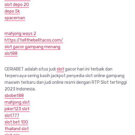
slot depo 20
depo 5k
spaceman
mahjong ways 2
https://tellthebelltacos.com/
slot gacor gampang menang
slot88
CERIABET adalah situs judi
slot
gacor hari ini terbaik dan
terpercaya sering kasih jackpot penyedia slot online gampang
maxwin terbaru dan judi online resmi dengan RTP Slot tertinggi
2023 Indonesia.
sbobet88
mahjong slot
joker123 slot
slot777
slot bet 100
thailand slot