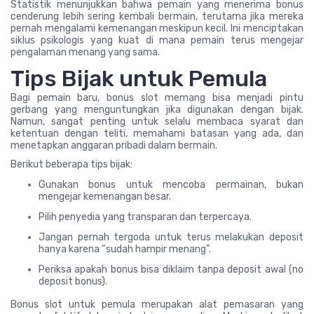
Statistik menunjukkan bahwa pemain yang menerima bonus
cenderung lebih sering kembali bermain, terutama jika mereka
pernah mengalami kemenangan meskipun kecil. Ini menciptakan
siklus psikologis yang kuat di mana pemain terus mengejar
pengalaman menang yang sama.
Tips Bijak untuk Pemula
Bagi pemain baru, bonus slot memang bisa menjadi pintu
gerbang yang menguntungkan jika digunakan dengan bijak.
Namun, sangat penting untuk selalu membaca syarat dan
ketentuan dengan teliti, memahami batasan yang ada, dan
menetapkan anggaran pribadi dalam bermain.
Berikut beberapa tips bijak:
Gunakan bonus untuk mencoba permainan, bukan
mengejar kemenangan besar.
Pilih penyedia yang transparan dan terpercaya.
Jangan pernah tergoda untuk terus melakukan deposit
hanya karena “sudah hampir menang”.
Periksa apakah bonus bisa diklaim tanpa deposit awal (no
deposit bonus).
Bonus slot untuk pemula merupakan alat pemasaran yang