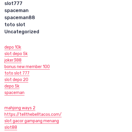
slot777
spaceman
spaceman88
toto slot
Uncategorized
depo 10k
slot depo 5k
joker388
bonus new member 100
toto slot 777
slot depo 20
depo 5k
spaceman
mahjong ways 2
https://tellthebelltacos.com/
slot gacor gampang menang
slot88