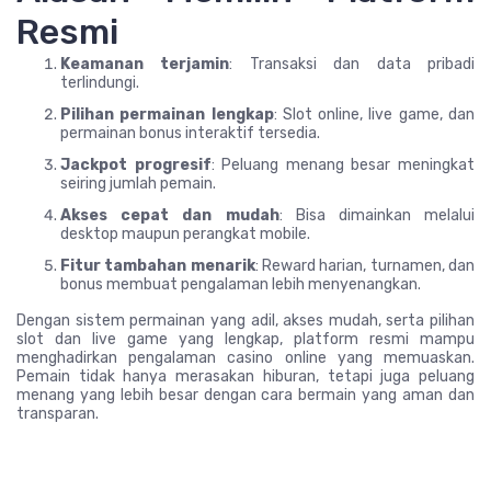
Resmi
Keamanan terjamin
: Transaksi dan data pribadi
terlindungi.
Pilihan permainan lengkap
: Slot online, live game, dan
permainan bonus interaktif tersedia.
Jackpot progresif
: Peluang menang besar meningkat
seiring jumlah pemain.
Akses cepat dan mudah
: Bisa dimainkan melalui
desktop maupun perangkat mobile.
Fitur tambahan menarik
: Reward harian, turnamen, dan
bonus membuat pengalaman lebih menyenangkan.
Dengan sistem permainan yang adil, akses mudah, serta pilihan
slot dan live game yang lengkap, platform resmi mampu
menghadirkan pengalaman casino online yang memuaskan.
Pemain tidak hanya merasakan hiburan, tetapi juga peluang
menang yang lebih besar dengan cara bermain yang aman dan
transparan.