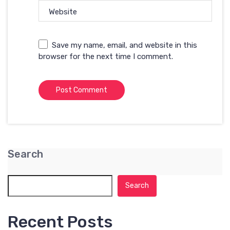
Website
Save my name, email, and website in this
browser for the next time I comment.
Search
Search
Recent Posts