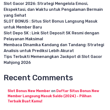
Slot Gacor 2026: Strategi Mengelola Emosi,
Ekspektasi, dan Waktu untuk Pengalaman Bermain
yang Sehat
SLOT BONUS : Situs Slot Bonus Langsung Masuk
untuk Member Baru
Slot Depo 5K : Link Slot Deposit 5K Resmi dengan
Pelayanan Maksimal
Membaca Dinamika Kandang dan Tandang: Strategi
Analisis untuk Prediksi Lebih Akurat
Tips Terbukti Memenangkan Jackpot di Slot Gacor
Mahjong 2026
Recent Comments
Slot Bonus New Member
on
Daftar Situs Bonus New
Member Langsung Masuk Saldo (2024) – Pilihan
Terbaik Buat Kamu!