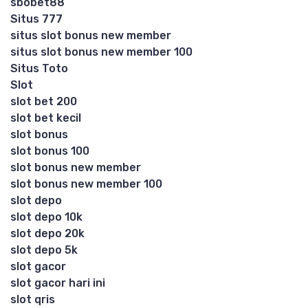
sbobet88
Situs 777
situs slot bonus new member
situs slot bonus new member 100
Situs Toto
Slot
slot bet 200
slot bet kecil
slot bonus
slot bonus 100
slot bonus new member
slot bonus new member 100
slot depo
slot depo 10k
slot depo 20k
slot depo 5k
slot gacor
slot gacor hari ini
slot qris