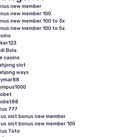
onus new member
nus new member 100
nus new member 100 to 3x
nus new member 100 to 5x
sino
ker123
di Bola
ve casino
hjong slot
hjong ways
eymar88
ympus1000
obet
bobet88
tus 777
tus slot bonus new member
tus slot bonus new member 100
tus Toto