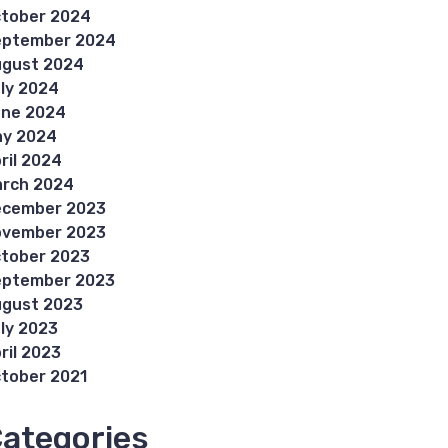
tober 2024
eptember 2024
gust 2024
ly 2024
ne 2024
y 2024
ril 2024
rch 2024
ecember 2023
ovember 2023
tober 2023
eptember 2023
gust 2023
ly 2023
ril 2023
tober 2021
ategories