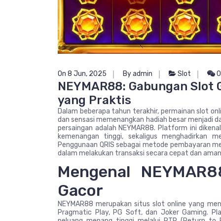
On 8 Jun, 2025
By admin
Slot
0
NEYMAR88: Gabungan Slot G
yang Praktis
Dalam beberapa tahun terakhir, permainan slot on
dan sensasi memenangkan hadiah besar menjadi day
persaingan adalah NEYMAR88. Platform ini diken
kemenangan tinggi, sekaligus menghadirkan m
Penggunaan QRIS sebagai metode pembayaran me
dalam melakukan transaksi secara cepat dan aman
Mengenal NEYMAR88
Gacor
NEYMAR88 merupakan situs slot online yang meng
Pragmatic Play, PG Soft, dan Joker Gaming. Pl
peluang menang tinggi melalui RTP (Return to P