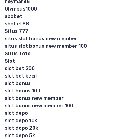
neymar88
Olympus1000
sbobet
sbobet88
Situs 777
situs slot bonus new member
situs slot bonus new member 100
Situs Toto
Slot
slot bet 200
slot bet kecil
slot bonus
slot bonus 100
slot bonus new member
slot bonus new member 100
slot depo
slot depo 10k
slot depo 20k
slot depo 5k