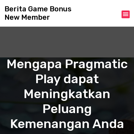
S
Berita Game Bonus
k
New Member
i
p
t
o
c
o
n
Mengapa Pragmatic
t
e
Play dapat
n
t
Meningkatkan
Peluang
Kemenangan Anda