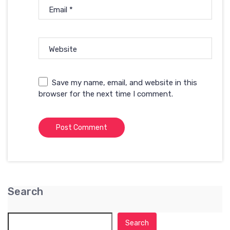
Email
*
Website
Save my name, email, and website in this
browser for the next time I comment.
Search
Search