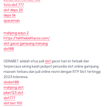
toto slot 777
slot depo 20
depo 5k
spaceman
mahjong ways 2
https://tellthebelltacos.com/
slot gacor gampang menang
slot88
CERIABET adalah situs judi
slot
gacor hari ini terbaik dan
terpercaya sering kasih jackpot penyedia slot online gampang
maxwin terbaru dan judi online resmi dengan RTP Slot tertinggi
2023 Indonesia.
sbobet88
mahjong slot
joker123 slot
slot777
slot bet 100