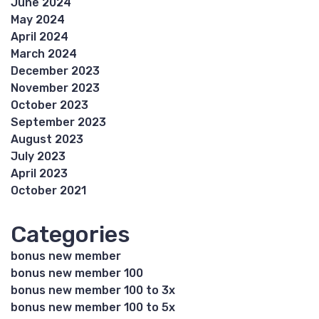
June 2024
May 2024
April 2024
March 2024
December 2023
November 2023
October 2023
September 2023
August 2023
July 2023
April 2023
October 2021
Categories
bonus new member
bonus new member 100
bonus new member 100 to 3x
bonus new member 100 to 5x