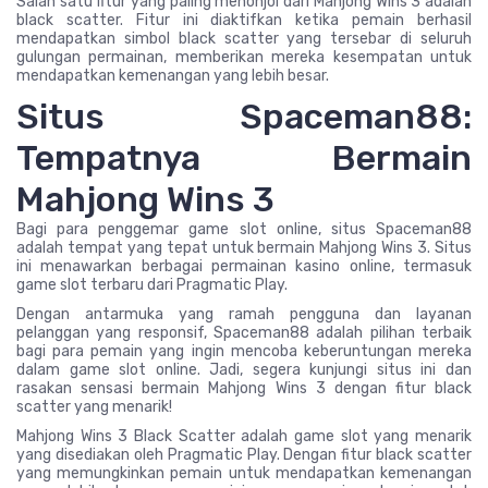
Salah satu fitur yang paling menonjol dari Mahjong Wins 3 adalah
black scatter. Fitur ini diaktifkan ketika pemain berhasil
mendapatkan simbol black scatter yang tersebar di seluruh
gulungan permainan, memberikan mereka kesempatan untuk
mendapatkan kemenangan yang lebih besar.
Situs Spaceman88:
Tempatnya Bermain
Mahjong Wins 3
Bagi para penggemar game slot online, situs Spaceman88
adalah tempat yang tepat untuk bermain Mahjong Wins 3. Situs
ini menawarkan berbagai permainan kasino online, termasuk
game slot terbaru dari Pragmatic Play.
Dengan antarmuka yang ramah pengguna dan layanan
pelanggan yang responsif, Spaceman88 adalah pilihan terbaik
bagi para pemain yang ingin mencoba keberuntungan mereka
dalam game slot online. Jadi, segera kunjungi situs ini dan
rasakan sensasi bermain Mahjong Wins 3 dengan fitur black
scatter yang menarik!
Mahjong Wins 3 Black Scatter adalah game slot yang menarik
yang disediakan oleh Pragmatic Play. Dengan fitur black scatter
yang memungkinkan pemain untuk mendapatkan kemenangan