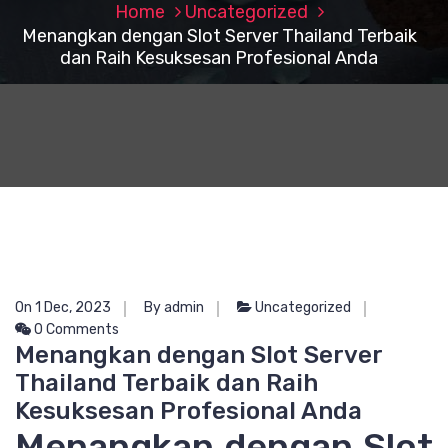
Home
Uncategorized
Menangkan dengan Slot Server Thailand Terbaik
dan Raih Kesuksesan Profesional Anda
On 1 Dec, 2023
By admin
Uncategorized
0 Comments
Menangkan dengan Slot Server
Thailand Terbaik dan Raih
Kesuksesan Profesional Anda
Menangkan dengan Slot