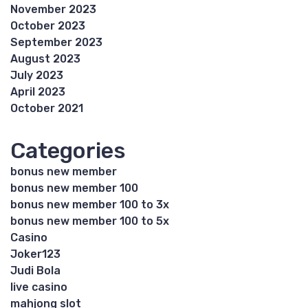
November 2023
October 2023
September 2023
August 2023
July 2023
April 2023
October 2021
Categories
bonus new member
bonus new member 100
bonus new member 100 to 3x
bonus new member 100 to 5x
Casino
Joker123
Judi Bola
live casino
mahjong slot