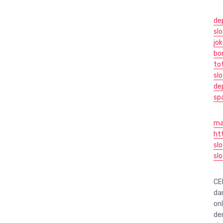
de
sl
jo
bo
to
sl
de
sp
ma
ht
sl
sl
CE
da
on
de