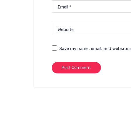
Email
*
Website
Save my name, email, and website i