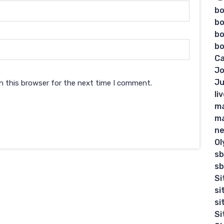
b
bo
bo
bo
Ca
Jo
Ju
n this browser for the next time I comment.
li
ma
ma
n
Ol
sb
s
Si
si
si
Si