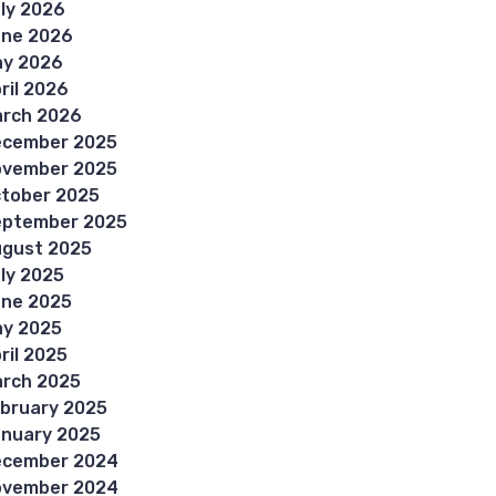
ly 2026
ne 2026
y 2026
ril 2026
rch 2026
ecember 2025
ovember 2025
tober 2025
eptember 2025
gust 2025
ly 2025
ne 2025
y 2025
ril 2025
rch 2025
bruary 2025
nuary 2025
ecember 2024
ovember 2024