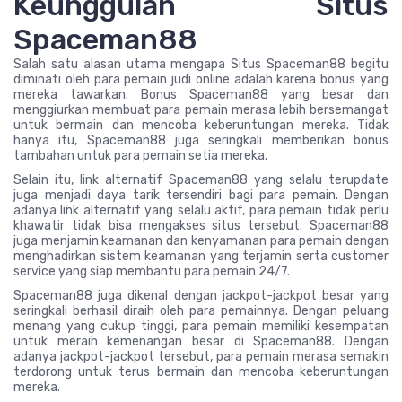
Keunggulan Situs
Spaceman88
Salah satu alasan utama mengapa Situs Spaceman88 begitu
diminati oleh para pemain judi online adalah karena bonus yang
mereka tawarkan. Bonus Spaceman88 yang besar dan
menggiurkan membuat para pemain merasa lebih bersemangat
untuk bermain dan mencoba keberuntungan mereka. Tidak
hanya itu, Spaceman88 juga seringkali memberikan bonus
tambahan untuk para pemain setia mereka.
Selain itu, link alternatif Spaceman88 yang selalu terupdate
juga menjadi daya tarik tersendiri bagi para pemain. Dengan
adanya link alternatif yang selalu aktif, para pemain tidak perlu
khawatir tidak bisa mengakses situs tersebut. Spaceman88
juga menjamin keamanan dan kenyamanan para pemain dengan
menghadirkan sistem keamanan yang terjamin serta customer
service yang siap membantu para pemain 24/7.
Spaceman88 juga dikenal dengan jackpot-jackpot besar yang
seringkali berhasil diraih oleh para pemainnya. Dengan peluang
menang yang cukup tinggi, para pemain memiliki kesempatan
untuk meraih kemenangan besar di Spaceman88. Dengan
adanya jackpot-jackpot tersebut, para pemain merasa semakin
terdorong untuk terus bermain dan mencoba keberuntungan
mereka.