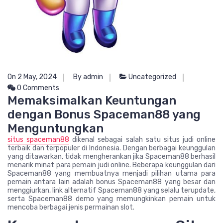
On 2 May, 2024
By admin
Uncategorized
0 Comments
Memaksimalkan Keuntungan
dengan Bonus Spaceman88 yang
Menguntungkan
situs spaceman88
dikenal sebagai salah satu situs judi online
terbaik dan terpopuler di Indonesia. Dengan berbagai keunggulan
yang ditawarkan, tidak mengherankan jika Spaceman88 berhasil
menarik minat para pemain judi online. Beberapa keunggulan dari
Spaceman88 yang membuatnya menjadi pilihan utama para
pemain antara lain adalah bonus Spaceman88 yang besar dan
menggiurkan, link alternatif Spaceman88 yang selalu terupdate,
serta Spaceman88 demo yang memungkinkan pemain untuk
mencoba berbagai jenis permainan slot.