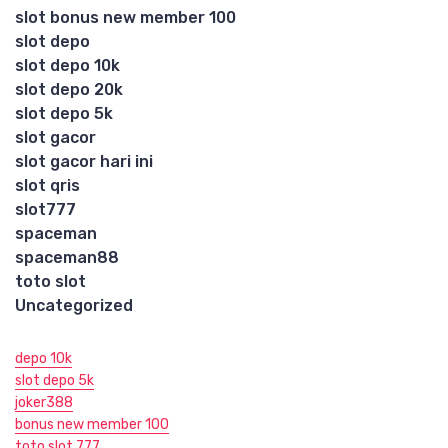
slot bonus new member 100
slot depo
slot depo 10k
slot depo 20k
slot depo 5k
slot gacor
slot gacor hari ini
slot qris
slot777
spaceman
spaceman88
toto slot
Uncategorized
depo 10k
slot depo 5k
joker388
bonus new member 100
toto slot 777