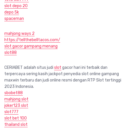
slot depo 20
depo 5k
spaceman
mahjong ways 2
https://tellthebelltacos.com/
slot gacor gampang menang
slot88
CERIABET adalah situs judi
slot
gacor hari ini terbaik dan
terpercaya sering kasih jackpot penyedia slot online gampang
maxwin terbaru dan judi online resmi dengan RTP Slot tertinggi
2023 Indonesia.
sbobet88
mahjong slot
joker123 slot
slot777
slot bet 100
thailand slot