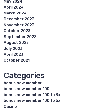
May 2024
April 2024
March 2024
December 2023
November 2023
October 2023
September 2023
August 2023
July 2023
April 2023
October 2021
Categories
bonus new member
bonus new member 100
bonus new member 100 to 3x
bonus new member 100 to 5x
Casino