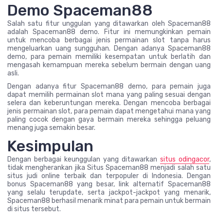
Demo Spaceman88
Salah satu fitur unggulan yang ditawarkan oleh Spaceman88
adalah Spaceman88 demo. Fitur ini memungkinkan pemain
untuk mencoba berbagai jenis permainan slot tanpa harus
mengeluarkan uang sungguhan. Dengan adanya Spaceman88
demo, para pemain memiliki kesempatan untuk berlatih dan
mengasah kemampuan mereka sebelum bermain dengan uang
asli.
Dengan adanya fitur Spaceman88 demo, para pemain juga
dapat memilih permainan slot mana yang paling sesuai dengan
selera dan keberuntungan mereka. Dengan mencoba berbagai
jenis permainan slot, para pemain dapat mengetahui mana yang
paling cocok dengan gaya bermain mereka sehingga peluang
menang juga semakin besar.
Kesimpulan
Dengan berbagai keunggulan yang ditawarkan
situs odingacor
,
tidak mengherankan jika Situs Spaceman88 menjadi salah satu
situs judi online terbaik dan terpopuler di Indonesia. Dengan
bonus Spaceman88 yang besar, link alternatif Spaceman88
yang selalu terupdate, serta jackpot-jackpot yang menarik,
Spaceman88 berhasil menarik minat para pemain untuk bermain
di situs tersebut.