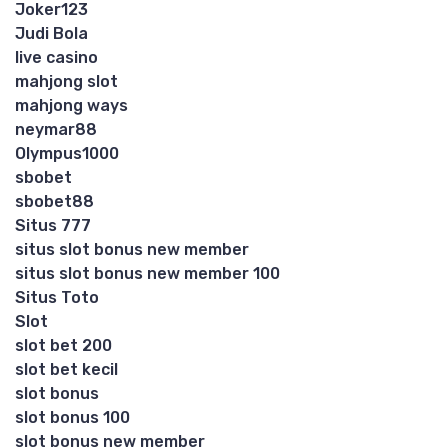
Joker123
Judi Bola
live casino
mahjong slot
mahjong ways
neymar88
Olympus1000
sbobet
sbobet88
Situs 777
situs slot bonus new member
situs slot bonus new member 100
Situs Toto
Slot
slot bet 200
slot bet kecil
slot bonus
slot bonus 100
slot bonus new member