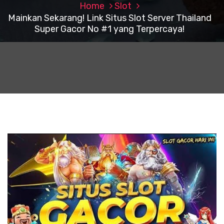
Home
Slot
Mainkan Sekarang! Link Situs Slot Server Thailand
Super Gacor No #1 yang Terpercaya!