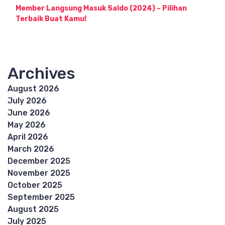
Member Langsung Masuk Saldo (2024) – Pilihan
Terbaik Buat Kamu!
Archives
August 2026
July 2026
June 2026
May 2026
April 2026
March 2026
December 2025
November 2025
October 2025
September 2025
August 2025
July 2025