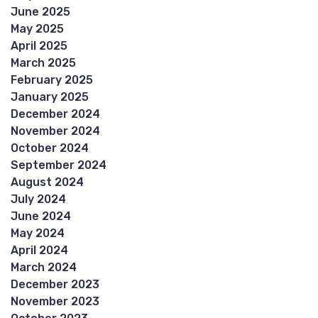
June 2025
May 2025
April 2025
March 2025
February 2025
January 2025
December 2024
November 2024
October 2024
September 2024
August 2024
July 2024
June 2024
May 2024
April 2024
March 2024
December 2023
November 2023