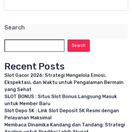
Search
Search
Recent Posts
Slot Gacor 2026: Strategi Mengelola Emosi,
Ekspektasi, dan Waktu untuk Pengalaman Bermain
yang Sehat
SLOT BONUS : Situs Slot Bonus Langsung Masuk
untuk Member Baru
Slot Depo 5K : Link Slot Deposit 5K Resmi dengan
Pelayanan Maksimal
Membaca Dinamika Kandang dan Tandang: Strategi
Analisis untuk Prediksi Lebih Akurat