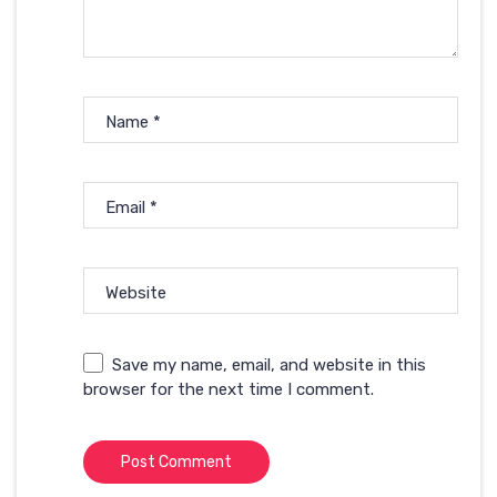
Name
*
Email
*
Website
Save my name, email, and website in this
browser for the next time I comment.