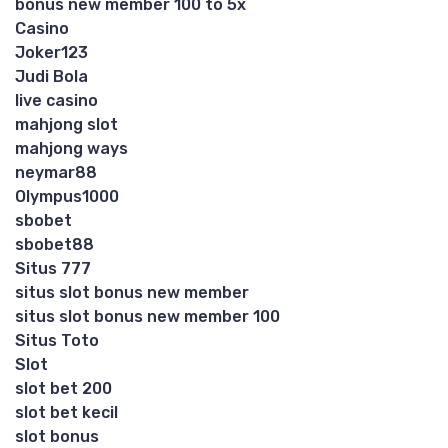
bonus new member 100 to 5x
Casino
Joker123
Judi Bola
live casino
mahjong slot
mahjong ways
neymar88
Olympus1000
sbobet
sbobet88
Situs 777
situs slot bonus new member
situs slot bonus new member 100
Situs Toto
Slot
slot bet 200
slot bet kecil
slot bonus