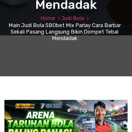
Mendadak
Home
Judi Bola
Main Judi Bola SBObet Mix Parlay Cara Barbar
Sekali Pasang Langsung Bikin Dompet Tebal
Mendadak