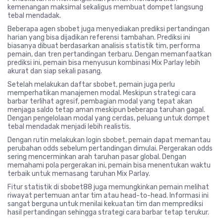
kemenangan maksimal sekaligus membuat dompet langsung
tebal mendadak.
Beberapa agen sbobet juga menyediakan prediksi pertandingan
harian yang bisa dijadikan referensi tambahan. Prediksi ini
biasanya dibuat berdasarkan analisis statistik tim, performa
pemain, dan tren pertandingan terbaru. Dengan memanfaatkan
prediksi ini, pemain bisa menyusun kombinasi Mix Parlay lebih
akurat dan siap sekali pasang.
Setelah melakukan daftar sbobet, pemain juga perlu
memperhatikan manajemen modal. Meskipun strategi cara
barbar terlihat agresif, pembagian modal yang tepat akan
menjaga saldo tetap aman meskipun beberapa taruhan gagal.
Dengan pengelolaan modal yang cerdas, peluang untuk dompet
tebal mendadak menjadi lebih realistis.
Dengan rutin melakukan login sbobet, pemain dapat memantau
perubahan odds sebelum pertandingan dimulai. Pergerakan odds
sering mencerminkan arah taruhan pasar global. Dengan
memahami pola pergerakan ini, pemain bisa menentukan waktu
terbaik untuk memasang taruhan Mix Parlay.
Fitur statistik di sbobet88 juga memungkinkan pemain melihat
riwayat pertemuan antar tim atau head-to-head. Informasi ini
sangat berguna untuk menilai kekuatan tim dan memprediksi
hasil pertandingan sehingga strategi cara barbar tetap terukur.