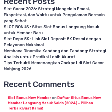
Recent Posts
Slot Gacor 2026: Strategi Mengelola Emosi,
Ekspektasi, dan Waktu untuk Pengalaman Bermain
yang Sehat
SLOT BONUS : Situs Slot Bonus Langsung Masuk
untuk Member Baru
Slot Depo 5K : Link Slot Deposit 5K Resmi dengan
Pelayanan Maksimal
Membaca Dinamika Kandang dan Tandang: Strategi
Analisis untuk Prediksi Lebih Akurat
Tips Terbukti Memenangkan Jackpot di Slot Gacor
Mahjong 2026
Recent Comments
Slot Bonus New Member
on
Daftar Situs Bonus New
Member Langsung Masuk Saldo (2024) – Pilihan
Terbaik Buat Kamu!