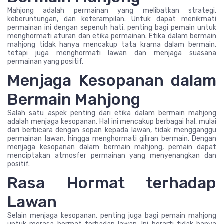
Mahjong adalah permainan yang melibatkan strategi,
keberuntungan, dan keterampilan. Untuk dapat menikmati
permainan ini dengan sepenuh hati, penting bagi pemain untuk
menghormati aturan dan etika permainan. Etika dalam bermain
mahjong tidak hanya mencakup tata krama dalam bermain,
tetapi juga menghormati lawan dan menjaga suasana
permainan yang positif.
Menjaga Kesopanan dalam
Bermain Mahjong
Salah satu aspek penting dari etika dalam bermain mahjong
adalah menjaga kesopanan. Hal ini mencakup berbagai hal, mulai
dari berbicara dengan sopan kepada lawan, tidak mengganggu
permainan lawan, hingga menghormati giliran bermain. Dengan
menjaga kesopanan dalam bermain mahjong, pemain dapat
menciptakan atmosfer permainan yang menyenangkan dan
positif.
Rasa Hormat terhadap
Lawan
Selain menjaga kesopanan, penting juga bagi pemain mahjong