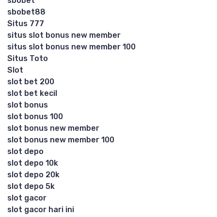
sbobet
sbobet88
Situs 777
situs slot bonus new member
situs slot bonus new member 100
Situs Toto
Slot
slot bet 200
slot bet kecil
slot bonus
slot bonus 100
slot bonus new member
slot bonus new member 100
slot depo
slot depo 10k
slot depo 20k
slot depo 5k
slot gacor
slot gacor hari ini