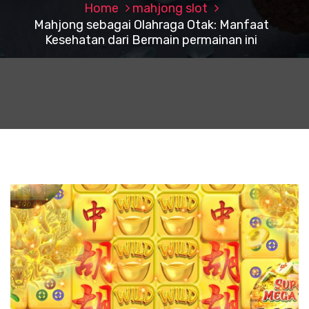
Home
mahjong slot
Mahjong sebagai Olahraga Otak: Manfaat
Kesehatan dari Bermain permainan ini