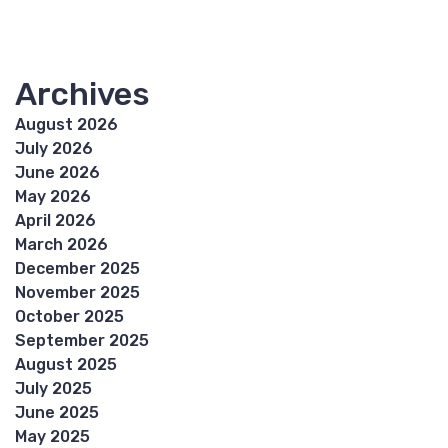
Archives
August 2026
July 2026
June 2026
May 2026
April 2026
March 2026
December 2025
November 2025
October 2025
September 2025
August 2025
July 2025
June 2025
May 2025