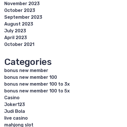
November 2023
October 2023
September 2023
August 2023
July 2023
April 2023
October 2021
Categories
bonus new member
bonus new member 100
bonus new member 100 to 3x
bonus new member 100 to 5x
Casino
Joker123
Judi Bola
live casino
mahjong slot