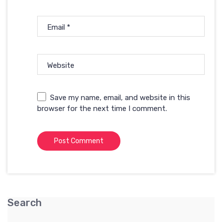
Email
*
Website
Save my name, email, and website in this
browser for the next time I comment.
Search