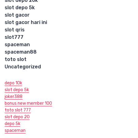
slot depo 20k
slot depo 5k
slot gacor
slot gacor hari ini
slot qris
slot777
spaceman
spaceman88
toto slot
Uncategorized
depo 10k
slot depo 5k
joker388
bonus new member 100
toto slot 777
slot depo 20
depo 5k
spaceman