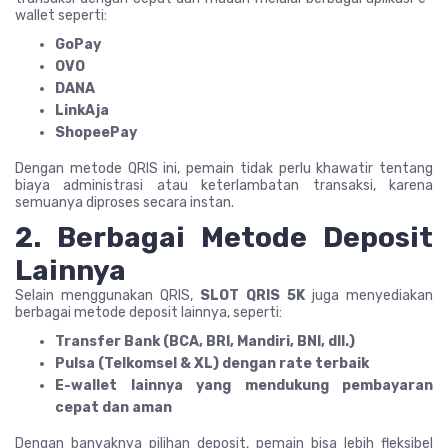
wallet seperti:
GoPay
OVO
DANA
LinkAja
ShopeePay
Dengan metode QRIS ini, pemain tidak perlu khawatir tentang
biaya administrasi atau keterlambatan transaksi, karena
semuanya diproses secara instan.
2. Berbagai Metode Deposit
Lainnya
Selain menggunakan QRIS,
SLOT QRIS 5K
juga menyediakan
berbagai metode deposit lainnya, seperti:
Transfer Bank (BCA, BRI, Mandiri, BNI, dll.)
Pulsa (Telkomsel & XL) dengan rate terbaik
E-wallet lainnya yang mendukung pembayaran
cepat dan aman
Dengan banyaknya pilihan deposit, pemain bisa lebih fleksibel