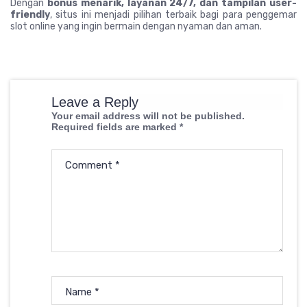
Dengan
bonus menarik, layanan 24/7, dan tampilan user-
friendly
, situs ini menjadi pilihan terbaik bagi para penggemar
slot online yang ingin bermain dengan nyaman dan aman.
Leave a Reply
Your email address will not be published.
Required fields are marked
*
Comment
*
Name
*