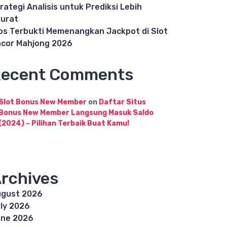
rategi Analisis untuk Prediksi Lebih
urat
ps Terbukti Memenangkan Jackpot di Slot
cor Mahjong 2026
ecent Comments
Slot Bonus New Member
on
Daftar Situs
Bonus New Member Langsung Masuk Saldo
(2024) – Pilihan Terbaik Buat Kamu!
rchives
gust 2026
ly 2026
ne 2026