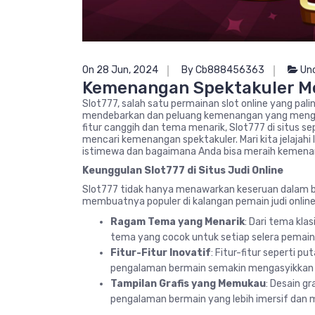
On 28 Jun, 2024
By Cb888456363
Un
Kemenangan Spektakuler Men
Slot777, salah satu permainan slot online yang pa
mendebarkan dan peluang kemenangan yang menggi
fitur canggih dan tema menarik, Slot777 di situs s
mencari kemenangan spektakuler. Mari kita jelaja
istimewa dan bagaimana Anda bisa meraih kemenang
Keunggulan Slot777 di Situs Judi Online
Slot777 tidak hanya menawarkan keseruan dalam b
membuatnya populer di kalangan pemain judi online
Ragam Tema yang Menarik
: Dari tema kl
tema yang cocok untuk setiap selera pemain
Fitur-Fitur Inovatif
: Fitur-fitur seperti p
pengalaman bermain semakin mengasyikkan 
Tampilan Grafis yang Memukau
: Desain g
pengalaman bermain yang lebih imersif dan