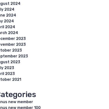
gust 2024
ly 2024
ne 2024
y 2024
ril 2024
rch 2024
ecember 2023
ovember 2023
tober 2023
eptember 2023
gust 2023
ly 2023
ril 2023
tober 2021
ategories
onus new member
nus new member 100