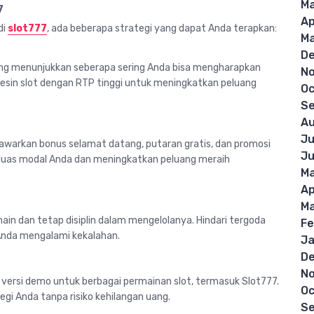
Ma
7
Ap
di
slot777
, ada beberapa strategi yang dapat Anda terapkan:
Ma
D
ang menunjukkan seberapa sering Anda bisa mengharapkan
N
mesin slot dengan RTP tinggi untuk meningkatkan peluang
Oc
S
Au
Ju
nawarkan bonus selamat datang, putaran gratis, dan promosi
Ju
rluas modal Anda dan meningkatkan peluang meraih
Ma
Ap
Ma
in dan tetap disiplin dalam mengelolanya. Hindari tergoda
Fe
Anda mengalami kekalahan.
Ja
D
N
n versi demo untuk berbagai permainan slot, termasuk Slot777.
Oc
gi Anda tanpa risiko kehilangan uang.
S