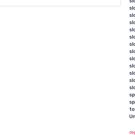
sl
sl
sl
sl
sl
sl
sl
sl
sl
sl
sl
sl
sl
s
s
to
Un
de