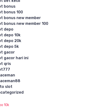
ot bet kecil
ot bonus
ot bonus 100
ot bonus new member
ot bonus new member 100
ot depo
ot depo 10k
ot depo 20k
ot depo 5k
ot gacor
ot gacor hari ini
ot qris
ot777
paceman
paceman88
to slot
categorized
po 10k