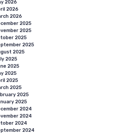
y 2026
ril 2026
rch 2026
ecember 2025
ovember 2025
tober 2025
eptember 2025
gust 2025
ly 2025
ne 2025
y 2025
ril 2025
rch 2025
bruary 2025
nuary 2025
ecember 2024
ovember 2024
tober 2024
eptember 2024