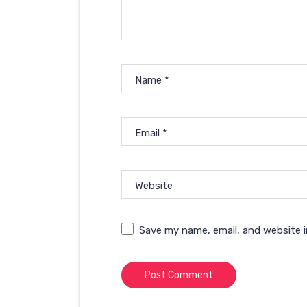
Name
*
Email
*
Website
Save my name, email, and website i