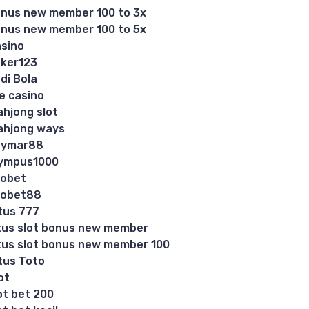
nus new member 100 to 3x
nus new member 100 to 5x
sino
ker123
di Bola
ve casino
hjong slot
hjong ways
eymar88
ympus1000
obet
bobet88
tus 777
tus slot bonus new member
tus slot bonus new member 100
tus Toto
ot
ot bet 200