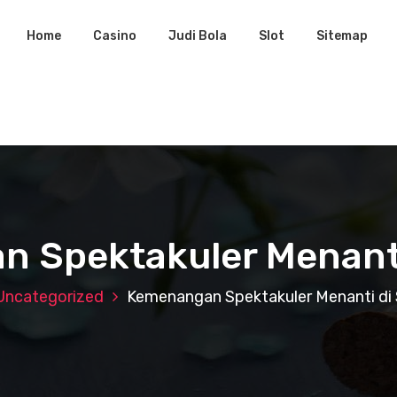
Home
Casino
Judi Bola
Slot
Sitemap
 Spektakuler Menanti 
Uncategorized
Kemenangan Spektakuler Menanti di 