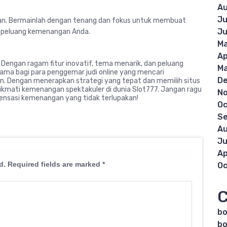
Au
Ju
an. Bermainlah dengan tenang dan fokus untuk membuat
Ju
n peluang kemenangan Anda.
Ma
Ap
 Dengan ragam fitur inovatif, tema menarik, dan peluang
Ma
ama bagi para penggemar judi online yang mencari
D
. Dengan menerapkan strategi yang tepat dan memilih situs
ikmati kemenangan spektakuler di dunia Slot777. Jangan ragu
N
nsasi kemenangan yang tidak terlupakan!
Oc
S
Au
Ju
Ap
d.
Required fields are marked
*
Oc
C
b
bo