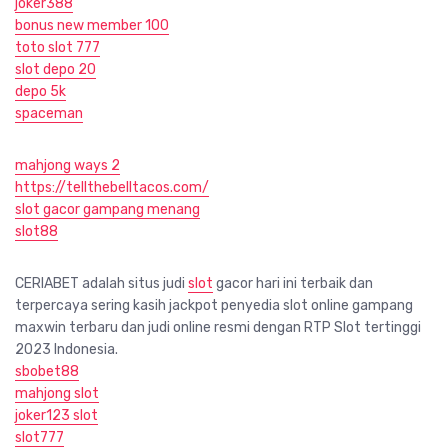
joker388
bonus new member 100
toto slot 777
slot depo 20
depo 5k
spaceman
mahjong ways 2
https://tellthebelltacos.com/
slot gacor gampang menang
slot88
CERIABET adalah situs judi
slot
gacor hari ini terbaik dan
terpercaya sering kasih jackpot penyedia slot online gampang
maxwin terbaru dan judi online resmi dengan RTP Slot tertinggi
2023 Indonesia.
sbobet88
mahjong slot
joker123 slot
slot777