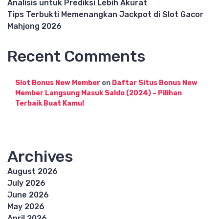
Analisis untuk Prediksi Lebih Akurat
Tips Terbukti Memenangkan Jackpot di Slot Gacor
Mahjong 2026
Recent Comments
Slot Bonus New Member
on
Daftar Situs Bonus New
Member Langsung Masuk Saldo (2024) – Pilihan
Terbaik Buat Kamu!
Archives
August 2026
July 2026
June 2026
May 2026
April 2026