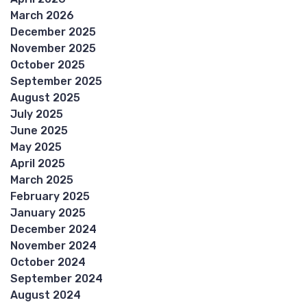
March 2026
December 2025
November 2025
October 2025
September 2025
August 2025
July 2025
June 2025
May 2025
April 2025
March 2025
February 2025
January 2025
December 2024
November 2024
October 2024
September 2024
August 2024