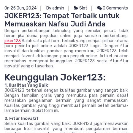
On 25 Jun, 2024
By admin
Slot
0 Comments
JOKER123: Tempat Terbaik untuk
Memuaskan Nafsu Judi Anda
Dengan perkembangan teknologi yang semakin pesat, tidak
heran jika dunia perjudian online juga semakin berkembang.
joker123
Salah satu platform terbaik yang menjadi pilihan utama
para pecinta judi online adalah JOKER123 Login. Dengan fitur
inovatif dan kualitas gambar yang memukau, JOKER123 telah
menjadi favorit di kalangan para penjudi online. Artikel ini akan
membahas mengenai keunggulan JOKER123 serta fitur-fitur
inovatif yang ditawarkan.
Keunggulan Joker123:
1. Kualitas Yang Baik
JOKER123 terkenal dengan kualitas gambar yang sangat baik.
Dengan tampilan grafis yang memukau, para pemain dapat
merasakan pengalaman bermain yang sangat memuaskan.
Kualitas gambar yang tinggi membuat pemain betah berlama-
lama bermain di platform ini.
2. Fitur Inovatif
Selain kualitas gambar yang baik, JOKER123 juga menawarkan
berbagai fitur inovatif yang membuat pengalaman bermain