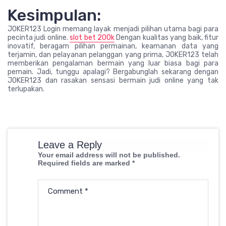
Kesimpulan:
JOKER123 Login memang layak menjadi pilihan utama bagi para
pecinta judi online.
slot bet 200k
Dengan kualitas yang baik, fitur
inovatif, beragam pilihan permainan, keamanan data yang
terjamin, dan pelayanan pelanggan yang prima, JOKER123 telah
memberikan pengalaman bermain yang luar biasa bagi para
pemain. Jadi, tunggu apalagi? Bergabunglah sekarang dengan
JOKER123 dan rasakan sensasi bermain judi online yang tak
terlupakan.
Leave a Reply
Your email address will not be published.
Required fields are marked
*
Comment
*