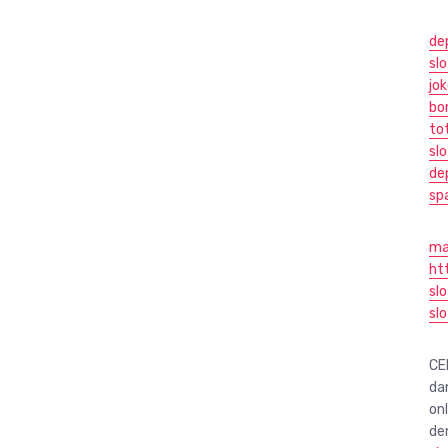
de
sl
jo
bo
to
sl
de
sp
ma
ht
sl
sl
CE
da
on
de