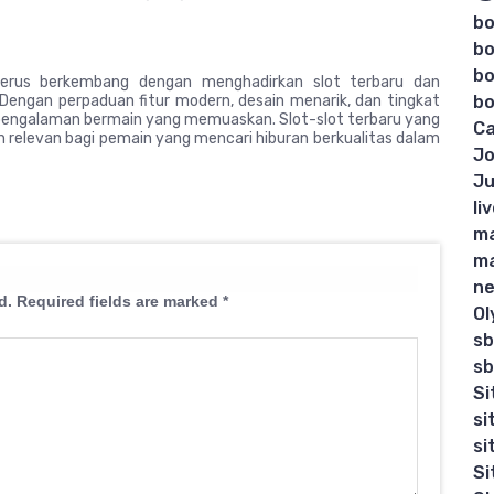
b
bo
bo
erus berkembang dengan menghadirkan slot terbaru dan
Dengan perpaduan fitur modern, desain menarik, dan tingkat
bo
engalaman bermain yang memuaskan. Slot-slot terbaru yang
Ca
dan relevan bagi pemain yang mencari hiburan berkualitas dalam
Jo
Ju
li
ma
ma
n
d.
Required fields are marked
*
Ol
sb
s
Si
si
si
Si