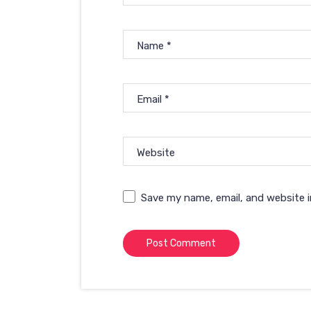
Name
*
Email
*
Website
Save my name, email, and website i