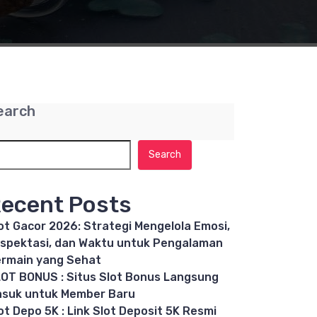
earch
Search
ecent Posts
ot Gacor 2026: Strategi Mengelola Emosi,
spektasi, dan Waktu untuk Pengalaman
rmain yang Sehat
OT BONUS : Situs Slot Bonus Langsung
suk untuk Member Baru
ot Depo 5K : Link Slot Deposit 5K Resmi