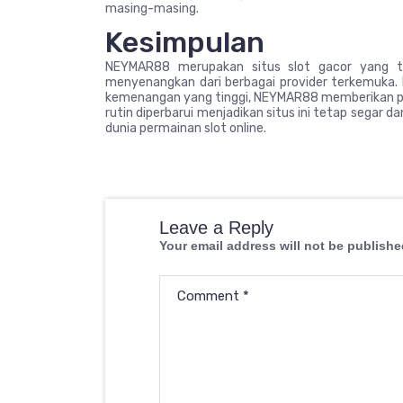
masing-masing.
Kesimpulan
NEYMAR88 merupakan situs slot gacor yang t
menyenangkan dari berbagai provider terkemuka. 
kemenangan yang tinggi, NEYMAR88 memberikan p
rutin diperbarui menjadikan situs ini tetap segar 
dunia permainan slot online.
Leave a Reply
Your email address will not be publishe
Comment
*