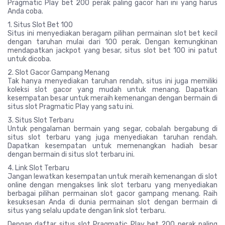
Pragmatic Play bet 200 perak paling gacor hari ini yang harus
Anda coba.
1. Situs Slot Bet 100
Situs ini menyediakan beragam pilihan permainan slot bet kecil
dengan taruhan mulai dari 100 perak. Dengan kemungkinan
mendapatkan jackpot yang besar, situs slot bet 100 ini patut
untuk dicoba.
2. Slot Gacor Gampang Menang
Tak hanya menyediakan taruhan rendah, situs ini juga memiliki
koleksi slot gacor yang mudah untuk menang. Dapatkan
kesempatan besar untuk meraih kemenangan dengan bermain di
situs slot Pragmatic Play yang satu ini.
3. Situs Slot Terbaru
Untuk pengalaman bermain yang segar, cobalah bergabung di
situs slot terbaru yang juga menyediakan taruhan rendah.
Dapatkan kesempatan untuk memenangkan hadiah besar
dengan bermain di situs slot terbaru ini.
4. Link Slot Terbaru
Jangan lewatkan kesempatan untuk meraih kemenangan di slot
online dengan mengakses link slot terbaru yang menyediakan
berbagai pilihan permainan slot gacor gampang menang. Raih
kesuksesan Anda di dunia permainan slot dengan bermain di
situs yang selalu update dengan link slot terbaru.
Dengan daftar situs slot Pragmatic Play bet 200 perak paling