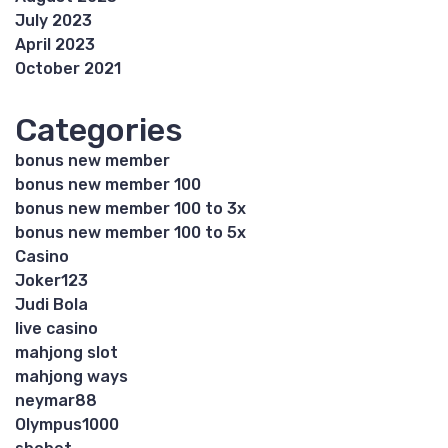
July 2023
April 2023
October 2021
Categories
bonus new member
bonus new member 100
bonus new member 100 to 3x
bonus new member 100 to 5x
Casino
Joker123
Judi Bola
live casino
mahjong slot
mahjong ways
neymar88
Olympus1000