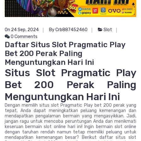
On 24 Sep, 2024
By Crb887452460
Slot
0 Comments
Daftar Situs Slot Pragmatic Play
Bet 200 Perak Paling
Menguntungkan Hari Ini
Situs Slot Pragmatic Play
Bet 200 Perak Paling
Menguntungkan Hari Ini
Dengan memilih situs slot Pragmatic Play bet 200 perak yang
tepat, Anda dapat meningkatkan peluang kemenangan dan
mendapatkan pengalaman bermain yang mengasyikkan. Jadi,
jangan ragu untuk mencoba peruntungan Anda dan menikmati
keseruan bermain slot online hari ini! Ingin bermain slot online
dengan taruhan rendah namun tetap memiliki peluang untuk
mendapatkan kemenangan besar? Berikut daftar situs slot