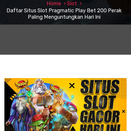
Home
Slot
Daftar Situs Slot Pragmatic Play Bet 200 Perak
Paling Menguntungkan Hari Ini