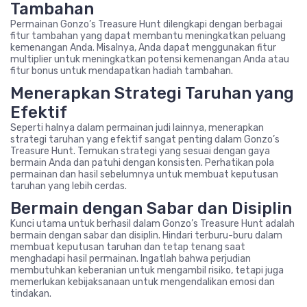
Tambahan
Permainan Gonzo’s Treasure Hunt dilengkapi dengan berbagai
fitur tambahan yang dapat membantu meningkatkan peluang
kemenangan Anda. Misalnya, Anda dapat menggunakan fitur
multiplier untuk meningkatkan potensi kemenangan Anda atau
fitur bonus untuk mendapatkan hadiah tambahan.
Menerapkan Strategi Taruhan yang
Efektif
Seperti halnya dalam permainan judi lainnya, menerapkan
strategi taruhan yang efektif sangat penting dalam Gonzo’s
Treasure Hunt. Temukan strategi yang sesuai dengan gaya
bermain Anda dan patuhi dengan konsisten. Perhatikan pola
permainan dan hasil sebelumnya untuk membuat keputusan
taruhan yang lebih cerdas.
Bermain dengan Sabar dan Disiplin
Kunci utama untuk berhasil dalam Gonzo’s Treasure Hunt adalah
bermain dengan sabar dan disiplin. Hindari terburu-buru dalam
membuat keputusan taruhan dan tetap tenang saat
menghadapi hasil permainan. Ingatlah bahwa perjudian
membutuhkan keberanian untuk mengambil risiko, tetapi juga
memerlukan kebijaksanaan untuk mengendalikan emosi dan
tindakan.