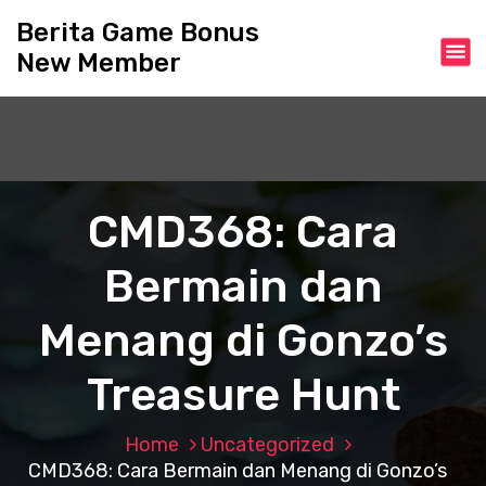
S
Berita Game Bonus
k
New Member
i
p
t
o
c
o
n
CMD368: Cara
t
e
Bermain dan
n
t
Menang di Gonzo’s
Treasure Hunt
Home
Uncategorized
CMD368: Cara Bermain dan Menang di Gonzo’s