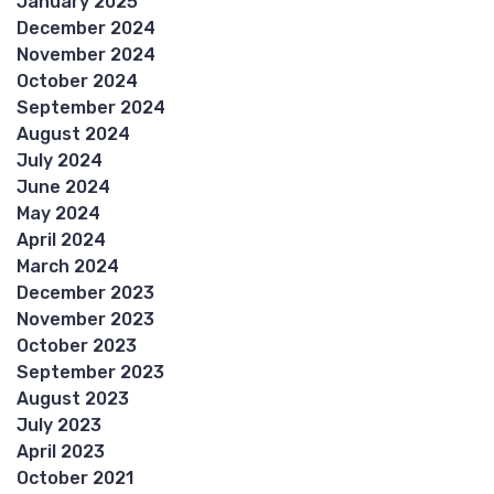
January 2025
December 2024
November 2024
October 2024
September 2024
August 2024
July 2024
June 2024
May 2024
April 2024
March 2024
December 2023
November 2023
October 2023
September 2023
August 2023
July 2023
April 2023
October 2021