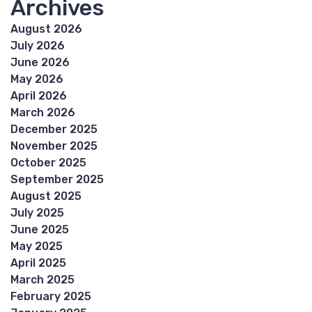
Archives
August 2026
July 2026
June 2026
May 2026
April 2026
March 2026
December 2025
November 2025
October 2025
September 2025
August 2025
July 2025
June 2025
May 2025
April 2025
March 2025
February 2025