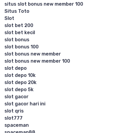
situs slot bonus new member 100
Situs Toto
Slot
slot bet 200
slot bet kecil
slot bonus
slot bonus 100
slot bonus new member
slot bonus new member 100
slot depo
slot depo 10k
slot depo 20k
slot depo 5k
slot gacor
slot gacor hari ini
slot qris
slot777
spaceman
spaceman88