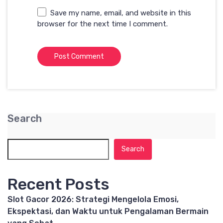
Save my name, email, and website in this
browser for the next time I comment.
Search
Search
Recent Posts
Slot Gacor 2026: Strategi Mengelola Emosi,
Ekspektasi, dan Waktu untuk Pengalaman Bermain