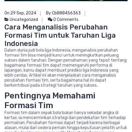
On 29 Sep, 2024
By Cb888456363
Uncategorized
0 Comments
Cara Menganalisis Perubahan
Formasi Tim untuk Taruhan Liga
Indonesia
Dalam dunia judi bola liga Indonesia, menganalisis perubahan
formasi tim bisa menjadi kunci untuk meningkatkan peluang
sukses dalam taruhan. Dengan pemahaman yang tepat tentang
bagaimana formasi tim dapat memengaruhi performa di
lapangan, kamu dapat membuat prediksi liga Indonesia yang
lebih cerdas. Artikel ini akan menjelaskan cara menganalisis
perubahan formasi tim, serta bagaimana hal ini dapat
berkontribusi pada strategi taruhan yang sukses.
Pentingnya Memahami
Formasi Tim
Formasi tim dalam sepak bola bukan hanya sekadar angka di
kertas; ia mencerminkan strategi dan pendekatan tim terhadap
permainan. Perubahan formasi dapat terjadi karena berbagai
alasan, mulai dari cedera pemain hingga keputusan pelatih untuk