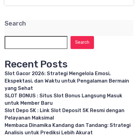
Search
Search
Recent Posts
Slot Gacor 2026: Strategi Mengelola Emosi,
Ekspektasi, dan Waktu untuk Pengalaman Bermain
yang Sehat
SLOT BONUS : Situs Slot Bonus Langsung Masuk
untuk Member Baru
Slot Depo 5K : Link Slot Deposit 5K Resmi dengan
Pelayanan Maksimal
Membaca Dinamika Kandang dan Tandang: Strategi
Analisis untuk Prediksi Lebih Akurat