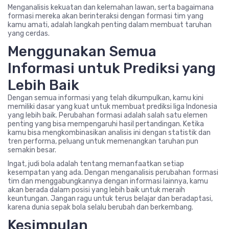
Menganalisis kekuatan dan kelemahan lawan, serta bagaimana
formasi mereka akan berinteraksi dengan formasi tim yang
kamu amati, adalah langkah penting dalam membuat taruhan
yang cerdas.
Menggunakan Semua
Informasi untuk Prediksi yang
Lebih Baik
Dengan semua informasi yang telah dikumpulkan, kamu kini
memiliki dasar yang kuat untuk membuat prediksi liga Indonesia
yang lebih baik. Perubahan formasi adalah salah satu elemen
penting yang bisa mempengaruhi hasil pertandingan. Ketika
kamu bisa mengkombinasikan analisis ini dengan statistik dan
tren performa, peluang untuk memenangkan taruhan pun
semakin besar.
Ingat, judi bola adalah tentang memanfaatkan setiap
kesempatan yang ada. Dengan menganalisis perubahan formasi
tim dan menggabungkannya dengan informasi lainnya, kamu
akan berada dalam posisi yang lebih baik untuk meraih
keuntungan. Jangan ragu untuk terus belajar dan beradaptasi,
karena dunia sepak bola selalu berubah dan berkembang.
Kesimpulan