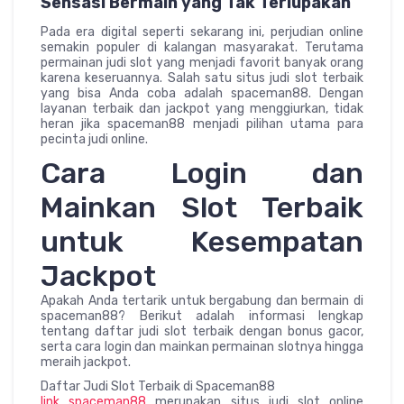
Sensasi Bermain yang Tak Terlupakan
Pada era digital seperti sekarang ini, perjudian online
semakin populer di kalangan masyarakat. Terutama
permainan judi slot yang menjadi favorit banyak orang
karena keseruannya. Salah satu situs judi slot terbaik
yang bisa Anda coba adalah spaceman88. Dengan
layanan terbaik dan jackpot yang menggiurkan, tidak
heran jika spaceman88 menjadi pilihan utama para
pecinta judi online.
Cara Login dan
Mainkan Slot Terbaik
untuk Kesempatan
Jackpot
Apakah Anda tertarik untuk bergabung dan bermain di
spaceman88? Berikut adalah informasi lengkap
tentang daftar judi slot terbaik dengan bonus gacor,
serta cara login dan mainkan permainan slotnya hingga
meraih jackpot.
Daftar Judi Slot Terbaik di Spaceman88
link spaceman88
merupakan situs judi slot online