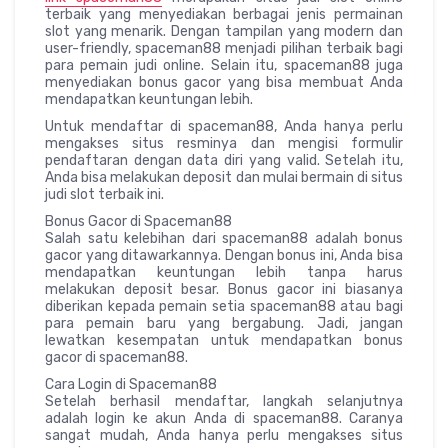
terbaik yang menyediakan berbagai jenis permainan
slot yang menarik. Dengan tampilan yang modern dan
user-friendly, spaceman88 menjadi pilihan terbaik bagi
para pemain judi online. Selain itu, spaceman88 juga
menyediakan bonus gacor yang bisa membuat Anda
mendapatkan keuntungan lebih.
Untuk mendaftar di spaceman88, Anda hanya perlu
mengakses situs resminya dan mengisi formulir
pendaftaran dengan data diri yang valid. Setelah itu,
Anda bisa melakukan deposit dan mulai bermain di situs
judi slot terbaik ini.
Bonus Gacor di Spaceman88
Salah satu kelebihan dari spaceman88 adalah bonus
gacor yang ditawarkannya. Dengan bonus ini, Anda bisa
mendapatkan keuntungan lebih tanpa harus
melakukan deposit besar. Bonus gacor ini biasanya
diberikan kepada pemain setia spaceman88 atau bagi
para pemain baru yang bergabung. Jadi, jangan
lewatkan kesempatan untuk mendapatkan bonus
gacor di spaceman88.
Cara Login di Spaceman88
Setelah berhasil mendaftar, langkah selanjutnya
adalah login ke akun Anda di spaceman88. Caranya
sangat mudah, Anda hanya perlu mengakses situs