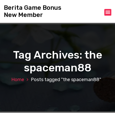
S
Berita Game Bonus
k
New Member
i
p
t
o
c
o
n
Tag Archives: the
t
e
spaceman88
n
t
Home
Posts tagged "the spaceman88"