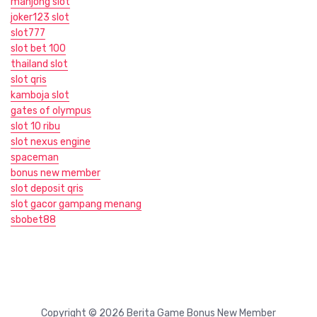
mahjong slot
joker123 slot
slot777
slot bet 100
thailand slot
slot qris
kamboja slot
gates of olympus
slot 10 ribu
slot nexus engine
spaceman
bonus new member
slot deposit qris
slot gacor gampang menang
sbobet88
Copyright © 2026 Berita Game Bonus New Member