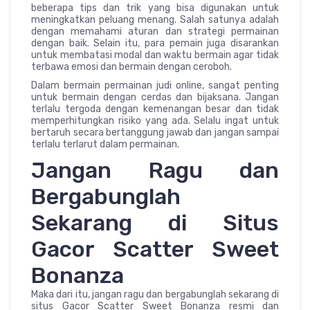
beberapa tips dan trik yang bisa digunakan untuk
meningkatkan peluang menang. Salah satunya adalah
dengan memahami aturan dan strategi permainan
dengan baik. Selain itu, para pemain juga disarankan
untuk membatasi modal dan waktu bermain agar tidak
terbawa emosi dan bermain dengan ceroboh.
Dalam bermain permainan judi online, sangat penting
untuk bermain dengan cerdas dan bijaksana. Jangan
terlalu tergoda dengan kemenangan besar dan tidak
memperhitungkan risiko yang ada. Selalu ingat untuk
bertaruh secara bertanggung jawab dan jangan sampai
terlalu terlarut dalam permainan.
Jangan Ragu dan
Bergabunglah
Sekarang di Situs
Gacor Scatter Sweet
Bonanza
Maka dari itu, jangan ragu dan bergabunglah sekarang di
situs Gacor Scatter Sweet Bonanza resmi dan