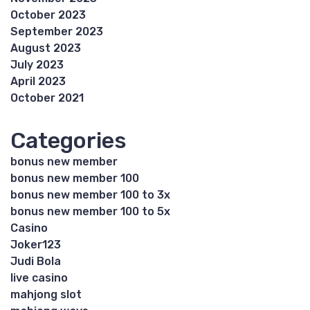
October 2023
September 2023
August 2023
July 2023
April 2023
October 2021
Categories
bonus new member
bonus new member 100
bonus new member 100 to 3x
bonus new member 100 to 5x
Casino
Joker123
Judi Bola
live casino
mahjong slot