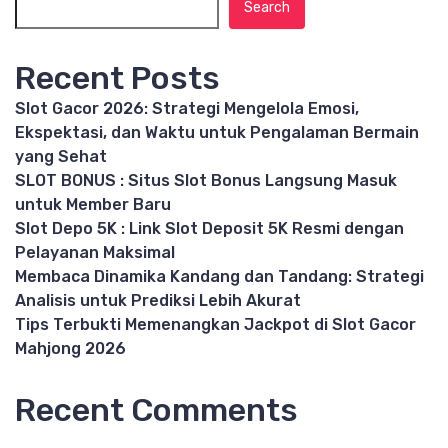
Search
Recent Posts
Slot Gacor 2026: Strategi Mengelola Emosi,
Ekspektasi, dan Waktu untuk Pengalaman Bermain
yang Sehat
SLOT BONUS : Situs Slot Bonus Langsung Masuk
untuk Member Baru
Slot Depo 5K : Link Slot Deposit 5K Resmi dengan
Pelayanan Maksimal
Membaca Dinamika Kandang dan Tandang: Strategi
Analisis untuk Prediksi Lebih Akurat
Tips Terbukti Memenangkan Jackpot di Slot Gacor
Mahjong 2026
Recent Comments