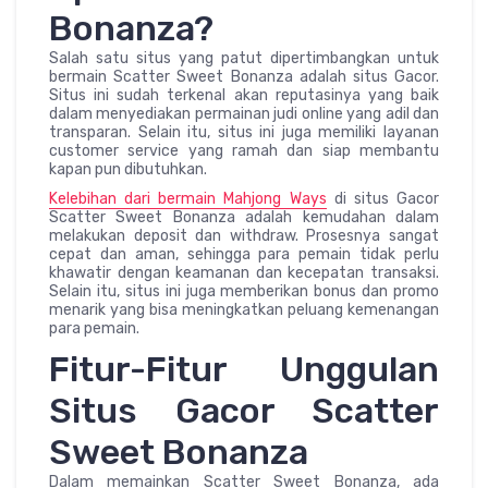
Bonanza?
Salah satu situs yang patut dipertimbangkan untuk
bermain Scatter Sweet Bonanza adalah situs Gacor.
Situs ini sudah terkenal akan reputasinya yang baik
dalam menyediakan permainan judi online yang adil dan
transparan. Selain itu, situs ini juga memiliki layanan
customer service yang ramah dan siap membantu
kapan pun dibutuhkan.
Kelebihan dari bermain Mahjong Ways
di situs Gacor
Scatter Sweet Bonanza adalah kemudahan dalam
melakukan deposit dan withdraw. Prosesnya sangat
cepat dan aman, sehingga para pemain tidak perlu
khawatir dengan keamanan dan kecepatan transaksi.
Selain itu, situs ini juga memberikan bonus dan promo
menarik yang bisa meningkatkan peluang kemenangan
para pemain.
Fitur-Fitur Unggulan
Situs Gacor Scatter
Sweet Bonanza
Dalam memainkan Scatter Sweet Bonanza, ada