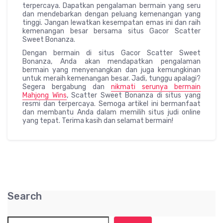
terpercaya. Dapatkan pengalaman bermain yang seru
dan mendebarkan dengan peluang kemenangan yang
tinggi. Jangan lewatkan kesempatan emas ini dan raih
kemenangan besar bersama situs Gacor Scatter
Sweet Bonanza.
Dengan bermain di situs Gacor Scatter Sweet
Bonanza, Anda akan mendapatkan pengalaman
bermain yang menyenangkan dan juga kemungkinan
untuk meraih kemenangan besar. Jadi, tunggu apalagi?
Segera bergabung dan
nikmati serunya bermain
Mahjong Wins
, Scatter Sweet Bonanza di situs yang
resmi dan terpercaya. Semoga artikel ini bermanfaat
dan membantu Anda dalam memilih situs judi online
yang tepat. Terima kasih dan selamat bermain!
Search