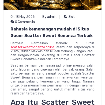
On 18 May 2026
By admin
Slot
0 Comments
Rahasia kemenangan mudah di Situs
Gacor Scatter Sweet Bonanza Terbaik
Bermain Permainan Menarik di Situs
scattersweetbonanza.online
Resmi dan Terpercaya di
2026, Mudah Maxwin dan Mudah Menang. Jangan Ragu
dan Bergabunglah Sekarang di Situs Gacor Scatter
Sweet Bonanza Resmi dan Terpercaya.
Saat ini, bermain permainan judi online menjadi salah
satu hiburan yang digemari oleh banyak orang. Salah
satu permainan yang sangat populer adalah Scatter
Sweet Bonanza, permainan ini menawarkan keseruan
dan juga peluang kemenangan yang tinggi. Namun,
untuk bisa memainkan permainan ini dengan nyaman
dan aman, sangat penting untuk memilih situs yang
resmi dan terpercaya.
Apa Itu Scatter Sweet