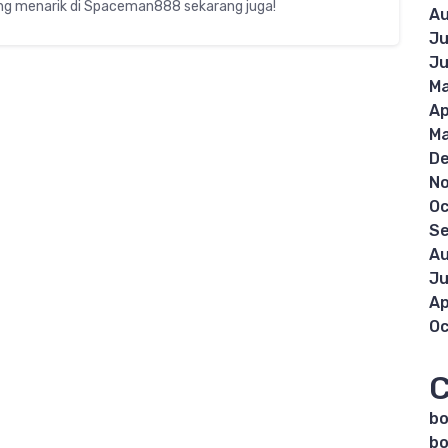
yang menarik di Spaceman888 sekarang juga!
Au
Ju
Ju
Ma
Ap
Ma
D
N
Oc
S
Au
Ju
Ap
Oc
C
b
bo