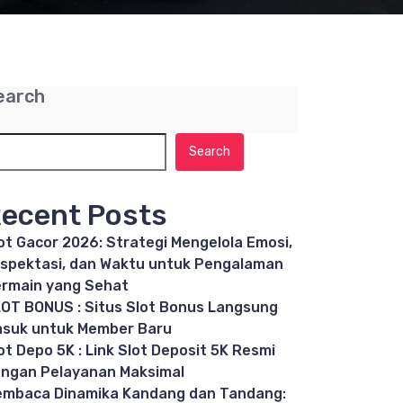
earch
Search
ecent Posts
ot Gacor 2026: Strategi Mengelola Emosi,
spektasi, dan Waktu untuk Pengalaman
rmain yang Sehat
OT BONUS : Situs Slot Bonus Langsung
suk untuk Member Baru
ot Depo 5K : Link Slot Deposit 5K Resmi
ngan Pelayanan Maksimal
mbaca Dinamika Kandang dan Tandang: