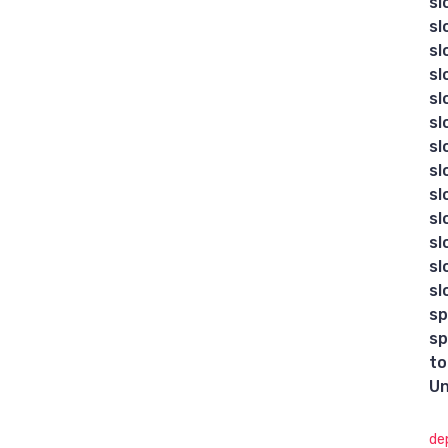
sl
sl
sl
sl
sl
sl
sl
sl
sl
sl
sl
sl
sl
s
s
to
Un
de