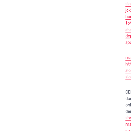
sl
jo
bo
to
sl
de
sp
ma
ht
sl
sl
CE
da
on
de
sb
ma
jo