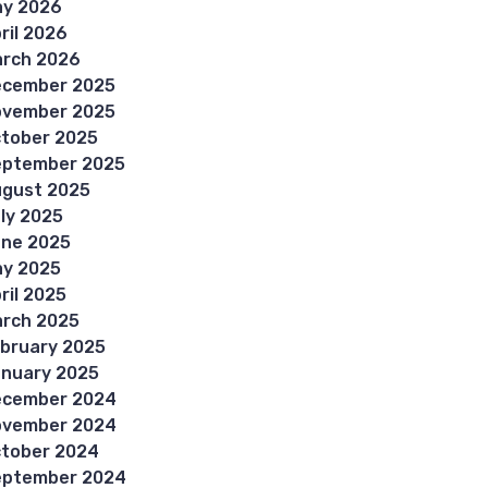
y 2026
ril 2026
rch 2026
ecember 2025
ovember 2025
tober 2025
eptember 2025
gust 2025
ly 2025
ne 2025
y 2025
ril 2025
rch 2025
bruary 2025
nuary 2025
ecember 2024
ovember 2024
tober 2024
eptember 2024