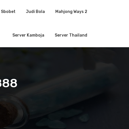
Sbobet
Judi Bola
Mahjong Ways 2
Server Kamboja
Server Thailand
888