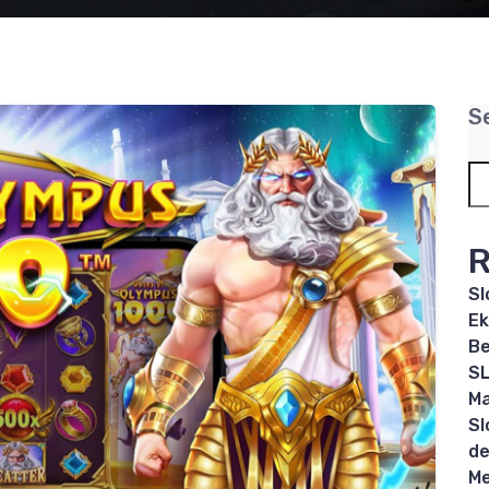
S
R
Sl
Ek
Be
SL
Ma
Sl
de
Me