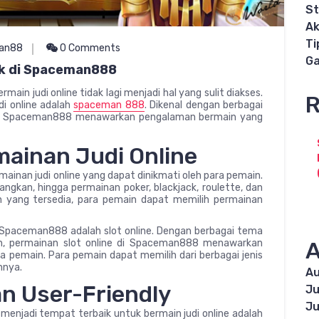
St
Ak
Ti
an88
0 Comments
Ga
ik di Spaceman888
main judi online tidak lagi menjadi hal yang sulit diakses.
R
di online adalah
spaceman 888
. Dikenal dengan berbagai
ur, Spaceman888 menawarkan pengalaman bermain yang
mainan Judi Online
nan judi online yang dapat dinikmati oleh para pemain.
angkan, hingga permainan poker, blackjack, roulette, dan
n yang tersedia, para pemain dapat memilih permainan
 Spaceman888 adalah slot online. Dengan berbagai tema
A
n, permainan slot online di Spaceman888 menawarkan
 pemain. Para pemain dapat memilih dari berbagai jenis
innya.
Au
n User-Friendly
Ju
Ju
njadi tempat terbaik untuk bermain judi online adalah