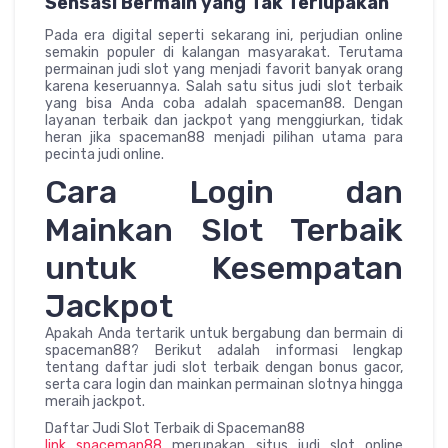
Sensasi Bermain yang Tak Terlupakan
Pada era digital seperti sekarang ini, perjudian online
semakin populer di kalangan masyarakat. Terutama
permainan judi slot yang menjadi favorit banyak orang
karena keseruannya. Salah satu situs judi slot terbaik
yang bisa Anda coba adalah spaceman88. Dengan
layanan terbaik dan jackpot yang menggiurkan, tidak
heran jika spaceman88 menjadi pilihan utama para
pecinta judi online.
Cara Login dan
Mainkan Slot Terbaik
untuk Kesempatan
Jackpot
Apakah Anda tertarik untuk bergabung dan bermain di
spaceman88? Berikut adalah informasi lengkap
tentang daftar judi slot terbaik dengan bonus gacor,
serta cara login dan mainkan permainan slotnya hingga
meraih jackpot.
Daftar Judi Slot Terbaik di Spaceman88
link spaceman88
merupakan situs judi slot online