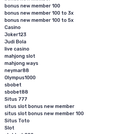
bonus new member 100
bonus new member 100 to 3x
bonus new member 100 to 5x
Casino
Joker123
Judi Bola
live casino
mahjong slot
mahjong ways
neymar88
Olympus1000
sbobet
sbobet88
Situs 777
situs slot bonus new member
situs slot bonus new member 100
Situs Toto
Slot