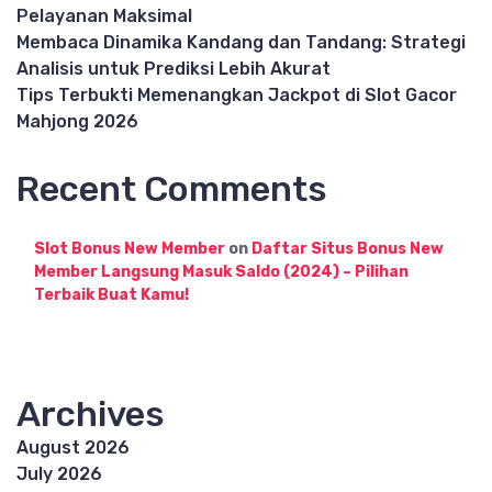
Pelayanan Maksimal
Membaca Dinamika Kandang dan Tandang: Strategi
Analisis untuk Prediksi Lebih Akurat
Tips Terbukti Memenangkan Jackpot di Slot Gacor
Mahjong 2026
Recent Comments
Slot Bonus New Member
on
Daftar Situs Bonus New
Member Langsung Masuk Saldo (2024) – Pilihan
Terbaik Buat Kamu!
Archives
August 2026
July 2026