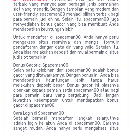
terbaik yang menyediakan berbagai jenis permainan
slot yang menarik. Dengan tampilan yang modern dan
user-friendly, spaceman88 menjadi pilihan terbaik bagi
para pemain judi online. Selain itu, spaceman88 juga
menyediakan bonus gacor yang bisa membuat Anda
mendapatkan keuntungan lebih.
Untuk mendaftar di spaceman88, Anda hanya perlu
mengakses situs resminya dan mengisi formulir
pendaftaran dengan data diri yang valid. Setelah itu,
Anda bisa melakukan deposit dan mulai bermain di situs
judi slot terbaik ini.
Bonus Gacor di Spaceman88
Salah satu kelebihan dari spaceman88 adalah bonus
gacor yang ditawarkannya. Dengan bonus ini, Anda bisa
mendapatkan keuntungan lebih tanpa harus
melakukan deposit besar. Bonus gacor ini biasanya
diberikan kepada pemain setia spaceman88 atau bagi
para pemain baru yang bergabung. Jadi, jangan
lewatkan kesempatan untuk mendapatkan bonus
gacor di spaceman88.
Cara Login di Spaceman88
Setelah berhasil mendaftar, langkah selanjutnya
adalah login ke akun Anda di spaceman88. Caranya
sangat mudah, Anda hanya perlu mengakses situs