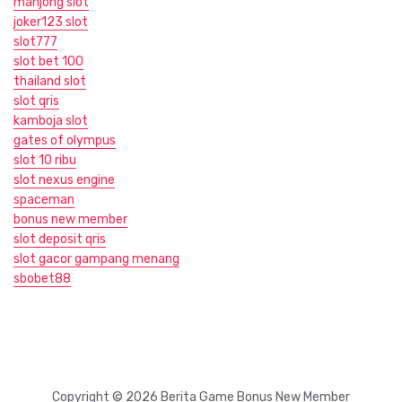
mahjong slot
joker123 slot
slot777
slot bet 100
thailand slot
slot qris
kamboja slot
gates of olympus
slot 10 ribu
slot nexus engine
spaceman
bonus new member
slot deposit qris
slot gacor gampang menang
sbobet88
Copyright © 2026 Berita Game Bonus New Member