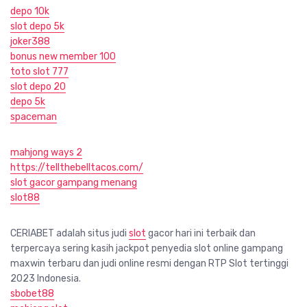
depo 10k
slot depo 5k
joker388
bonus new member 100
toto slot 777
slot depo 20
depo 5k
spaceman
mahjong ways 2
https://tellthebelltacos.com/
slot gacor gampang menang
slot88
CERIABET adalah situs judi
slot
gacor hari ini terbaik dan
terpercaya sering kasih jackpot penyedia slot online gampang
maxwin terbaru dan judi online resmi dengan RTP Slot tertinggi
2023 Indonesia.
sbobet88