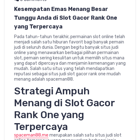
Kesempatan Emas Menang Besar
Tunggu Anda di Slot Gacor Rank One
yang Terpercaya
Pada tahun-tahun terakhir, permainan slot online telah
menjadi salah satu hiburan favorit bagi banyak pemain
judi di seluruh dunia. Dengan begitu banyak situs judi
online yang menawarkan berbagai pilihan permainan
slot, pemain sering kesulitan untuk memilih situs mana
yang dapat dipercaya dan menjamin kemenangan yang
mudah. Salah satu situs yang telah mendapatkan
reputasi sebagai situs judi slot gacor rank one mudah
menang adalah spaceman88.
Strategi Ampuh
Menang di Slot Gacor
Rank One yang
Terpercaya
spaceman88.me
merupakan salah satu situs judi slot