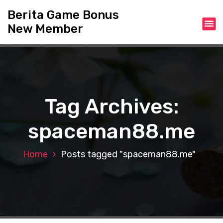
S
Berita Game Bonus
k
New Member
i
p
t
o
c
o
n
Tag Archives:
t
e
spaceman88.me
n
t
Home
Posts tagged "spaceman88.me"