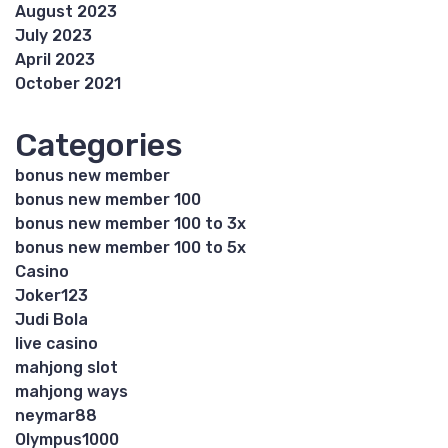
August 2023
July 2023
April 2023
October 2021
Categories
bonus new member
bonus new member 100
bonus new member 100 to 3x
bonus new member 100 to 5x
Casino
Joker123
Judi Bola
live casino
mahjong slot
mahjong ways
neymar88
Olympus1000