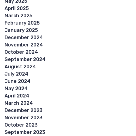
May 2025
April 2025
March 2025
February 2025
January 2025
December 2024
November 2024
October 2024
September 2024
August 2024
July 2024
June 2024
May 2024
April 2024
March 2024
December 2023
November 2023
October 2023
September 2023