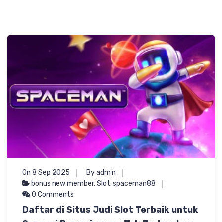
On 8 Sep 2025
By admin
bonus new member
,
Slot
,
spaceman88
0 Comments
Daftar di Situs Judi Slot Terbaik untuk