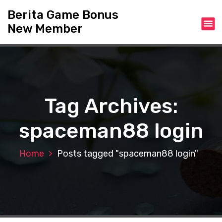
S
Berita Game Bonus
k
New Member
i
p
t
o
c
o
n
Tag Archives:
t
e
spaceman88 login
n
t
Home
Posts tagged "spaceman88 login"