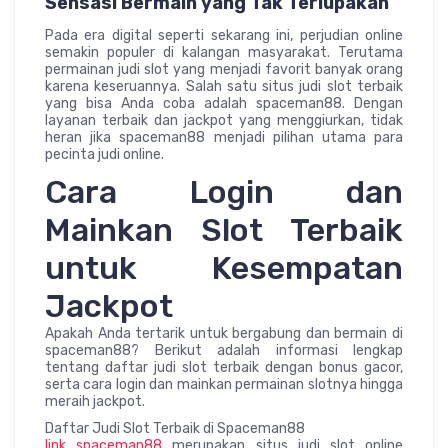
Sensasi Bermain yang Tak Terlupakan
Pada era digital seperti sekarang ini, perjudian online
semakin populer di kalangan masyarakat. Terutama
permainan judi slot yang menjadi favorit banyak orang
karena keseruannya. Salah satu situs judi slot terbaik
yang bisa Anda coba adalah spaceman88. Dengan
layanan terbaik dan jackpot yang menggiurkan, tidak
heran jika spaceman88 menjadi pilihan utama para
pecinta judi online.
Cara Login dan
Mainkan Slot Terbaik
untuk Kesempatan
Jackpot
Apakah Anda tertarik untuk bergabung dan bermain di
spaceman88? Berikut adalah informasi lengkap
tentang daftar judi slot terbaik dengan bonus gacor,
serta cara login dan mainkan permainan slotnya hingga
meraih jackpot.
Daftar Judi Slot Terbaik di Spaceman88
link spaceman88
merupakan situs judi slot online