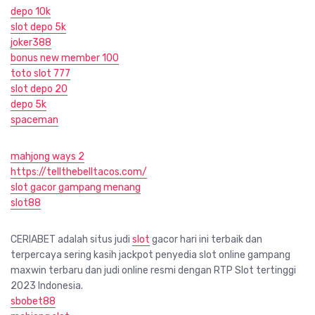
depo 10k
slot depo 5k
joker388
bonus new member 100
toto slot 777
slot depo 20
depo 5k
spaceman
mahjong ways 2
https://tellthebelltacos.com/
slot gacor gampang menang
slot88
CERIABET adalah situs judi
slot
gacor hari ini terbaik dan
terpercaya sering kasih jackpot penyedia slot online gampang
maxwin terbaru dan judi online resmi dengan RTP Slot tertinggi
2023 Indonesia.
sbobet88