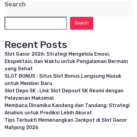
Search
Search
Recent Posts
Slot Gacor 2026: Strategi Mengelola Emosi,
Ekspektasi, dan Waktu untuk Pengalaman Bermain
yang Sehat
SLOT BONUS : Situs Slot Bonus Langsung Masuk
untuk Member Baru
Slot Depo 5K : Link Slot Deposit 5K Resmi dengan
Pelayanan Maksimal
Membaca Dinamika Kandang dan Tandang: Strategi
Analisis untuk Prediksi Lebih Akurat
Tips Terbukti Memenangkan Jackpot di Slot Gacor
Mahjong 2026