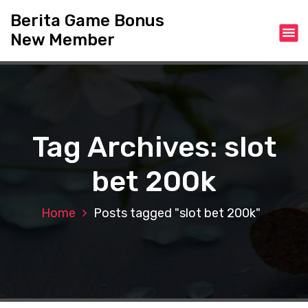
S
Berita Game Bonus
k
New Member
i
p
t
o
c
o
n
Tag Archives: slot
t
e
bet 200k
n
t
Home
Posts tagged "slot bet 200k"