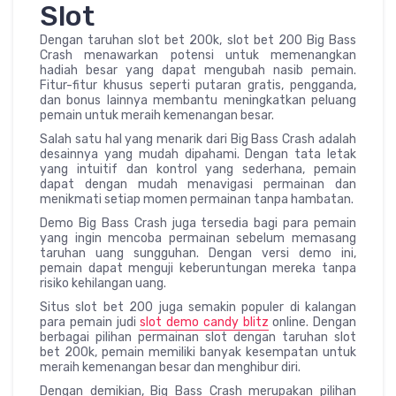
Slot
Dengan taruhan slot bet 200k, slot bet 200 Big Bass
Crash menawarkan potensi untuk memenangkan
hadiah besar yang dapat mengubah nasib pemain.
Fitur-fitur khusus seperti putaran gratis, pengganda,
dan bonus lainnya membantu meningkatkan peluang
pemain untuk meraih kemenangan besar.
Salah satu hal yang menarik dari Big Bass Crash adalah
desainnya yang mudah dipahami. Dengan tata letak
yang intuitif dan kontrol yang sederhana, pemain
dapat dengan mudah menavigasi permainan dan
menikmati setiap momen permainan tanpa hambatan.
Demo Big Bass Crash juga tersedia bagi para pemain
yang ingin mencoba permainan sebelum memasang
taruhan uang sungguhan. Dengan versi demo ini,
pemain dapat menguji keberuntungan mereka tanpa
risiko kehilangan uang.
Situs slot bet 200 juga semakin populer di kalangan
para pemain judi
slot demo candy blitz
online. Dengan
berbagai pilihan permainan slot dengan taruhan slot
bet 200k, pemain memiliki banyak kesempatan untuk
meraih kemenangan besar dan menghibur diri.
Dengan demikian, Big Bass Crash merupakan pilihan