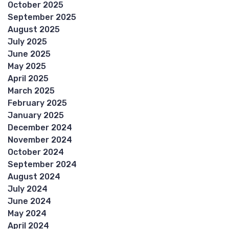
October 2025
September 2025
August 2025
July 2025
June 2025
May 2025
April 2025
March 2025
February 2025
January 2025
December 2024
November 2024
October 2024
September 2024
August 2024
July 2024
June 2024
May 2024
April 2024