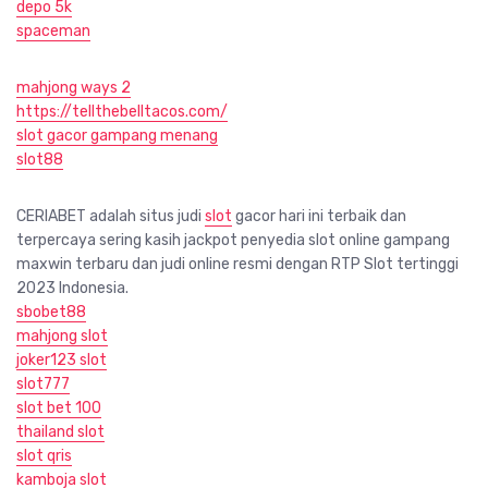
depo 5k
spaceman
mahjong ways 2
https://tellthebelltacos.com/
slot gacor gampang menang
slot88
CERIABET adalah situs judi
slot
gacor hari ini terbaik dan
terpercaya sering kasih jackpot penyedia slot online gampang
maxwin terbaru dan judi online resmi dengan RTP Slot tertinggi
2023 Indonesia.
sbobet88
mahjong slot
joker123 slot
slot777
slot bet 100
thailand slot
slot qris
kamboja slot