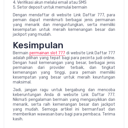
4. Verifikasi akun melalui email atau SMS
5. Setor deposit untuk memulai bermain
Dengan mendaftar di website Link Daftar 777, para
pemain dapat menikmati berbagai jenis permainan
yang menarik dan menguntungkan, serta memiliki
kesempatan untuk meraih kemenangan besar dan
jackpot yang mudah.
Kesimpulan
Bermain
permainan slot 777
di website Link Daftar 777
adalah pilihan yang tepat bagi para pecinta judi online.
Dengan hasil kemenangan yang besar, berbagai jenis
permainan dari provider terbaik, dan tingkat
kemenangan yang tinggi, para pemain memiliki
kesempatan yang besar untuk meraih keuntungan
maksimal.
Jadi, jangan ragu untuk bergabung dan mencoba
keberuntungan Anda di website Link Daftar 777.
Nikmati pengalaman bermain yang mengasyikkan dan
menarik, serta raih kemenangan besar dan jackpot
yang mudah. Semoga artikel ini bermanfaat dan
memberikan wawasan baru bagi para pembaca. Terima
kasih.