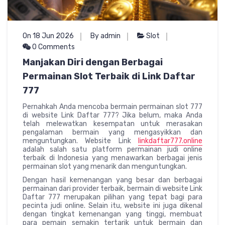
On 18 Jun 2026
By admin
Slot
0 Comments
Manjakan Diri dengan Berbagai
Permainan Slot Terbaik di Link Daftar
777
Pernahkah Anda mencoba bermain permainan slot 777
di website Link Daftar 777? Jika belum, maka Anda
telah melewatkan kesempatan untuk merasakan
pengalaman bermain yang mengasyikkan dan
menguntungkan. Website Link
linkdaftar777.online
adalah salah satu platform permainan judi online
terbaik di Indonesia yang menawarkan berbagai jenis
permainan slot yang menarik dan menguntungkan.
Dengan hasil kemenangan yang besar dan berbagai
permainan dari provider terbaik, bermain di website Link
Daftar 777 merupakan pilihan yang tepat bagi para
pecinta judi online. Selain itu, website ini juga dikenal
dengan tingkat kemenangan yang tinggi, membuat
para pemain semakin tertarik untuk bermain dan