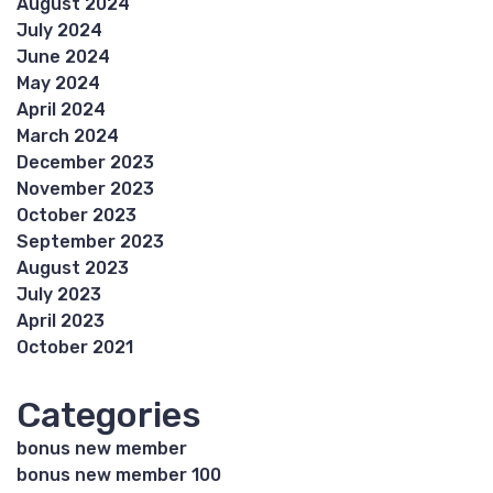
August 2024
July 2024
June 2024
May 2024
April 2024
March 2024
December 2023
November 2023
October 2023
September 2023
August 2023
July 2023
April 2023
October 2021
Categories
bonus new member
bonus new member 100