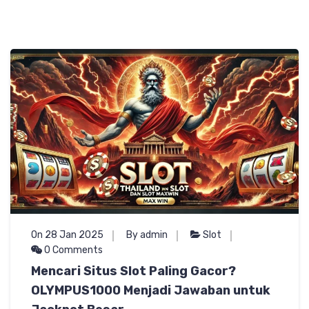
On 28 Jan 2025
By admin
Slot
0 Comments
Mencari Situs Slot Paling Gacor?
OLYMPUS1000 Menjadi Jawaban untuk