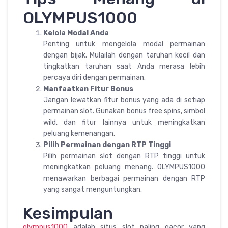
OLYMPUS1000
Kelola Modal Anda
Penting untuk mengelola modal permainan
dengan bijak. Mulailah dengan taruhan kecil dan
tingkatkan taruhan saat Anda merasa lebih
percaya diri dengan permainan.
Manfaatkan Fitur Bonus
Jangan lewatkan fitur bonus yang ada di setiap
permainan slot. Gunakan bonus free spins, simbol
wild, dan fitur lainnya untuk meningkatkan
peluang kemenangan.
Pilih Permainan dengan RTP Tinggi
Pilih permainan slot dengan RTP tinggi untuk
meningkatkan peluang menang. OLYMPUS1000
menawarkan berbagai permainan dengan RTP
yang sangat menguntungkan.
Kesimpulan
olympus1000
adalah situs slot paling gacor yang