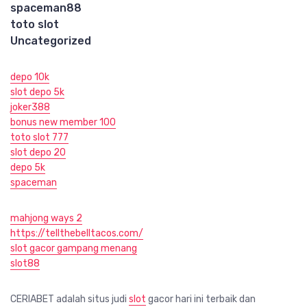
spaceman88
toto slot
Uncategorized
depo 10k
slot depo 5k
joker388
bonus new member 100
toto slot 777
slot depo 20
depo 5k
spaceman
mahjong ways 2
https://tellthebelltacos.com/
slot gacor gampang menang
slot88
CERIABET adalah situs judi
slot
gacor hari ini terbaik dan