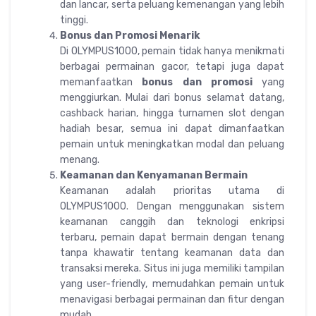
dan lancar, serta peluang kemenangan yang lebih
tinggi.
Bonus dan Promosi Menarik
Di OLYMPUS1000, pemain tidak hanya menikmati
berbagai permainan gacor, tetapi juga dapat
memanfaatkan
bonus dan promosi
yang
menggiurkan. Mulai dari bonus selamat datang,
cashback harian, hingga turnamen slot dengan
hadiah besar, semua ini dapat dimanfaatkan
pemain untuk meningkatkan modal dan peluang
menang.
Keamanan dan Kenyamanan Bermain
Keamanan adalah prioritas utama di
OLYMPUS1000. Dengan menggunakan sistem
keamanan canggih dan teknologi enkripsi
terbaru, pemain dapat bermain dengan tenang
tanpa khawatir tentang keamanan data dan
transaksi mereka. Situs ini juga memiliki tampilan
yang user-friendly, memudahkan pemain untuk
menavigasi berbagai permainan dan fitur dengan
mudah.