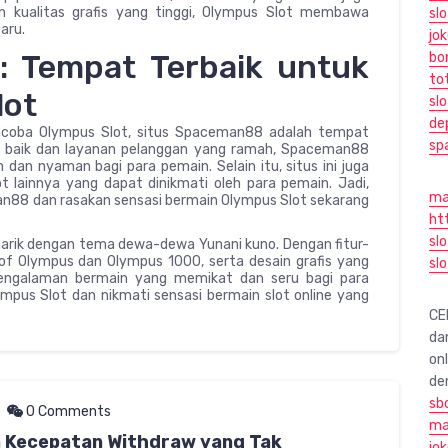
 kualitas grafis yang tinggi, Olympus Slot membawa
sl
aru.
jo
 Tempat Terbaik untuk
bo
to
lot
sl
de
mencoba Olympus Slot, situs Spaceman88 adalah tempat
sp
ng baik dan layanan pelanggan yang ramah, Spaceman88
n nyaman bagi para pemain. Selain itu, situs ini juga
lainnya yang dapat dinikmati oleh para pemain. Jadi,
ma
n88 dan rasakan sensasi bermain Olympus Slot sekarang
ht
sl
arik dengan tema dewa-dewa Yunani kuno. Dengan fitur-
of Olympus dan Olympus 1000, serta desain grafis yang
sl
engalaman bermain yang memikat dan seru bagi para
mpus Slot dan nikmati sensasi bermain slot online yang
CE
da
on
de
sb
0 Comments
ma
n Kecepatan Withdraw yang Tak
jo