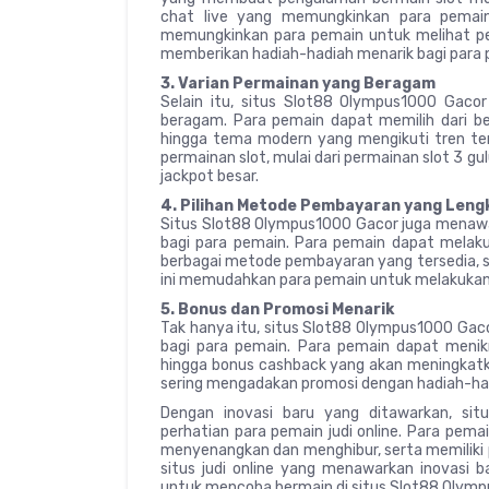
chat live yang memungkinkan para pemain 
memungkinkan para pemain untuk melihat pe
memberikan hadiah-hadiah menarik bagi para 
3. Varian Permainan yang Beragam
Selain itu, situs Slot88 Olympus1000 Gaco
beragam. Para pemain dapat memilih dari b
hingga tema modern yang mengikuti tren terki
permainan slot, mulai dari permainan slot 3 
jackpot besar.
4. Pilihan Metode Pembayaran yang Leng
Situs Slot88 Olympus1000 Gacor juga menawa
bagi para pemain. Para pemain dapat melak
berbagai metode pembayaran yang tersedia, sepe
ini memudahkan para pemain untuk melakukan
5. Bonus dan Promosi Menarik
Tak hanya itu, situs Slot88 Olympus1000 Gac
bagi para pemain. Para pemain dapat menik
hingga bonus cashback yang akan meningkatkan
sering mengadakan promosi dengan hadiah-ha
Dengan inovasi baru yang ditawarkan, sit
perhatian para pemain judi online. Para pem
menyenangkan dan menghibur, serta memiliki p
situs judi online yang menawarkan inovasi b
untuk mencoba bermain di situs Slot88 Olymp