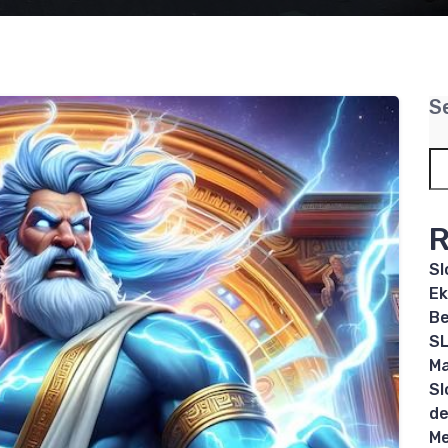
S
R
Sl
Ek
Be
SL
Ma
Sl
de
Me