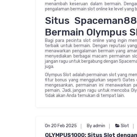
menambah keseruan dalam bermain. Dengan
pengalaman bermain slot online ke level yang b
Situs Spaceman88:
Bermain Olympus S
Bagi para pecinta slot online yang ingin 
terbaik untuk bermain. Dengan reputasi ya
menawarkan pengalaman bermain yang aman da
menyediakan berbagai macam permainan slot 
jangan ragu untuk bergabung dengan Spacema
juga.
Olympus Slot adalah permainan slot yang men
fitur bonus yang menggiurkan seperti Gates 
mengesankan, permainan ini menawarkan p
pemain. Jadi, jangan ragu untuk mencoba Oly
tidak akan Anda temukan di tempat lain.
On 20 Feb 2025
By admin
Slot
OLYMPUS1000: Situs Slot denga