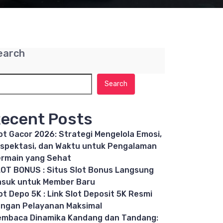
earch
Search
ecent Posts
ot Gacor 2026: Strategi Mengelola Emosi,
spektasi, dan Waktu untuk Pengalaman
rmain yang Sehat
OT BONUS : Situs Slot Bonus Langsung
suk untuk Member Baru
ot Depo 5K : Link Slot Deposit 5K Resmi
ngan Pelayanan Maksimal
mbaca Dinamika Kandang dan Tandang: