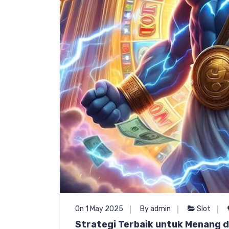
On 1 May 2025
By admin
Slot
Strategi Terbaik untuk Menang 