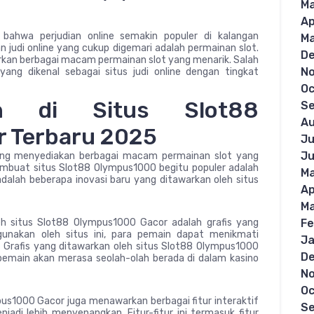
Ma
Ap
ri bahwa perjudian online semakin populer di kalangan
Ma
n judi online yang cukup digemari adalah permainan slot.
D
warkan berbagai macam permainan slot yang menarik. Salah
N
ang dikenal sebagai situs judi online dengan tingkat
Oc
in di Situs Slot88
S
Au
 Terbaru 2025
Ju
Ju
yang menyediakan berbagai macam permainan slot yang
mbuat situs Slot88 Olympus1000 begitu populer adalah
Ma
dalah beberapa inovasi baru yang ditawarkan oleh situs
Ap
Ma
eh situs Slot88 Olympus1000 Gacor adalah grafis yang
Fe
gunakan oleh situs ini, para pemain dapat menikmati
Ja
 Grafis yang ditawarkan oleh situs Slot88 Olympus1000
D
 pemain akan merasa seolah-olah berada di dalam kasino
N
Oc
mpus1000 Gacor juga menawarkan berbagai fitur interaktif
S
di lebih menyenangkan. Fitur-fitur ini termasuk fitur