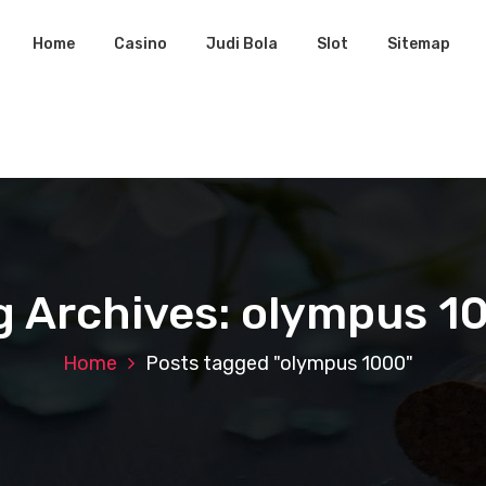
Home
Casino
Judi Bola
Slot
Sitemap
g Archives: olympus 1
Home
Posts tagged "olympus 1000"