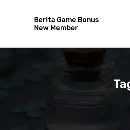
S
k
i
Berita Game Bonus
p
New Member
t
o
c
o
n
t
e
n
Ta
t