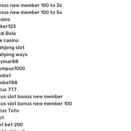
nus new member 100 to 3x
nus new member 100 to 5x
sino
ker123
di Bola
ve casino
hjong slot
hjong ways
eymar88
ympus1000
obet
bobet88
tus 777
tus slot bonus new member
tus slot bonus new member 100
tus Toto
ot
ot bet 200