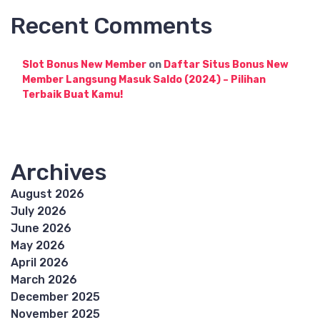
Recent Comments
Slot Bonus New Member
on
Daftar Situs Bonus New
Member Langsung Masuk Saldo (2024) – Pilihan
Terbaik Buat Kamu!
Archives
August 2026
July 2026
June 2026
May 2026
April 2026
March 2026
December 2025
November 2025