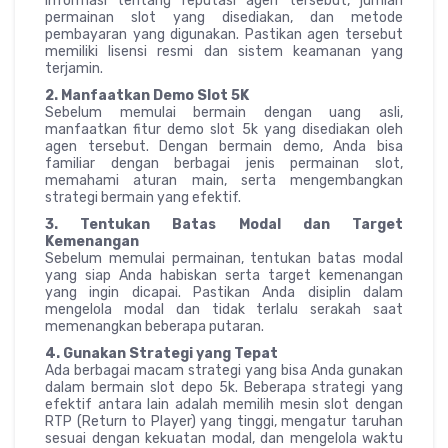
informasi tentang reputasi agen tersebut, jumlah
permainan slot yang disediakan, dan metode
pembayaran yang digunakan. Pastikan agen tersebut
memiliki lisensi resmi dan sistem keamanan yang
terjamin.
2. Manfaatkan Demo Slot 5K
Sebelum memulai bermain dengan uang asli,
manfaatkan fitur demo slot 5k yang disediakan oleh
agen tersebut. Dengan bermain demo, Anda bisa
familiar dengan berbagai jenis permainan slot,
memahami aturan main, serta mengembangkan
strategi bermain yang efektif.
3. Tentukan Batas Modal dan Target
Kemenangan
Sebelum memulai permainan, tentukan batas modal
yang siap Anda habiskan serta target kemenangan
yang ingin dicapai. Pastikan Anda disiplin dalam
mengelola modal dan tidak terlalu serakah saat
memenangkan beberapa putaran.
4. Gunakan Strategi yang Tepat
Ada berbagai macam strategi yang bisa Anda gunakan
dalam bermain slot depo 5k. Beberapa strategi yang
efektif antara lain adalah memilih mesin slot dengan
RTP (Return to Player) yang tinggi, mengatur taruhan
sesuai dengan kekuatan modal, dan mengelola waktu