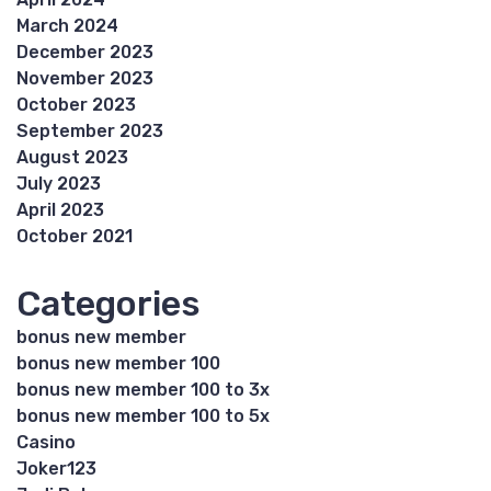
March 2024
December 2023
November 2023
October 2023
September 2023
August 2023
July 2023
April 2023
October 2021
Categories
bonus new member
bonus new member 100
bonus new member 100 to 3x
bonus new member 100 to 5x
Casino
Joker123