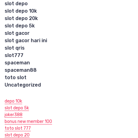
slot depo
slot depo 10k
slot depo 20k
slot depo 5k
slot gacor
slot gacor hari ini
slot qris
slot777
spaceman
spaceman88
toto slot
Uncategorized
depo 10k
slot depo 5k
joker388
bonus new member 100
toto slot 777
slot depo 20