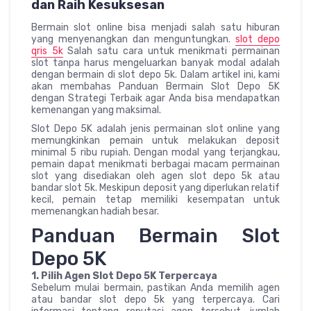
dan Raih Kesuksesan
Bermain slot online bisa menjadi salah satu hiburan
yang menyenangkan dan menguntungkan.
slot depo
qris 5k
Salah satu cara untuk menikmati permainan
slot tanpa harus mengeluarkan banyak modal adalah
dengan bermain di slot depo 5k. Dalam artikel ini, kami
akan membahas Panduan Bermain Slot Depo 5K
dengan Strategi Terbaik agar Anda bisa mendapatkan
kemenangan yang maksimal.
Slot Depo 5K adalah jenis permainan slot online yang
memungkinkan pemain untuk melakukan deposit
minimal 5 ribu rupiah. Dengan modal yang terjangkau,
pemain dapat menikmati berbagai macam permainan
slot yang disediakan oleh agen slot depo 5k atau
bandar slot 5k. Meskipun deposit yang diperlukan relatif
kecil, pemain tetap memiliki kesempatan untuk
memenangkan hadiah besar.
Panduan Bermain Slot
Depo 5K
1. Pilih Agen Slot Depo 5K Terpercaya
Sebelum mulai bermain, pastikan Anda memilih agen
atau bandar slot depo 5k yang terpercaya. Cari