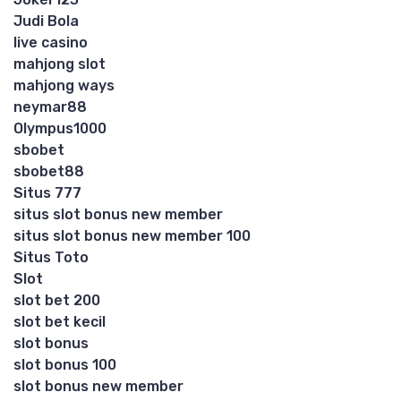
Judi Bola
live casino
mahjong slot
mahjong ways
neymar88
Olympus1000
sbobet
sbobet88
Situs 777
situs slot bonus new member
situs slot bonus new member 100
Situs Toto
Slot
slot bet 200
slot bet kecil
slot bonus
slot bonus 100
slot bonus new member