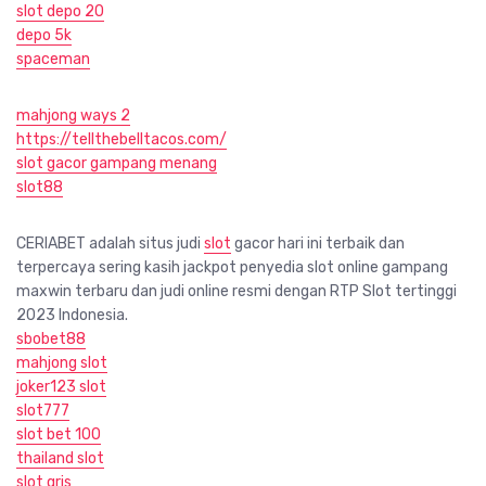
slot depo 20
depo 5k
spaceman
mahjong ways 2
https://tellthebelltacos.com/
slot gacor gampang menang
slot88
CERIABET adalah situs judi
slot
gacor hari ini terbaik dan
terpercaya sering kasih jackpot penyedia slot online gampang
maxwin terbaru dan judi online resmi dengan RTP Slot tertinggi
2023 Indonesia.
sbobet88
mahjong slot
joker123 slot
slot777
slot bet 100
thailand slot
slot qris