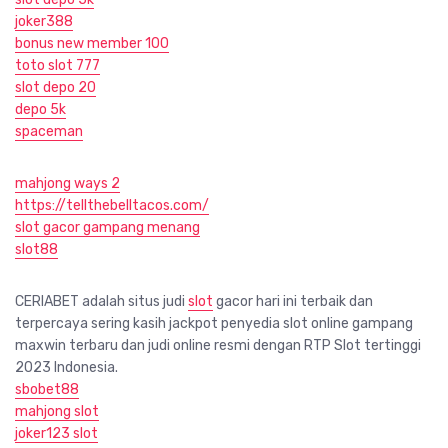
joker388
bonus new member 100
toto slot 777
slot depo 20
depo 5k
spaceman
mahjong ways 2
https://tellthebelltacos.com/
slot gacor gampang menang
slot88
CERIABET adalah situs judi
slot
gacor hari ini terbaik dan
terpercaya sering kasih jackpot penyedia slot online gampang
maxwin terbaru dan judi online resmi dengan RTP Slot tertinggi
2023 Indonesia.
sbobet88
mahjong slot
joker123 slot