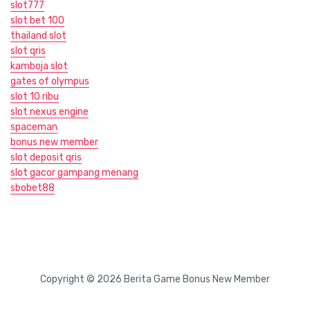
slot777
slot bet 100
thailand slot
slot qris
kamboja slot
gates of olympus
slot 10 ribu
slot nexus engine
spaceman
bonus new member
slot deposit qris
slot gacor gampang menang
sbobet88
Copyright © 2026 Berita Game Bonus New Member