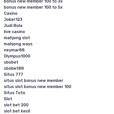
bonus new member 100 to 3x
bonus new member 100 to 5x
Casino
Joker123
Judi Bola
live casino
mahjong slot
mahjong ways
neymar88
Olympus1000
sbobet
sbobet88
Situs 777
situs slot bonus new member
situs slot bonus new member 100
Situs Toto
Slot
slot bet 200
slot bet kecil