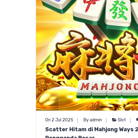
On 2 Jul 2025
By admin
Slot
Scatter Hitam di Mahjong Ways 2
Pengganda Besar