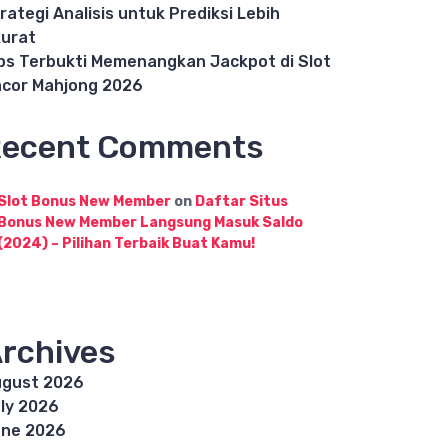
rategi Analisis untuk Prediksi Lebih
urat
ps Terbukti Memenangkan Jackpot di Slot
cor Mahjong 2026
ecent Comments
Slot Bonus New Member
on
Daftar Situs
Bonus New Member Langsung Masuk Saldo
(2024) – Pilihan Terbaik Buat Kamu!
rchives
gust 2026
ly 2026
ne 2026