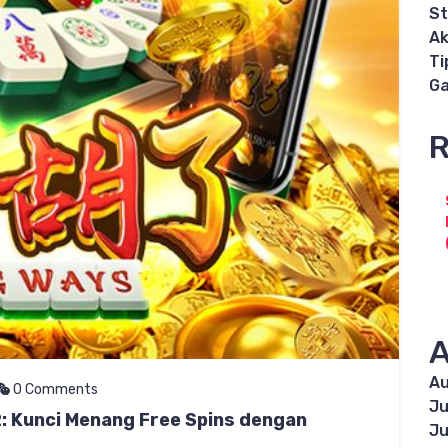
St
Ak
Ti
Ga
R
A
Au
0 Comments
Ju
: Kunci Menang Free Spins dengan
Ju