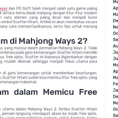
Ma
Ap
ways
dari PG Soft telah menjadi salah satu game paling
k antara tema klasik mahjong dengan fitur-fitur modern
Ma
h satu elemen yang paling dicari dan menjadi kunci
D
simbol Scatter Hitam. Artikel ini akan membahas secara
imana cara memanfaatkannya, serta tips untuk menang
N
Oc
am di Mahjong Ways 2?
S
Au
sus yang muncul dalam permainan Mahjong Ways 2. Tidak
Ju
ombinasi pada garis kemenangan, Scatter Hitam memiliki
us free spins. Scatter ini biasanya digambarkan dengan
Ju
g mudah dikenali, sehingga menjadi fokus utama para
Ma
Ap
an di garis kemenangan untuk memberikan keuntungan.
Ma
, Scatter Hitam sudah bisa memicu fitur free spins, yang
kemenangan maksimal.
Fe
tam dalam Memicu Free
Ja
D
N
Oc
rik utama dalam Mahjong Ways 2. Ketika Scatter Hitam
, pemain langsung mendapat akses ke mode free spins.
S