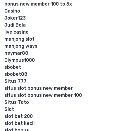
bonus new member 100 to 5x
Casino
Joker123
Judi Bola
live casino
mahjong slot
mahjong ways
neymar88
Olympus1000
sbobet
sbobet88
Situs 777
situs slot bonus new member
situs slot bonus new member 100
Situs Toto
Slot
slot bet 200
slot bet kecil
slot bonus