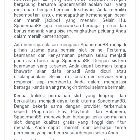
bergabung bersama Spaceman88 adalah hasil yang
melimpah. Dengan bermain di situs ini, Anda memiliki
kesempatan untuk mendapatkan kemenangan besar
dan meraih jackpot yang menarik. Selain itu,
Spaceman88 juga menawarkan berbagai promo dan
bonus menarik yang bisa meningkatkan peluang Anda
dalam meraih kemenangan.
Ada beberapa alasan mengapa Spaceman88 menjadi
pilihan utama para pemain slot online. Pertama,
keamanan dan kenyamanan pemain selalu menjadi
prioritas utama bagi Spaceman88. Dengan sistem
keamanan yang terjamin, Anda dapat bermain tanpa
khawatir akan data pribadi Anda dicuri atau
disalahgunakan. Selain itu, customer service yang
responsif siap membantu Anda dalam mengatasi
berbagai kendala yang mungkin timbul selama bermain.
Kedua, koleksi permainan slot yang lengkap dan
berkualitas menjadi daya tarik utama Spaceman88.
Dengan bekerja sama dengan provider terkemuka
seperti Pragmatic Play, Playtech, dan Habanero,
Spaceman88 menawarkan berbagai jenis permainan
slot dengan kualitas grafis yang tinggi dan fitur
menarik. Anda dapat memilih dari berbagai tema
permainan yang berbeda sesuai dengan selera Anda.