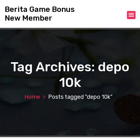
S
Berita Game Bonus
k
New Member
i
p
t
o
c
o
n
Tag Archives: depo
t
e
10k
n
t
Home
Posts tagged "depo 10k"