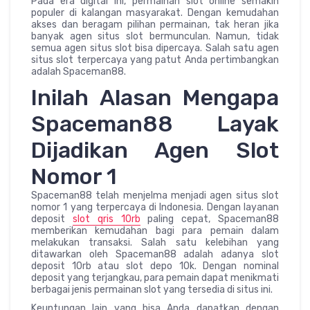
Pada era digital ini, permainan slot online semakin
populer di kalangan masyarakat. Dengan kemudahan
akses dan beragam pilihan permainan, tak heran jika
banyak agen situs slot bermunculan. Namun, tidak
semua agen situs slot bisa dipercaya. Salah satu agen
situs slot terpercaya yang patut Anda pertimbangkan
adalah Spaceman88.
Inilah Alasan Mengapa
Spaceman88 Layak
Dijadikan Agen Slot
Nomor 1
Spaceman88 telah menjelma menjadi agen situs slot
nomor 1 yang terpercaya di Indonesia. Dengan layanan
deposit
slot qris 10rb
paling cepat, Spaceman88
memberikan kemudahan bagi para pemain dalam
melakukan transaksi. Salah satu kelebihan yang
ditawarkan oleh Spaceman88 adalah adanya slot
deposit 10rb atau slot depo 10k. Dengan nominal
deposit yang terjangkau, para pemain dapat menikmati
berbagai jenis permainan slot yang tersedia di situs ini.
Keuntungan lain yang bisa Anda dapatkan dengan