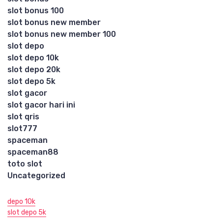
slot bonus 100
slot bonus new member
slot bonus new member 100
slot depo
slot depo 10k
slot depo 20k
slot depo 5k
slot gacor
slot gacor hari ini
slot qris
slot777
spaceman
spaceman88
toto slot
Uncategorized
depo 10k
slot depo 5k