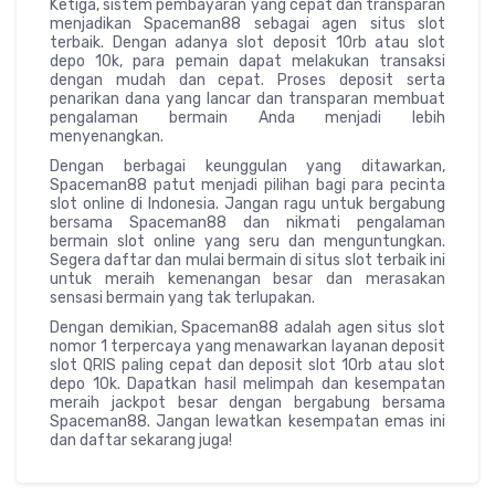
Ketiga, sistem pembayaran yang cepat dan transparan
menjadikan Spaceman88 sebagai agen situs slot
terbaik. Dengan adanya slot deposit 10rb atau slot
depo 10k, para pemain dapat melakukan transaksi
dengan mudah dan cepat. Proses deposit serta
penarikan dana yang lancar dan transparan membuat
pengalaman bermain Anda menjadi lebih
menyenangkan.
Dengan berbagai keunggulan yang ditawarkan,
Spaceman88 patut menjadi pilihan bagi para pecinta
slot online di Indonesia. Jangan ragu untuk bergabung
bersama Spaceman88 dan nikmati pengalaman
bermain slot online yang seru dan menguntungkan.
Segera daftar dan mulai bermain di situs slot terbaik ini
untuk meraih kemenangan besar dan merasakan
sensasi bermain yang tak terlupakan.
Dengan demikian, Spaceman88 adalah agen situs slot
nomor 1 terpercaya yang menawarkan layanan deposit
slot QRIS paling cepat dan deposit slot 10rb atau slot
depo 10k. Dapatkan hasil melimpah dan kesempatan
meraih jackpot besar dengan bergabung bersama
Spaceman88. Jangan lewatkan kesempatan emas ini
dan daftar sekarang juga!