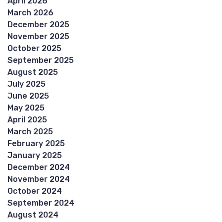
April 2026
March 2026
December 2025
November 2025
October 2025
September 2025
August 2025
July 2025
June 2025
May 2025
April 2025
March 2025
February 2025
January 2025
December 2024
November 2024
October 2024
September 2024
August 2024