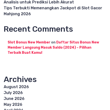
Analisis untuk Prediksi Lebih Akurat
Tips Terbukti Memenangkan Jackpot di Slot Gacor
Mahjong 2026
Recent Comments
Slot Bonus New Member
on
Daftar Situs Bonus New
Member Langsung Masuk Saldo (2024) – Pilihan
Terbaik Buat Kamu!
Archives
August 2026
July 2026
June 2026
May 2026